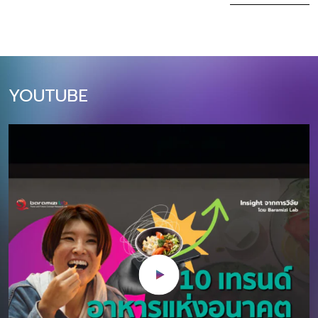
ล้านบาท (+10% YoY)​ บทความนี้สรุป 10
ฝั่ง Supply เรามีศ
เทรนด์หลักที่นักการตลาดไทยต้องเข้าใจ
ด้วยความคิดสร้
และปรับตัวให้ทันในปี 2026 ตั้งแต่การใช้
ของ ในขณะเดียว
AI แบบ Agentic, การตลาดผ่าน Social
ก็มีผู้บริโภคที่พร้
Commerce, ไปจนถึงความสำคัญของ
นิทรรศการเสมือน
YOUTUBE
Sustainability และ Omnichannel
สะสม โลกศิลปะนำเส
Experience โดยแต่ละเทรนด์จะมีผลกระ
เต้นและความท้าทา
ทบโดยตรงต่อกลยุทธ์การตลาดและการ
สะสม และชุมชนศิ
ลงทุนของธุรกิจไทยในปีหน้า 1. Agentic
เติบโตของตลาด A
AI Marketing: จาก Generative AI สู่
การวิจัยล่าสุด 
AI ผู้ช่วยที่แท้จริง ปี 2026 เป็นปีที่ AI
ทั่วโลกมีมูลค่า 
จะก้าวจากเครื่องมือสร้างคอนเทนต์
ในปี 2566 และคาด
(Generative AI) ไปสู่ “Agentic AI” ที่
CAGR ที่ 15% ใน
สามารถทำงานแทนมนุษย์ได้อย่าง
การณ์ปี 2567-257
อัตโนมัติและชาญฉลาด AI ในปี 2026 จะ
1,000 พันล้านเห
ไม่ใช่แค่ตอบคำถามหรือสร้างภาพ แต่จะ
2573 โดยตลาดอาร
สามารถวางแผนแคมเปญ วิเคราะห์ข้อมูล
อยู่ในทวีปเอเชีย 
ลูกค้า ปรับกลยุทธ์แบบเรียลไทม์ และดำ
ตามลำดับ สำหรับทว
เนินการตั […]
และเกาหลีใต้ เป็น