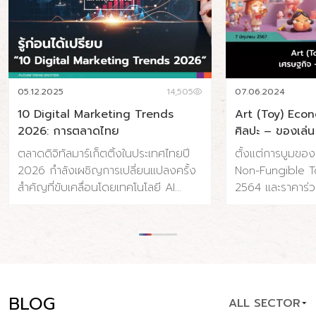
05.12.2025
14,505
07.06.2024
10 Digital Marketing Trends
Art (Toy) Eco
2026: การตลาดไทย
ศิลปะ – ของเล่น
ตลาดดิจิทัลมาร์เก็ตติ้งในประเทศไทยปี
ตั้งแต่การบูมขอ
2026 กำลังเผชิญการเปลี่ยนแปลงครั้ง
Non-Fungible To
สำคัญที่ขับเคลื่อนโดยเทคโนโลยี AI
2564 และราคาร่ว
พฤติกรรมผู้บริโภคที่เปลี่ยนไป และความ
จนถึงการถือกำเ
คาดหวังด้านความรวดเร็วและความเป็น
Toy) ที่ค่อยๆ เติบ
ส่วนตัวที่สูงขึ้น ประเทศไทยมีผู้ใช้
แข็งแรงขึ้นเรื่อย
อินเทอร์เน็ต 65.4 ล้านคน (91% ของ
เปลี่ยนแปลงและ
ประชากร) และผู้ใช้โซเชียลมีเดีย 56.6
อุตสาหกรรมศิลปะ ท
ล้านคน (79.1% ของประชากร) โดยค่าใช้
แบบไป แต่เราน่าจ
BLOG
ALL SECTOR
จ่ายโฆษณาดิจิทัลคาดว่าจะแตะ 34.5 พัน
ที่แข็งแรง ปรากฏกา