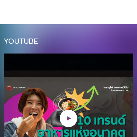
ล้านบาท (+10% YoY)​ บทความนี้สรุป 10
ฝั่ง Supply เรามีศ
เทรนด์หลักที่นักการตลาดไทยต้องเข้าใจ
ด้วยความคิดสร้
และปรับตัวให้ทันในปี 2026 ตั้งแต่การใช้
ของ ในขณะเดียว
AI แบบ Agentic, การตลาดผ่าน Social
ก็มีผู้บริโภคที่พร้
Commerce, ไปจนถึงความสำคัญของ
นิทรรศการเสมือน
YOUTUBE
Sustainability และ Omnichannel
สะสม โลกศิลปะนำเส
Experience โดยแต่ละเทรนด์จะมีผลกระ
เต้นและความท้าทา
ทบโดยตรงต่อกลยุทธ์การตลาดและการ
สะสม และชุมชนศิ
ลงทุนของธุรกิจไทยในปีหน้า 1. Agentic
เติบโตของตลาด A
AI Marketing: จาก Generative AI สู่
การวิจัยล่าสุด 
AI ผู้ช่วยที่แท้จริง ปี 2026 เป็นปีที่ AI
ทั่วโลกมีมูลค่า 
จะก้าวจากเครื่องมือสร้างคอนเทนต์
ในปี 2566 และคาด
(Generative AI) ไปสู่ “Agentic AI” ที่
CAGR ที่ 15% ใน
สามารถทำงานแทนมนุษย์ได้อย่าง
การณ์ปี 2567-257
อัตโนมัติและชาญฉลาด AI ในปี 2026 จะ
1,000 พันล้านเห
ไม่ใช่แค่ตอบคำถามหรือสร้างภาพ แต่จะ
2573 โดยตลาดอาร
สามารถวางแผนแคมเปญ วิเคราะห์ข้อมูล
อยู่ในทวีปเอเชีย 
ลูกค้า ปรับกลยุทธ์แบบเรียลไทม์ และดำ
ตามลำดับ สำหรับทว
เนินการตั […]
และเกาหลีใต้ เป็น