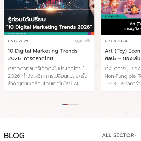
05.12.2025
14,489
07.06.2024
10 Digital Marketing Trends
Art (Toy) Eco
2026: การตลาดไทย
ศิลปะ – ของเล่น
ตลาดดิจิทัลมาร์เก็ตติ้งในประเทศไทยปี
ตั้งแต่การบูมขอ
2026 กำลังเผชิญการเปลี่ยนแปลงครั้ง
Non-Fungible To
สำคัญที่ขับเคลื่อนโดยเทคโนโลยี AI
2564 และราคาร่ว
พฤติกรรมผู้บริโภคที่เปลี่ยนไป และความ
จนถึงการถือกำเ
คาดหวังด้านความรวดเร็วและความเป็น
Toy) ที่ค่อยๆ เติบ
ส่วนตัวที่สูงขึ้น ประเทศไทยมีผู้ใช้
แข็งแรงขึ้นเรื่อย
อินเทอร์เน็ต 65.4 ล้านคน (91% ของ
เปลี่ยนแปลงและ
ประชากร) และผู้ใช้โซเชียลมีเดีย 56.6
อุตสาหกรรมศิลปะ ท
ล้านคน (79.1% ของประชากร) โดยค่าใช้
แบบไป แต่เราน่าจ
BLOG
ALL SECTOR
จ่ายโฆษณาดิจิทัลคาดว่าจะแตะ 34.5 พัน
ที่แข็งแรง ปรากฏกา