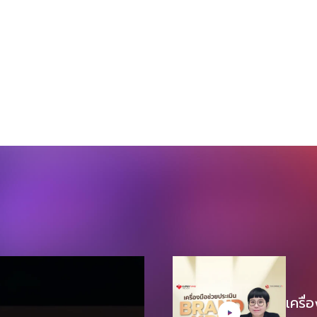
ปรากฏการณืนี้ที่ทำให้รู้ว่าในฝั่ง Supply เรามี
ศิลปินที่เต็มเปี่ยมไปด้วยความคิดสร้างสรรค์และ
อยากปล่อยของ ในขณะเดียวกันในฝั่ง
Demand เราก็มีผู้บริโภคที่พร้อมที่จะเข้าสะสม
ตั้งแต่นิทรรศการเสมือนจริงไปจนถึงตุ๊กตา
สะสม โลกศิลปะนำเสนอทั้งโอกาสที่น่าตื่นเต้นและ
ความท้าทายสำหรับศิลปิน นักสะสม และชุมชน
ศิลปะในวงกว้าง การเติบโตของตลาด Art Toy
ทั่วโลก จากการวิจัยล่าสุด ขนาดตลาดของเล่น
ศิลปะทั่วโลกมีมูลค่า 200 พันล้านเหรียญสหรัฐ
ในปี 2566 และคาดว่าจะขยายตัวที่ CAGR ที่
15% ในช่วงระยะเวลาคาดการณ์ปี 2567-2573
และมีมูลค่าถึง 1,000 พันล้านเหรียญสหรัฐ
ภายในปี 2573 โดยตลาดอาร์ตทอยที่ใหญ่ที่สุด
อยู่ในทวีปเอเชีย อเมริกาเหนือ และยุโรป ตาม
ลำดับ สำหรับทวีปเอเชีย จีน ญี่ปุ่น และเกาหลีใต้
เป็นศูนย์กลาง […]
เครื่