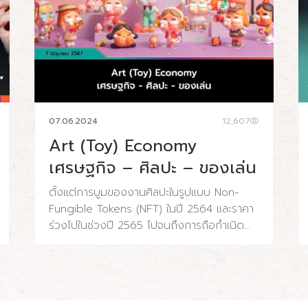
07.06.2024
12,607
Art (Toy) Economy
เศรษฐกิจ – ศิลปะ – ของเล่น
ตั้งแต่การบูมของงานศิลปะในรูปแบบ Non-
Fungible Tokens (NFT) ในปี 2564 และราคา
ร่วงไปในช่วงปี 2565 ไปจนถึงการถือกำเนิด
ของอาร์ตทอย (Art Toy) ที่ค่อยๆ เติบโตขึ้นจน
เริ่มมีฐานที่แข็งแรงขึ้นเรื่อยๆ ทำให้เรามองเห็น
ความเปลี่ยนแปลงและวิวัฒนาการของ
อุตสาหกรรมศิลปะ ที่ถึงแม้จะเปลี่ยนรูปแบบไป
แต่เราน่าจะสามารถเห็นระบบนิเวศที่แข็งแรง