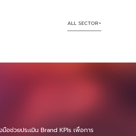
ความสามารถในการแข่งขันใกล้เคียงกับรถยนต์
เครื่องยนต์สันดาปภายใน (ICE) ขณะเดียวกัน
โครงสร้างพื้นฐานด้านการชาร์จไฟฟ้าก็ขยาย
ALL SECTOR
ตัวอย่างรวดเร็ว สนับสนุนการใช้งานรถยนต์
ไฟฟ้าในวงกว้างมากขึ้น 1. ยอดขายและส่วนแบ่ง
ตลาดรถยนต์ไฟฟ้าทั่วโลก ยอดขายในตลาด
รถยนต์ไฟฟ้าปี 2024 สูงกว่า 17 ล้านคัน
เติบโต 25% เมื่อเทียบกับปี 2023 คิดเป็นกว่า
20% ของยอดขายรถยนต์ใหม่ทั้งหมดทั่วโลก
จีนเป็นตลาดรถยนต์ไฟฟ้าขนาดใหญ่สุด
จำหน่ายรถ EV กว่า 11 ล้านคัน คิดเป็นเกือบ
50% ของยอดขายรถยนต์ใหม่ในประเทศ และ
คิดเป็นเกือบสองในสามของยอดขาย EV โลก
สหรัฐฯ มียอดขายรถยนต์ไฟฟ้าราว 1.6 ล้านคัน
เติบโต 10% ยุโรปได้รับผลกระทบจากการถอน
เงินอุดหนุน แต่ยังรักษาสัดส่วนยอดขายใน
ตลาดรถยนต์ไฟฟ้าไว้ที่ประมาณ 20% 2. แนว
องมือช่วยประเมิน Brand KPIs เพื่อการ
โน้มภูมิภาคและตลาดเกิด […]