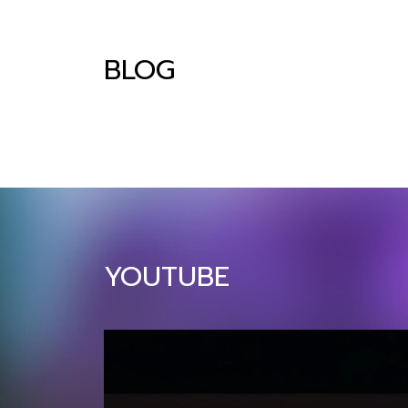
แตะ 34.5 พันล้านบาท (+10% YoY)​ บทความนี้
สรุป 10 เทรนด์หลักที่นักการตลาดไทยต้อง
BLOG
เข้าใจและปรับตัวให้ทันในปี 2026 ตั้งแต่การใช้
AI แบบ Agentic, การตลาดผ่าน Social
Commerce, ไปจนถึงความสำคัญของ
Sustainability และ Omnichannel
Experience โดยแต่ละเทรนด์จะมีผลกระทบ
โดยตรงต่อกลยุทธ์การตลาดและการลงทุนของ
ธุรกิจไทยในปีหน้า 1. Agentic AI Marketing:
จาก Generative AI สู่ AI ผู้ช่วยที่แท้จริง ปี
2026 เป็นปีที่ AI จะก้าวจากเครื่องมือสร้าง
คอนเทนต์ (Generative AI) ไปสู่ “Agentic
YOUTUBE
AI” ที่สามารถทำงานแทนมนุษย์ได้อย่าง
อัตโนมัติและชาญฉลาด AI ในปี 2026 จะไม่ใช่
แค่ตอบคำถามหรือสร้างภาพ แต่จะสามารถ
วางแผนแคมเปญ วิเคราะห์ข้อมูลลูกค้า ปรับกล
ยุทธ์แบบเรียลไทม์ และดำเนินการตั […]