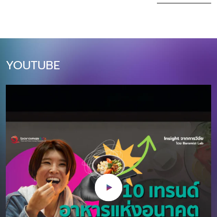
ล้านบาท (+10% YoY)​ บทความนี้สรุป 10
ฝั่ง Supply เรามีศ
เทรนด์หลักที่นักการตลาดไทยต้องเข้าใจ
ด้วยความคิดสร้
และปรับตัวให้ทันในปี 2026 ตั้งแต่การใช้
ของ ในขณะเดียว
AI แบบ Agentic, การตลาดผ่าน Social
ก็มีผู้บริโภคที่พร้
Commerce, ไปจนถึงความสำคัญของ
นิทรรศการเสมือน
YOUTUBE
Sustainability และ Omnichannel
สะสม โลกศิลปะนำเส
Experience โดยแต่ละเทรนด์จะมีผลกระ
เต้นและความท้าทา
ทบโดยตรงต่อกลยุทธ์การตลาดและการ
สะสม และชุมชนศิ
ลงทุนของธุรกิจไทยในปีหน้า 1. Agentic
เติบโตของตลาด A
AI Marketing: จาก Generative AI สู่
การวิจัยล่าสุด 
AI ผู้ช่วยที่แท้จริง ปี 2026 เป็นปีที่ AI
ทั่วโลกมีมูลค่า 
จะก้าวจากเครื่องมือสร้างคอนเทนต์
ในปี 2566 และคาด
(Generative AI) ไปสู่ “Agentic AI” ที่
CAGR ที่ 15% ใน
สามารถทำงานแทนมนุษย์ได้อย่าง
การณ์ปี 2567-257
อัตโนมัติและชาญฉลาด AI ในปี 2026 จะ
1,000 พันล้านเห
ไม่ใช่แค่ตอบคำถามหรือสร้างภาพ แต่จะ
2573 โดยตลาดอาร
สามารถวางแผนแคมเปญ วิเคราะห์ข้อมูล
อยู่ในทวีปเอเชีย 
ลูกค้า ปรับกลยุทธ์แบบเรียลไทม์ และดำ
ตามลำดับ สำหรับทว
เนินการตั […]
และเกาหลีใต้ เป็น