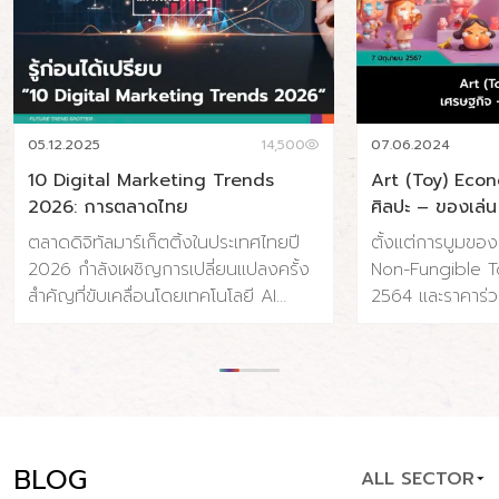
05.12.2025
14,500
07.06.2024
10 Digital Marketing Trends
Art (Toy) Eco
2026: การตลาดไทย
ศิลปะ – ของเล่น
ตลาดดิจิทัลมาร์เก็ตติ้งในประเทศไทยปี
ตั้งแต่การบูมขอ
2026 กำลังเผชิญการเปลี่ยนแปลงครั้ง
Non-Fungible To
สำคัญที่ขับเคลื่อนโดยเทคโนโลยี AI
2564 และราคาร่ว
พฤติกรรมผู้บริโภคที่เปลี่ยนไป และความ
จนถึงการถือกำเ
คาดหวังด้านความรวดเร็วและความเป็น
Toy) ที่ค่อยๆ เติบ
ส่วนตัวที่สูงขึ้น ประเทศไทยมีผู้ใช้
แข็งแรงขึ้นเรื่อย
อินเทอร์เน็ต 65.4 ล้านคน (91% ของ
เปลี่ยนแปลงและ
ประชากร) และผู้ใช้โซเชียลมีเดีย 56.6
อุตสาหกรรมศิลปะ ท
ล้านคน (79.1% ของประชากร) โดยค่าใช้
แบบไป แต่เราน่าจ
BLOG
ALL SECTOR
จ่ายโฆษณาดิจิทัลคาดว่าจะแตะ 34.5 พัน
ที่แข็งแรง ปรากฏกา