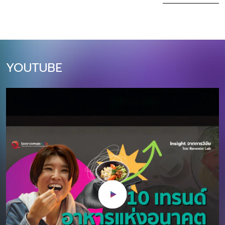
ล้านบาท (+10% YoY)​ บทความนี้สรุป 10
ฝั่ง Supply เรามีศ
เทรนด์หลักที่นักการตลาดไทยต้องเข้าใจ
ด้วยความคิดสร้
และปรับตัวให้ทันในปี 2026 ตั้งแต่การใช้
ของ ในขณะเดียว
AI แบบ Agentic, การตลาดผ่าน Social
ก็มีผู้บริโภคที่พร้
Commerce, ไปจนถึงความสำคัญของ
นิทรรศการเสมือน
YOUTUBE
Sustainability และ Omnichannel
สะสม โลกศิลปะนำเส
Experience โดยแต่ละเทรนด์จะมีผลกระ
เต้นและความท้าทา
ทบโดยตรงต่อกลยุทธ์การตลาดและการ
สะสม และชุมชนศิ
ลงทุนของธุรกิจไทยในปีหน้า 1. Agentic
เติบโตของตลาด A
AI Marketing: จาก Generative AI สู่
การวิจัยล่าสุด 
AI ผู้ช่วยที่แท้จริง ปี 2026 เป็นปีที่ AI
ทั่วโลกมีมูลค่า 
จะก้าวจากเครื่องมือสร้างคอนเทนต์
ในปี 2566 และคาด
(Generative AI) ไปสู่ “Agentic AI” ที่
CAGR ที่ 15% ใน
สามารถทำงานแทนมนุษย์ได้อย่าง
การณ์ปี 2567-257
อัตโนมัติและชาญฉลาด AI ในปี 2026 จะ
1,000 พันล้านเห
ไม่ใช่แค่ตอบคำถามหรือสร้างภาพ แต่จะ
2573 โดยตลาดอาร
สามารถวางแผนแคมเปญ วิเคราะห์ข้อมูล
อยู่ในทวีปเอเชีย 
ลูกค้า ปรับกลยุทธ์แบบเรียลไทม์ และดำ
ตามลำดับ สำหรับทว
เนินการตั […]
และเกาหลีใต้ เป็น