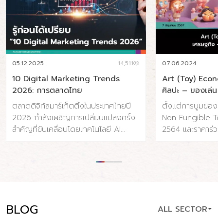
05.12.2025
14,511
07.06.2024
10 Digital Marketing Trends
Art (Toy) Eco
2026: การตลาดไทย
ศิลปะ – ของเล่น
ตลาดดิจิทัลมาร์เก็ตติ้งในประเทศไทยปี
ตั้งแต่การบูมขอ
2026 กำลังเผชิญการเปลี่ยนแปลงครั้ง
Non-Fungible To
สำคัญที่ขับเคลื่อนโดยเทคโนโลยี AI
2564 และราคาร่ว
พฤติกรรมผู้บริโภคที่เปลี่ยนไป และความ
จนถึงการถือกำเ
คาดหวังด้านความรวดเร็วและความเป็น
Toy) ที่ค่อยๆ เติบ
ส่วนตัวที่สูงขึ้น ประเทศไทยมีผู้ใช้
แข็งแรงขึ้นเรื่อย
อินเทอร์เน็ต 65.4 ล้านคน (91% ของ
เปลี่ยนแปลงและ
ประชากร) และผู้ใช้โซเชียลมีเดีย 56.6
อุตสาหกรรมศิลปะ ท
ล้านคน (79.1% ของประชากร) โดยค่าใช้
แบบไป แต่เราน่าจ
BLOG
ALL SECTOR
จ่ายโฆษณาดิจิทัลคาดว่าจะแตะ 34.5 พัน
ที่แข็งแรง ปรากฏกา