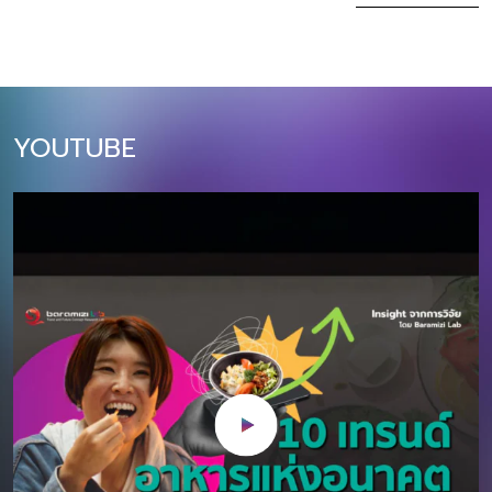
ล้านบาท (+10% YoY)​ บทความนี้สรุป 10
ฝั่ง Supply เรามีศ
เทรนด์หลักที่นักการตลาดไทยต้องเข้าใจ
ด้วยความคิดสร้
และปรับตัวให้ทันในปี 2026 ตั้งแต่การใช้
ของ ในขณะเดียว
AI แบบ Agentic, การตลาดผ่าน Social
ก็มีผู้บริโภคที่พร้
Commerce, ไปจนถึงความสำคัญของ
นิทรรศการเสมือน
YOUTUBE
Sustainability และ Omnichannel
สะสม โลกศิลปะนำเส
Experience โดยแต่ละเทรนด์จะมีผลกระ
เต้นและความท้าทา
ทบโดยตรงต่อกลยุทธ์การตลาดและการ
สะสม และชุมชนศิ
ลงทุนของธุรกิจไทยในปีหน้า 1. Agentic
เติบโตของตลาด A
AI Marketing: จาก Generative AI สู่
การวิจัยล่าสุด 
AI ผู้ช่วยที่แท้จริง ปี 2026 เป็นปีที่ AI
ทั่วโลกมีมูลค่า 
จะก้าวจากเครื่องมือสร้างคอนเทนต์
ในปี 2566 และคาด
(Generative AI) ไปสู่ “Agentic AI” ที่
CAGR ที่ 15% ใน
สามารถทำงานแทนมนุษย์ได้อย่าง
การณ์ปี 2567-257
อัตโนมัติและชาญฉลาด AI ในปี 2026 จะ
1,000 พันล้านเห
ไม่ใช่แค่ตอบคำถามหรือสร้างภาพ แต่จะ
2573 โดยตลาดอาร
สามารถวางแผนแคมเปญ วิเคราะห์ข้อมูล
อยู่ในทวีปเอเชีย 
ลูกค้า ปรับกลยุทธ์แบบเรียลไทม์ และดำ
ตามลำดับ สำหรับทว
เนินการตั […]
และเกาหลีใต้ เป็น