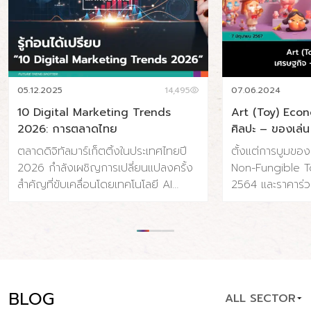
05.12.2025
14,495
07.06.2024
10 Digital Marketing Trends
Art (Toy) Eco
2026: การตลาดไทย
ศิลปะ – ของเล่น
ตลาดดิจิทัลมาร์เก็ตติ้งในประเทศไทยปี
ตั้งแต่การบูมขอ
2026 กำลังเผชิญการเปลี่ยนแปลงครั้ง
Non-Fungible To
สำคัญที่ขับเคลื่อนโดยเทคโนโลยี AI
2564 และราคาร่ว
พฤติกรรมผู้บริโภคที่เปลี่ยนไป และความ
จนถึงการถือกำเ
คาดหวังด้านความรวดเร็วและความเป็น
Toy) ที่ค่อยๆ เติบ
ส่วนตัวที่สูงขึ้น ประเทศไทยมีผู้ใช้
แข็งแรงขึ้นเรื่อย
อินเทอร์เน็ต 65.4 ล้านคน (91% ของ
เปลี่ยนแปลงและ
ประชากร) และผู้ใช้โซเชียลมีเดีย 56.6
อุตสาหกรรมศิลปะ ท
ล้านคน (79.1% ของประชากร) โดยค่าใช้
แบบไป แต่เราน่าจ
BLOG
ALL SECTOR
จ่ายโฆษณาดิจิทัลคาดว่าจะแตะ 34.5 พัน
ที่แข็งแรง ปรากฏกา