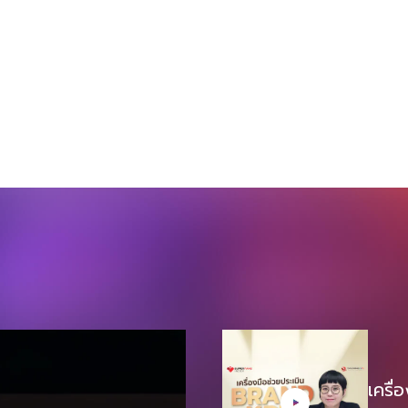
ปรากฏการณืนี้ที่ทำให้รู้ว่าในฝั่ง Supply เรามี
ศิลปินที่เต็มเปี่ยมไปด้วยความคิดสร้างสรรค์และ
อยากปล่อยของ ในขณะเดียวกันในฝั่ง
Demand เราก็มีผู้บริโภคที่พร้อมที่จะเข้าสะสม
ตั้งแต่นิทรรศการเสมือนจริงไปจนถึงตุ๊กตา
สะสม โลกศิลปะนำเสนอทั้งโอกาสที่น่าตื่นเต้นและ
ความท้าทายสำหรับศิลปิน นักสะสม และชุมชน
ศิลปะในวงกว้าง การเติบโตของตลาด Art Toy
ทั่วโลก จากการวิจัยล่าสุด ขนาดตลาดของเล่น
ศิลปะทั่วโลกมีมูลค่า 200 พันล้านเหรียญสหรัฐ
ในปี 2566 และคาดว่าจะขยายตัวที่ CAGR ที่
15% ในช่วงระยะเวลาคาดการณ์ปี 2567-2573
และมีมูลค่าถึง 1,000 พันล้านเหรียญสหรัฐ
ภายในปี 2573 โดยตลาดอาร์ตทอยที่ใหญ่ที่สุด
อยู่ในทวีปเอเชีย อเมริกาเหนือ และยุโรป ตาม
ลำดับ สำหรับทวีปเอเชีย จีน ญี่ปุ่น และเกาหลีใต้
เป็นศูนย์กลาง […]
เครื่