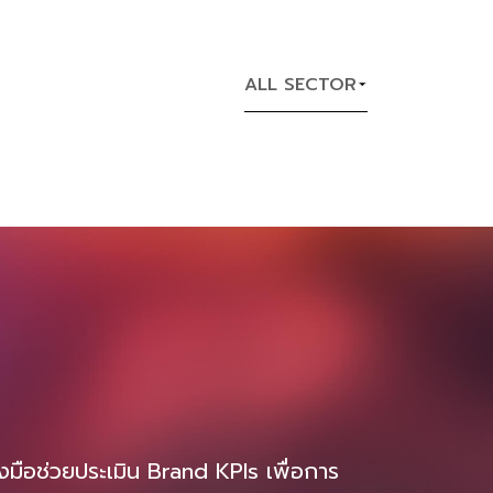
ความสามารถในการแข่งขันใกล้เคียงกับรถยนต์
เครื่องยนต์สันดาปภายใน (ICE) ขณะเดียวกัน
โครงสร้างพื้นฐานด้านการชาร์จไฟฟ้าก็ขยาย
ALL SECTOR
ตัวอย่างรวดเร็ว สนับสนุนการใช้งานรถยนต์
ไฟฟ้าในวงกว้างมากขึ้น 1. ยอดขายและส่วนแบ่ง
ตลาดรถยนต์ไฟฟ้าทั่วโลก ยอดขายในตลาด
รถยนต์ไฟฟ้าปี 2024 สูงกว่า 17 ล้านคัน
เติบโต 25% เมื่อเทียบกับปี 2023 คิดเป็นกว่า
20% ของยอดขายรถยนต์ใหม่ทั้งหมดทั่วโลก
จีนเป็นตลาดรถยนต์ไฟฟ้าขนาดใหญ่สุด
จำหน่ายรถ EV กว่า 11 ล้านคัน คิดเป็นเกือบ
50% ของยอดขายรถยนต์ใหม่ในประเทศ และ
คิดเป็นเกือบสองในสามของยอดขาย EV โลก
สหรัฐฯ มียอดขายรถยนต์ไฟฟ้าราว 1.6 ล้านคัน
เติบโต 10% ยุโรปได้รับผลกระทบจากการถอน
เงินอุดหนุน แต่ยังรักษาสัดส่วนยอดขายใน
ตลาดรถยนต์ไฟฟ้าไว้ที่ประมาณ 20% 2. แนว
องมือช่วยประเมิน Brand KPIs เพื่อการ
โน้มภูมิภาคและตลาดเกิด […]