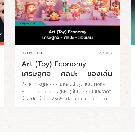
07.06.2024
12,600
Art (Toy) Economy
เศรษฐกิจ – ศิลปะ – ของเล่น
ตั้งแต่การบูมของงานศิลปะในรูปแบบ Non-
Fungible Tokens (NFT) ในปี 2564 และราคา
ร่วงไปในช่วงปี 2565 ไปจนถึงการถือกำเนิด
ของอาร์ตทอย (Art Toy) ที่ค่อยๆ เติบโตขึ้นจน
เริ่มมีฐานที่แข็งแรงขึ้นเรื่อยๆ ทำให้เรามองเห็น
ความเปลี่ยนแปลงและวิวัฒนาการของ
อุตสาหกรรมศิลปะ ที่ถึงแม้จะเปลี่ยนรูปแบบไป
แต่เราน่าจะสามารถเห็นระบบนิเวศที่แข็งแรง