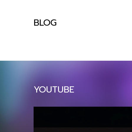
แตะ 34.5 พันล้านบาท (+10% YoY)​ บทความนี้
สรุป 10 เทรนด์หลักที่นักการตลาดไทยต้อง
BLOG
เข้าใจและปรับตัวให้ทันในปี 2026 ตั้งแต่การใช้
AI แบบ Agentic, การตลาดผ่าน Social
Commerce, ไปจนถึงความสำคัญของ
Sustainability และ Omnichannel
Experience โดยแต่ละเทรนด์จะมีผลกระทบ
โดยตรงต่อกลยุทธ์การตลาดและการลงทุนของ
ธุรกิจไทยในปีหน้า 1. Agentic AI Marketing:
จาก Generative AI สู่ AI ผู้ช่วยที่แท้จริง ปี
2026 เป็นปีที่ AI จะก้าวจากเครื่องมือสร้าง
คอนเทนต์ (Generative AI) ไปสู่ “Agentic
YOUTUBE
AI” ที่สามารถทำงานแทนมนุษย์ได้อย่าง
อัตโนมัติและชาญฉลาด AI ในปี 2026 จะไม่ใช่
แค่ตอบคำถามหรือสร้างภาพ แต่จะสามารถ
วางแผนแคมเปญ วิเคราะห์ข้อมูลลูกค้า ปรับกล
ยุทธ์แบบเรียลไทม์ และดำเนินการตั […]