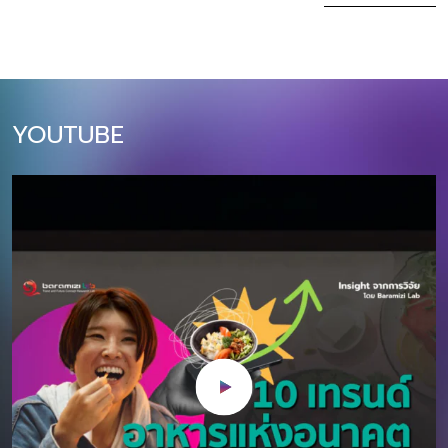
ล้านบาท (+10% YoY)​ บทความนี้สรุป 10
ฝั่ง Supply เรามีศ
เทรนด์หลักที่นักการตลาดไทยต้องเข้าใจ
ด้วยความคิดสร้
และปรับตัวให้ทันในปี 2026 ตั้งแต่การใช้
ของ ในขณะเดียว
AI แบบ Agentic, การตลาดผ่าน Social
ก็มีผู้บริโภคที่พร้
Commerce, ไปจนถึงความสำคัญของ
นิทรรศการเสมือน
YOUTUBE
Sustainability และ Omnichannel
สะสม โลกศิลปะนำเส
Experience โดยแต่ละเทรนด์จะมีผลกระ
เต้นและความท้าทา
ทบโดยตรงต่อกลยุทธ์การตลาดและการ
สะสม และชุมชนศิ
ลงทุนของธุรกิจไทยในปีหน้า 1. Agentic
เติบโตของตลาด A
AI Marketing: จาก Generative AI สู่
การวิจัยล่าสุด 
AI ผู้ช่วยที่แท้จริง ปี 2026 เป็นปีที่ AI
ทั่วโลกมีมูลค่า 
จะก้าวจากเครื่องมือสร้างคอนเทนต์
ในปี 2566 และคาด
(Generative AI) ไปสู่ “Agentic AI” ที่
CAGR ที่ 15% ใน
สามารถทำงานแทนมนุษย์ได้อย่าง
การณ์ปี 2567-257
อัตโนมัติและชาญฉลาด AI ในปี 2026 จะ
1,000 พันล้านเห
ไม่ใช่แค่ตอบคำถามหรือสร้างภาพ แต่จะ
2573 โดยตลาดอาร
สามารถวางแผนแคมเปญ วิเคราะห์ข้อมูล
อยู่ในทวีปเอเชีย 
ลูกค้า ปรับกลยุทธ์แบบเรียลไทม์ และดำ
ตามลำดับ สำหรับทว
เนินการตั […]
และเกาหลีใต้ เป็น