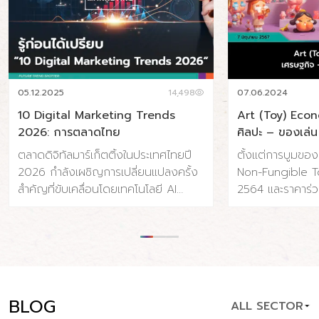
05.12.2025
14,498
07.06.2024
10 Digital Marketing Trends
Art (Toy) Eco
2026: การตลาดไทย
ศิลปะ – ของเล่น
ตลาดดิจิทัลมาร์เก็ตติ้งในประเทศไทยปี
ตั้งแต่การบูมขอ
2026 กำลังเผชิญการเปลี่ยนแปลงครั้ง
Non-Fungible To
สำคัญที่ขับเคลื่อนโดยเทคโนโลยี AI
2564 และราคาร่ว
พฤติกรรมผู้บริโภคที่เปลี่ยนไป และความ
จนถึงการถือกำเ
คาดหวังด้านความรวดเร็วและความเป็น
Toy) ที่ค่อยๆ เติบ
ส่วนตัวที่สูงขึ้น ประเทศไทยมีผู้ใช้
แข็งแรงขึ้นเรื่อย
อินเทอร์เน็ต 65.4 ล้านคน (91% ของ
เปลี่ยนแปลงและ
ประชากร) และผู้ใช้โซเชียลมีเดีย 56.6
อุตสาหกรรมศิลปะ ท
ล้านคน (79.1% ของประชากร) โดยค่าใช้
แบบไป แต่เราน่าจ
BLOG
ALL SECTOR
จ่ายโฆษณาดิจิทัลคาดว่าจะแตะ 34.5 พัน
ที่แข็งแรง ปรากฏกา