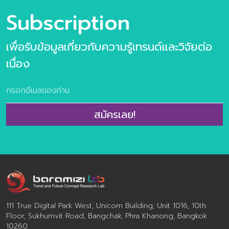
ทำงานล่วงหน้าให้เราได้ คอลัมน์ สาระ
(สุขภาพคือการล
Subscription
Trend ย่อยง่าย วันนี้ จะพาคุณไปเจาะลึก
เปลี่ยนมุมมองจ
ว่า อนาคตของเทคโนโลยีนี้จะเดินไปทางไหน
เป็นการลงทุนก
และซอฟต์แวร์แบบไหนที่จะสูญพันธุ์ไปจาก
ของผู้บริโภคตั้
เพื่อรับข้อมูลเกี่ยวกับความรู้เทรนด์และวิจัยต่อ
ตลาดในเร็วๆ ภาพรวม: ตลาด Software
1,000–3,000 
เนื่อง
ในอีกไม่กี่ปีข้างหน้า ทิศทางของเทคโนโลยี
ความสำคัญกับ
ต่อจากนี้ จะไม่ได้แข่งกันที่ว่าใครมีฟีเจอร์
ความงามภายนอก
เยอะกว่ากัน แต่แข่งกันที่ “ความฉลาดและ
คือ การควบคุมน
เข้าถึงง่าย” โดยมี 3 เทรนด์หลักที่จะเข้ามา
การนอนหลับ สุ
เปลี่ยนเกม: AI-First Software: ต่อจากนี้
2. Value-Dri
สมัครเลย!
AI จะไม่ใช่แค่ปุ่มกดหรือ “ลูกเล่นเสริม” อีก
(เน้นความคุ้มค
ต่อไป แต่มันจะกลายเป็นแกนกลางของ
เศรษฐกิจจะตึง
ระบบ ซอฟต์แวร์จะสามารถเดาใจเราได้ว่าเรา
สเปกเรื่องคว
ต้องการข้อมูลอะไร และจัดการสรุปมาให้
สินค้าสุขภาพ ผู
ก่อนที่เราจะเอ่ยปากถามเสียอีก ยุคของ
Hackers” ที่ไม่
Citizen Dev […]
ที่ส่วนผสมโปร่
พิสูจน์ผลลัพธ์ไ
111 True Digital Park West, Unicorn Building, Unit 1016, 10th
การโฆษณาเกินจ
Floor, Sukhumvit Road, Bangchak, Phra Khanong, Bangkok
หลักฐานทางวิ
10260