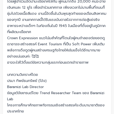
โดยผู้เข้าร่วมจัดปามะเขือเทศใส่กัน ผู้คนมากถึง 20,000 คนจะจ่าย
เงินคนละ 12 ยูโร เพื่อเข้าร่วมเทศกาล เพียงเวลาไม่นานพื้นที่ถนนก็
ชุ่มไปด้วยเนื้อสีแดง งานนี้จัดขึ้นในวันพุธสุดท้ายของเดือนสิงหาคม
ของทุกปี งานเทศกาลนี้ได้รับแรงบันดาลใจจากการต่อสู้แย่งชิง
อาหารระหว่างเด็กๆ ในท้องถิ่นในปี 1945 ในเมืองที่ตั้งอยู่ในภูมิภาค
ที่ผลิตมะเขือเทศ
Crown Expression แนวโน้มสำคัญที่โดนใจผู้คนถ้าลองต่อยอดดู
เราอาจจะสร้างสรรค์ Event Tourism ที่เป็น Soft Power เพิ่มเติม
พลังการดึงดูดผู้คนสร้างเศรษฐกิจไทยให้เข้มแข็งได้อีกมากมาย
อย่างแน่นอนค่ะ 🥰🥰
อาจจะใส่ไว้ตั้งแต่ข้อความกลุ่มแรกก่อนแตกเข้ารายภาพ
บทความวิเคราะห์โดย
ปรมา ทิพย์ธนทรัพย์ (โจ้ง)
Baramizi Lab Director
ข้อมูลวิจัยเทรนด์โดย Trend Researcher Team ของ Baramizi
Lab
โครงการศึกษาศักยภาพกิจกรรมเชิงสร้างสรรค์ระดับนานาชาติของ
ประเทศไทย