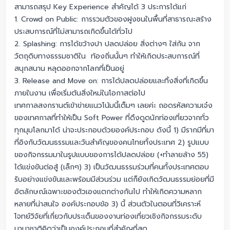
สามารถสรุป Key Experience สำคัญได้ 3 ประการได้แก่
1. Crowd on Public: การรวมตัวของฝูงชนในพื้นที่สาธารณะสร้าง
ประสบการณ์ที่ไม่สามารถเกิดขึ้นได้ทั่วไป
2. Splashing: การได้ขว้างปา ปลดปล่อย สิ่งต่างๆ ใส่กัน จาก
วัตถุดิบทางธรรมชาติใน
ท้องถิ่นนั้นๆ ทำให้เกิดประสบการณ์ที่
สนุกสนาน หลุดออกจากโลกที่เป็นอยู่
3. Release and Move on: การได้ปลดปล่อยและทิ้งสิ่งที่เกิดขึ้น
ภายในงาน เพื่อเริ่มต้นสิ่งใหม่ในโอกาสต่อไป
เทศกาลสงกรานต์เข้าข่ายแนวโน้มนี้เต็มๆ เลยค่ะ ถอดรหัสความเจ๋ง
ของเทศกาลที่ทำให้เป็น Soft Power ที่ดึงดูดนักท่องเที่ยวจากทั่ว
ทุกมุมโลกมาได้ น่าจะประกอบด้วยองค์ประกอบ ดังนี้ 1) มีรากมีที่มา
ที่อิงกับวัฒนธรรมและวันสำคัญของคนไทยทั้งประเทศ 2) รูปแบบ
ของกิจกรรมมาในรูปแบบของการได้ปลดปล่อย (+ทำลายล้าง 55)
ได้แข่งขันต่อสู้ (เล็กๆ) 3) เป็นวัฒนธรรมร่วมที่คนทั้งประเทศตอบ
รับอย่างแข่งขันและพร้อมมีส่วนร่วม แต่ก็ยังเกิดวัฒนธรรมย่อยที่มี
อัตลักษณ์เฉพาะของตัวเองแตกต่างกันไป ทำให้เกิดความหลาก
หลายที่น่าสนใจ องค์ประกอบข้อ 3) นี้ ส่วนตัวในตอนที่วิเคราะห์
โจทย์วิจัยที่เกี่ยวกับประเด็นของงานท่องเที่ยวเชิงกิจกรรมระดับ
นานาชาติคิดว่าเป็นองค์ประกอบที่สำคัญที่สุด