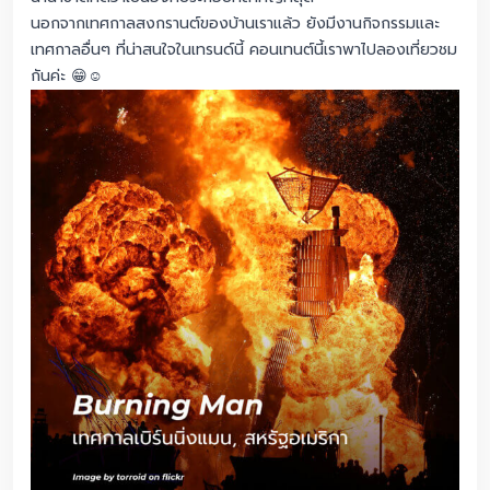
นอกจากเทศกาลสงกรานต์ของบ้านเราแล้ว ยังมีงานกิจกรรมและ
เทศกาลอื่นๆ ที่น่าสนใจในเทรนด์นี้ คอนเทนต์นี้เราพาไปลองเที่ยวชม
กันค่ะ 😁☺️