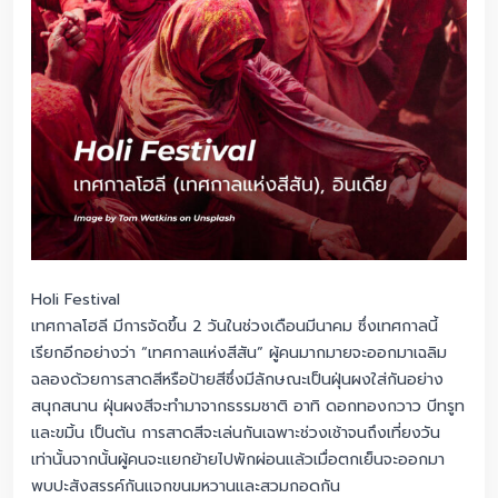
Holi Festival
เทศกาลโฮลี มีการจัดขึ้น 2 วันในช่วงเดือนมีนาคม ซึ่งเทศกาลนี้
เรียกอีกอย่างว่า “เทศกาลแห่งสีสัน” ผู้คนมากมายจะออกมาเฉลิม
ฉลองด้วยการสาดสีหรือป้ายสีซึ่งมีลักษณะเป็นฝุ่นผงใส่กันอย่าง
สนุกสนาน ฝุ่นผงสีจะทำมาจากธรรมชาติ อาทิ ดอกทองกวาว บีทรูท
และขมิ้น เป็นต้น การสาดสีจะเล่นกันเฉพาะช่วงเช้าจนถึงเที่ยงวัน
เท่านั้นจากนั้นผู้คนจะแยกย้ายไปพักผ่อนแล้วเมื่อตกเย็นจะออกมา
พบปะสังสรรค์กันแจกขนมหวานและสวมกอดกัน