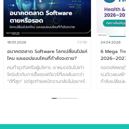
18.05.2026
737
24.04.2026
อนาคตตลาด Software โลกเปลี่ยนไปแค่
6 Mega Tren
ไหน และแอปแบบไหนที่กำลังจะตาย?
2026–2027
คนทำธุรกิจหรือผู้บริหาร เราหมดเงินไปเท่า
ถอดรหัสพฤติกร
ไหร่แล้วกับการซื้อซอฟต์แวร์ที่เซลส์บอกว่า
รนด์เวลเนสไทย
“ดีที่สุด” แต่สุดท้ายพนักงานกลับไม่อยากใช้
กำลังเปลี่ยนผ่
เพราะมันยุ่งยาก ซับซ้อน และเพิ่มภาระ
สร้างความกดด
มากกว่าจะช่วยลดงาน? วันนี้ตลาด
สมดุลและการฟื
ซอฟต์แวร์ทั่วโลกกำลังก้าวผ่านจุดเปลี่ยน
ทำความเข้าใจIns
ครั้งใหญ่ เรากำลังโบกมือลาซอฟต์แวร์ที่
และMega Tren
เป็นแค่ “เครื่องมือรับคำสั่ง” และกำลังก้าว
ตลาดกันครับ 
เข้าสู่ยุคของ “ผู้ช่วยอัจฉริยะ” ที่คิดแทนและ
ยุคใหม่ 1. He