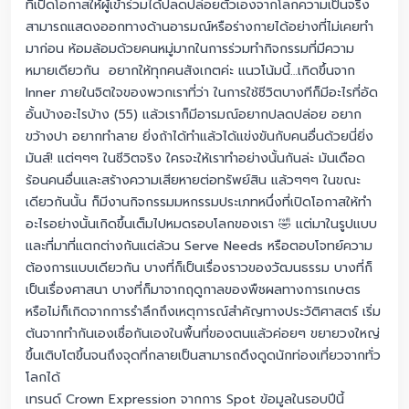
ที่เปิดโอกาสให้ผู้เข้าร่วมได้ปลดปล่อยตัวเองจากโลกความเป็นจริง
สามารถแสดงออกทางด้านอารมณ์หรือร่างกายได้อย่างที่ไม่เคยทำ
มาก่อน ห้อมล้อมด้วยคนหมู่มากในการร่วมทำกิจกรรมที่มีความ
หมายเดียวกัน
อยากให้ทุกคนสังเกตค่ะ แนวโน้มนี้…เกิดขึ้นจาก
Inner ภายในจิตใจของพวกเราที่ว่า ในการใช้ชีวิตบางทีก็มีอะไรที่อัด
อั้นบ้างอะไรบ้าง (55) แล้วเราก็มีอารมณ์อยากปลดปล่อย อยาก
ขว้างปา อยากทำลาย ยิ่งถ้าได้ทำแล้วได้แข่งขันกับคนอื่นด้วยนี่ยิ่ง
มันส์! แต่ๆๆๆ ในชีวิตจริง ใครจะให้เราทำอย่างนั้นกันล่ะ มันเดือด
ร้อนคนอื่นและสร้างความเสียหายต่อทรัพย์สิน แล้วๆๆๆ ในขณะ
เดียวกันนั้น ก็มีงานกิจกรรมมหกรรมประเภทหนึ่งที่เปิดโอกาสให้ทำ
อะไรอย่างนั้นเกิดขึ้นเต็มไปหมดรอบโลกของเรา 🤣 แต่มาในรูปแบบ
และที่มาที่แตกต่างกันแต่ล้วน Serve Needs หรือตอบโจทย์ความ
ต้องการแบบเดียวกัน บางที่ก็เป็นเรื่องราวของวัฒนธรรม บางที่ก็
เป็นเรื่องศาสนา บางที่ก็มาจากฤดูกาลของพืชผลทางการเกษตร
หรือไม่ก็เกิดจากการรำลึกถึงเหตุการณ์สำคัญทางประวัติศาสตร์ เริ่ม
ต้นจากทำกันเองเชื่อกันเองในพื้นที่ของตนแล้วค่อยๆ ขยายวงใหญ่
ขึ้นเติบโตขึ้นจนถึงจุดที่กลายเป็นสามารถดึงดูดนักท่องเที่ยวจากทั่ว
โลกได้
เทรนด์ Crown Expression จากการ Spot ข้อมูลในรอบปีนี้