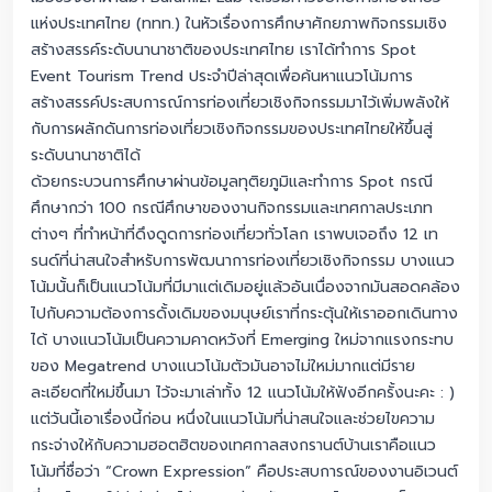
แห่งประเทศไทย (ททท.) ในหัวเรื่องการศึกษาศักยภาพกิจกรรมเชิง
สร้างสรรค์ระดับนานาชาติของประเทศไทย เราได้ทำการ Spot
Event Tourism Trend ประจำปีล่าสุดเพื่อค้นหาแนวโน้มการ
สร้างสรรค์ประสบการณ์การท่องเที่ยวเชิงกิจกรรมมาไว้เพิ่มพลังให้
กับการผลักดันการท่องเที่ยวเชิงกิจกรรมของประเทศไทยให้ขึ้นสู่
ระดับนานาชาติได้
ด้วยกระบวนการศึกษาผ่านข้อมูลทุติยภูมิและทำการ Spot กรณี
ศึกษากว่า 100 กรณีศึกษาของงานกิจกรรมและเทศกาลประเภท
ต่างๆ ที่ทำหน้าที่ดึงดูดการท่องเที่ยวทั่วโลก เราพบเจอถึง 12 เท
รนด์ที่น่าสนใจสำหรับการพัฒนาการท่องเที่ยวเชิงกิจกรรม บางแนว
โน้มนั้นก็เป็นแนวโน้มที่มีมาแต่เดิมอยู่แล้วอันเนื่องจากมันสอดคล้อง
ไปกับความต้องการดั้งเดิมของมนุษย์เราที่กระตุ้นให้เราออกเดินทาง
ได้ บางแนวโน้มเป็นความคาดหวังที่ Emerging ใหม่จากแรงกระทบ
ของ Megatrend บางแนวโน้มตัวมันอาจไม่ใหม่มากแต่มีราย
ละเอียดที่ใหม่ขึ้นมา ไว้จะมาเล่าทั้ง 12 แนวโน้มให้ฟังอีกครั้งนะคะ : )
แต่วันนี้เอาเรื่องนี้ก่อน หนึ่งในแนวโน้มที่น่าสนใจและช่วยไขความ
กระจ่างให้กับความฮอตฮิตของเทศกาลสงกรานต์บ้านเราคือแนว
โน้มที่ชื่อว่า “Crown Expression” คือประสบการณ์ของงานอิเวนต์