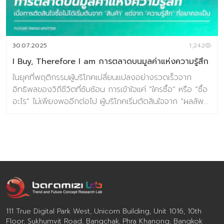
30.07.2025
1,242
I Buy, Therefore I am การตลาดบนมูลค่าแห่งความรู้สึก
ในยุคที่พฤติกรรมผู้บริโภคเปลี่ยนแปลงอย่างรวดเร็วจาก
อิทธิพลของวิถีชีวิตที่ซับซ้อน การเข้าใจแค่ “ใครซื้อ” หรือ “ซื้อ
อะไร” ไม่เพียงพออีกต่อไป ผู้บริโภคเริ่มตัดสินใจจาก “ผลลัพธ์
ที่ต้องการให้เกิดขึ้น” (Desired Outcome) มากกว่าประเภท
ของสินค้า หรือแบรนด์โดยตรง แนวคิด “Consumer Need
States” หรือ “ภาวะความต้องการของผู้บริโภค” จึงกลายเป็น
เครื่องมือสำคัญในการทำความเข้าใจแรงจูงใจที่อยู่เบื้องหลัง
การเลือกบริโภค โดยเป็นการมองผู้บริโภคจากสิ่งที่พวกเขา
ต้องการรู้สึกหรือบรรลุในช่วงเวลานั้น เช่น ความสงบ ความ
มั่นใจ ความกระปรี้กระเปร่า หรือการฟื้นฟูร่างกาย เมื่อการ
ตัดสินใจไม่ได้เริ่มต้นจากคำถามว่า “จะซื้ออะไร” แต่เป็นคำถาม
ว่า “ทำไมถึงต้องซื้อ” หรือ “อยากได้ผลลัพธ์อะไรจากการ
111 True Digital Park West, Unicorn Building, Unit 1016, 10th
บริโภค” แนวทางการทำความเข้าใจผู้บริโภคที่อิงจากข้อมูลพื้น
Floor, Sukhumvit Road, Bangchak, Phra Khanong, Bangkok