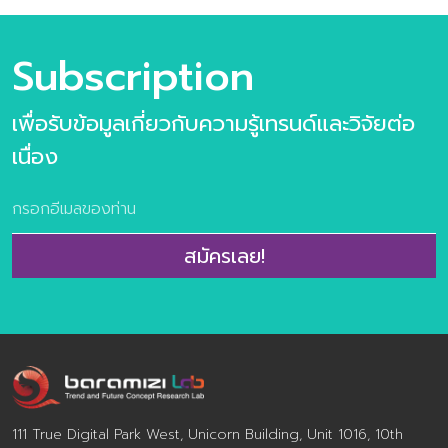
รนด์อนาคตอาหาร ข้อมูลกรณีศึกษา กว่า 100 ตัวอย่าง
เนื้อหาภายในเล่ม ชุดข้อมูลวิจัยเทรนด์ประกอบไปด้วย 6 เท
รนด์ความต้องการของผู้บริโภคยุคใหม่ 10 แนวโน้มธุรกิจ
Subscription
อาหารแห่งอนาคต และ 31 เทรนด์ย่อยประกอบไปด้วย >10
แนวโน้มธุรกิจอาหารแห่งอนาคต ประกอบไปด้วย
เพื่อรับข้อมูลเกี่ยวกับความรู้เทรนด์และวิจัยต่อ
Personalized Nutrition Well-Mental Eating Fermented
taste of time Extraordinary Meal Through The Root
เนื่อง
Alcoholic Journey Foods for the world Alternative
Protein FoodTech Edible Beauty >ข้อมูลตัวอย่างกรณี
ศึกษากว่า 100 ตัวอย่าง >ผลการวิจัยผู้บริโภคชาวไทย 800
ตัวอย่าง เกี่ยวกับการตอบรับเทรนด์อนาคตอาหาร จำนวน
สมัครเลย!
160 หน้า พิเศษ ราคา 2,900 จากปกติ 3,500 บาท พิเศษ
ห้ามพลาดกับ Exclusive Training Class บรรยาย 3 ชั่วโมง
โดย คุณปรมา ทิพย์ธนทรัพย์ ผู้อำนวยการศูนย์วิจัยเทรนด์
และคอนเซ็ปต์แห่งอนาคต บารามีซี่แล็บ โดยลูกค้าสามารถร่วม
กันออกแบบเนื้อหาเทรนด์ด้านอาหารแห่งอนาคตที่ตรงประเด็น
และสอดคล้องกับ […]
111 True Digital Park West, Unicorn Building, Unit 1016, 10th