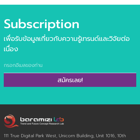
รนด์อนาคตอาหาร ข้อมูลกรณีศึกษา กว่า 100 ตัวอย่าง
เนื้อหาภายในเล่ม ชุดข้อมูลวิจัยเทรนด์ประกอบไปด้วย 6 เท
รนด์ความต้องการของผู้บริโภคยุคใหม่ 10 แนวโน้มธุรกิจ
Subscription
อาหารแห่งอนาคต และ 31 เทรนด์ย่อยประกอบไปด้วย >10
แนวโน้มธุรกิจอาหารแห่งอนาคต ประกอบไปด้วย
เพื่อรับข้อมูลเกี่ยวกับความรู้เทรนด์และวิจัยต่อ
Personalized Nutrition Well-Mental Eating Fermented
taste of time Extraordinary Meal Through The Root
เนื่อง
Alcoholic Journey Foods for the world Alternative
Protein FoodTech Edible Beauty >ข้อมูลตัวอย่างกรณี
ศึกษากว่า 100 ตัวอย่าง >ผลการวิจัยผู้บริโภคชาวไทย 800
ตัวอย่าง เกี่ยวกับการตอบรับเทรนด์อนาคตอาหาร จำนวน
สมัครเลย!
160 หน้า พิเศษ ราคา 2,900 จากปกติ 3,500 บาท พิเศษ
ห้ามพลาดกับ Exclusive Training Class บรรยาย 3 ชั่วโมง
โดย คุณปรมา ทิพย์ธนทรัพย์ ผู้อำนวยการศูนย์วิจัยเทรนด์
และคอนเซ็ปต์แห่งอนาคต บารามีซี่แล็บ โดยลูกค้าสามารถร่วม
กันออกแบบเนื้อหาเทรนด์ด้านอาหารแห่งอนาคตที่ตรงประเด็น
และสอดคล้องกับ […]
111 True Digital Park West, Unicorn Building, Unit 1016, 10th