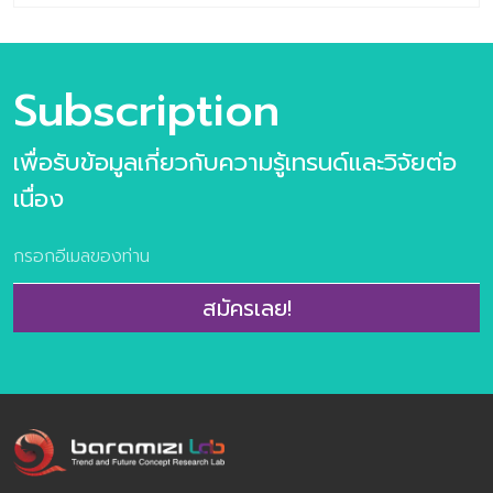
ข้อมูลเทรนด์ล่าสุดโดย Baramizi Lab เมื่อพวกเราจะต้องอยู่
กับสถานการณ์ #COVlD-19 ไปอีกซักระยะ อย่างน้อยก็ราวๆ
18 เดือน (ตามการคาดการณ์ของความสามารถในการสร้าง
วัคซีน) การใช้ชีวิตให้ได้ใกล้เคียงเดิมแต่….ระมัดระวังกว่าเดิม…
Subscription
ปลอดภัยกว่าเดิม จึงกลายเป็นความจำเป็นของชีวิตมนุษย์หลัง
จากนี้ พฤติกรรมที่เปลี่ยนไปที่คนหลายคนเรียกมันว่า “New
เพื่อรับข้อมูลเกี่ยวกับความรู้เทรนด์และวิจัยต่อ
Normal” นั้น มองในด้านหนึ่งเหมือน Tsunami ที่เข้ามากวาด
อะไรเดิมๆ ให้ธุรกิจเกิดอุปสรรค ขาดรายได้ ทำกิจการต่างๆ ไป
เนื่อง
ได้อย่างยากลำบาก หากแต่มองอีกด้านหนึ่งจะพบว่าโลกของ
เรากำลังเกิด “Demand” ใหม่ขึ้นจำนวนมาก โลกกำลัง
ต้องการอะไรก็ได้ที่มาเป็นตัวช่วยให้เราสามารถใช้ชีวิตได้เหมือน
เดิม ใกล้เคียงเดิม หรืออาจจะดีกว่าเดิมให้ได้มากที่สุด “8
สมัครเลย!
Innovation Trends in COVIDMOSPHERE” จะพาคุณไป
ถอดรหัสนวัตกรรมใหม่ที่โลกต้องการร่วมกัน โดยชุดข้อมูลนี้มี
วัตถุประสงค์สำคัญที่อยากให้ผู้อ่านได้ประโยชน์ร่วมกัน 4 ข้อ
คือ 1. เพื่อกระตุ้นและปลุกเร้าตลอดจนจุดประกายให้ผู้นำธุรกิจ
ทุกท่านเ […]