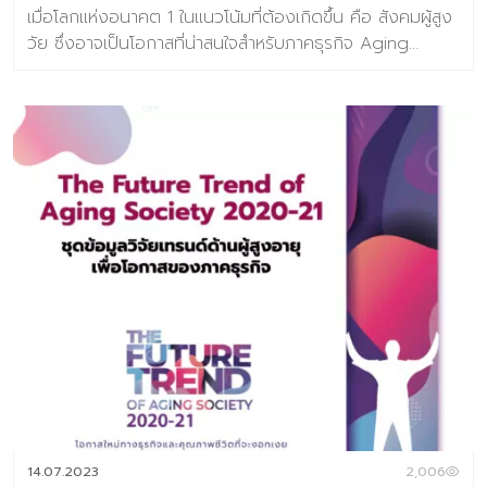
เมื่อโลกแห่งอนาคต 1 ในแนวโน้มที่ต้องเกิดขึ้น คือ สังคมผู้สูง
วัย ซึ่งอาจเป็นโอกาสที่น่าสนใจสำหรับภาคธุรกิจ Aging
Society หรือสังคมผู้สูงอายุ คือ Mega Trend ที่ทั่วโลก
กำลังจับตามอง และมีการคาดการณ์ว่าในปี 2050 ประชากร
ผู้สูงวัยของทั้งโลกใบนี้จะมีจำนวน 65 ล้านคน ซึ่งคิดเป็น
22% ของประชากรทั้งโลก เพราะโอกาสตลาดที่จะมีขนาดใหญ่
มากในอนาคตและยังเต็มเปี่ยมไปด้วยความต้องการที่ซ่อนเร้น
ให้ผู้ประกอบการได้ค้นหาและตอบโจทย์ ที่นักคิดนักสร้างสรรค์
ทั่วโลกช่วยกันคิดค้นและพัฒนานวัตกรรมต่างๆ ให้ผู้สูงอายุ
หรือคนรุ่นใหญ่ก้าวข้าม ความเปลี่ยนแปลงของร่างกายที่ทำให้
เกิดอุปสรรคในการใช้ชีวิต และยกระดับการชีวิตที่เพิ่มขึ้น
Baramizi Lab ศูนย์วิจัยเทรนด์และคอนเซ็ปต์แห่งอนาคตของ
ประเทศไทยจึงรับหน้าที่ในการ สร้างคลังความรู้ที่สำคัญของ
โอกาสแห่ง Aging Society สำหรับภาคธุรกิจไทย วิเคราะห์หา
Aging Segmentation คนรุ่นใหญ่ของไทยแบ่งตามกลุ่ม
แต่ละกลุ่มมีโอกาสอย่างไร วิเคราะห์ A-day-in-life หาโอกาสที่
สัมพันธ์กับการใช้ชีวิตประจำวันของคนรุ่นใหญ่ วิเคราะห์หา
Pain Point และ Unmet Needs องค์ความรู้ เรื่องจุดเจ็บ
14.07.2023
2,006