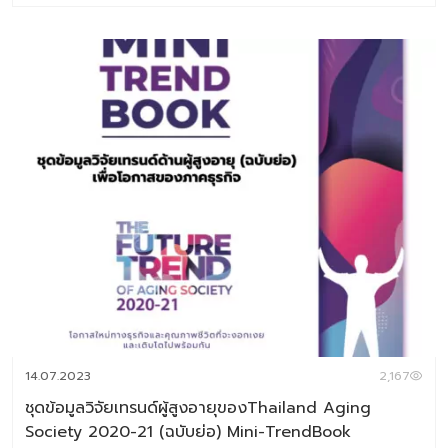
2027 Digital Tips Academy ร่วมกับ Baramizi Labจัดทำ
ชุดข้อมูลอินไซต์ผู้บริโภคยุคใหม่เพื่อช่วยตอบโจทย์สำคัญของ
ธุรกิจอาหาร ทั้งในวันนี้และอนาคต ในเซ็ตประกอบด้วยหนังสือ
2 เล่ม 1.Thai Consumer Future Insight in Food
Industry หนังสือที่เจาะลึกทุกอินไซต์สำคัญของผู้บริโภคไทยใน
โลกอาหารปี 2025–2026 2.Future Food Business
Trend 2026-2027 หนังสือสรุปเทรนด์ด้านอาหารแห่ง
อนาคต ประจำปี 2026 (ชุดข้อมูลเทรนด์อยู่ในรูปแบบ E-
Book สามารถดาวน์โหลดอ่านได้ทันที) พิเศษราคา
6,384 บาท จากราคาเต็ม 7,980 บาท ชุดข้อมูลที่ 1 Thai
Consumer Future Insight in Food Industry เจาะลึก
ความในใจของผู้บริโภคยุดใหม่กับแวดวงอาหาร เพราะเรื่องกิน
เรื่องใหญ่ เนื้อหาภายเล่ม ประกอบด้วย Introduction แนวคิด
ทฤษฎีและสมมติฐานงานวิจัย บทที่ 1 Respondents’ Profile
กลุ่มตัวอย่างงานวิจัย บทที่ 2 Food in Thais’ Life –
Occasion อาหารกับโอกาสในชีวิตประจำวัน บทที่ 3 Update
14.07.2023
2,167
Eating & Buying Behavior รูปแบบการกินและการตัดสินใจซ
ชุดข้อมูลวิจัยเทรนด์ผู้สูงอายุของThailand Aging
[…]
Society 2020-21 (ฉบับย่อ) Mini-TrendBook