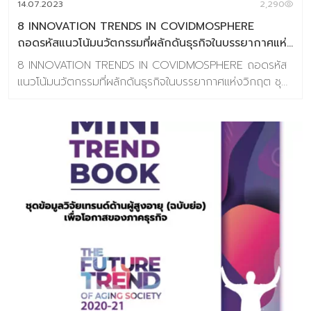
14.07.2023
2,290
Wellness_Beauty_Trend_2025-2026 หากท่านมีข้อสงสัย
8 INNOVATION TRENDS IN COVIDMOSPHERE
เกี่ยวกับเล่มวิจัย สามารถสอบถา […]
ถอดรหัสแนวโน้มนวัตกรรมที่ผลักดันธุรกิจในบรรยากาศแห่ง
วิกฤต
8 INNOVATION TRENDS IN COVIDMOSPHERE ถอดรหัส
แนวโน้มนวัตกรรมที่ผลักดันธุรกิจในบรรยากาศแห่งวิกฤต ชุด
ข้อมูลเทรนด์ล่าสุดโดย Baramizi Lab เมื่อพวกเราจะต้องอยู่
กับสถานการณ์ #COVlD-19 ไปอีกซักระยะ อย่างน้อยก็ราวๆ
18 เดือน (ตามการคาดการณ์ของความสามารถในการสร้าง
วัคซีน) การใช้ชีวิตให้ได้ใกล้เคียงเดิมแต่….ระมัดระวังกว่าเดิม…
ปลอดภัยกว่าเดิม จึงกลายเป็นความจำเป็นของชีวิตมนุษย์หลัง
จากนี้ พฤติกรรมที่เปลี่ยนไปที่คนหลายคนเรียกมันว่า “New
Normal” นั้น มองในด้านหนึ่งเหมือน Tsunami ที่เข้ามากวาด
อะไรเดิมๆ ให้ธุรกิจเกิดอุปสรรค ขาดรายได้ ทำกิจการต่างๆ ไป
ได้อย่างยากลำบาก หากแต่มองอีกด้านหนึ่งจะพบว่าโลกของ
เรากำลังเกิด “Demand” ใหม่ขึ้นจำนวนมาก โลกกำลัง
ต้องการอะไรก็ได้ที่มาเป็นตัวช่วยให้เราสามารถใช้ชีวิตได้เหมือน
เดิม ใกล้เคียงเดิม หรืออาจจะดีกว่าเดิมให้ได้มากที่สุด “8
Innovation Trends in COVIDMOSPHERE” จะพาคุณไป