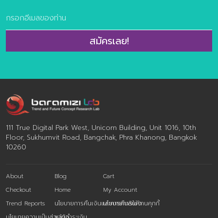
Creation…. ชุดข้อมูลวิจัยเทรนด์ The Future Trend of
Aging Society 2020-21 เกิดจากการศึกษาแนวโน้มจะศึกษา
ทั้งหมด 3 ส่วน คือ ศึกษาแนวโน้ม Mege Trend, ศึกษาแนว
โน้มผู้บริโภค และศึกษาการเติบโตของธุรกิจมิติต่างๆ ของ
สมัครเลย!
Aging Society ในด้านของการออกแบบประสบการณ์และ
Revenue Model เปรียบเทียบและวิเคราะห์เชื่อมโยงกับ
Insight ของผู้บริโภคคนไทยจนเห็นแนวทางที่ชัดเจนของแนว
โน้มที่จะเกิดขึ้นในโจทย์นั้นๆ ทำให้เกิดเป็น 11 เทรนด์ ที่ให้องค์กร
ธุรกิจใช้งาน “Trend̶ […]
111 True Digital Park West, Unicorn Building, Unit 1016, 10th
Floor, Sukhumvit Road, Bangchak, Phra Khanong, Bangkok
10260
About
Blog
Cart
Checkout
Home
My Account
Trend Reports
นโยบายการคืนเงินและการคืนสินค้า
นโยบายการใช้งานคุกกี้
นโยบายความเป็นส่วนตัว
แจ้งชำระเงิน