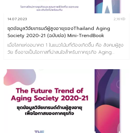
ถอดรหัสนวัตกรรมใหม่ที่โลกต้องการร่วมกัน โดยชุดข้อมูลนี้มี
วัตถุประสงค์สำคัญที่อยากให้ผู้อ่านได้ประโยชน์ร่วมกัน 4 ข้อ
คือ 1. เพื่อกระตุ้นและปลุกเร้าตลอดจนจุดประกายให้ผู้นำธุรกิจ
14.07.2023
2,161
ทุกท่านเ […]
ชุดข้อมูลวิจัยเทรนด์ผู้สูงอายุของThailand Aging
Society 2020-21 (ฉบับย่อ) Mini-TrendBook
เมื่อโลกแห่งอนาคต 1 ในแนวโน้มที่ต้องเกิดขึ้น คือ สังคมผู้สูง
วัย ซึ่งอาจเป็นโอกาสที่น่าสนใจสำหรับภาคธุรกิจ Aging
Society หรือสังคมผู้สูงอายุ คือ Mega Trend ที่ทั่วโลก
กำลังจับตามอง และมีการคาดการณ์ว่าในปี 2050 ประชากร
ผู้สูงวัยของทั้งโลกใบนี้จะมีจำนวน 65 ล้านคน ซึ่งคิดเป็น
22% ของประชากรทั้งโลก เพราะโอกาสตลาดที่จะมีขนาดใหญ่
มากในอนาคตและยังเต็มเปี่ยมไปด้วยความต้องการที่ซ่อนเร้น
ให้ผู้ประกอบการได้ค้นหาและตอบโจทย์ ที่นักคิดนักสร้างสรรค์
ทั่วโลกช่วยกันคิดค้นและพัฒนานวัตกรรมต่างๆ ให้ผู้สูงอายุ
หรือคนรุ่นใหญ่ก้าวข้าม ความเปลี่ยนแปลงของร่างกายที่ทำให้
เกิดอุปสรรคในการใช้ชีวิต และยกระดับการชีวิตที่เพิ่มขึ้น
Baramizi Lab ศูนย์วิจัยเทรนด์และคอนเซ็ปต์แห่งอนาคตของ
ประเทศไทยจึงรับหน้าที่ในการ สร้างคลังความรู้ที่สำคัญของ