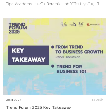
Tips Academy ร่วมกับ Baramizi Labได้จัดทำชุดข้อมูลอิน
ไซต์ผู้บริโภคยุคใหม่ ที่ออกแบบมาเพื่อตอบคำถามสำคัญของ
ธุรกิจอาหารในวันนี้และวันข้างหน้า ในยุคที่ทุกอย่างเปลี่ยนเร็ว
การแค่ “ตามเทรนด์” ไม่พออีกต่อไปแต่ต้อง มองเห็นอนาคต
ก่อนใคร เพื่อวางกลยุทธ์ให้แม่นยำ (ชุดข้อมูลเทรนด์อยู่ในรูป
แบบ E-Book ) เนื้อหาภายในเล่ม 186 หน้า ครอบคลุม
Introduction แนวคิด ทฤษฎีและสมมติฐานงานวิจัย บทที่
1 Future Food Trend เปิดมุมมองเพื่อมองเห็นโอกาสในภาพ
รวมอุตสาหกรรมอาหารแห่งอนาคต 10 แนวโน้มธุรกิจอาหาร
แห่งอนาคต ประกอบไปด้วย 1. Well-Mental Eating 2.
Personalized Nutrition 3. Edible Beauty 4. Through
the root 5. Eye Foodie 6. Extraordinary Meal 7.
Alternative Nutrition 8. Foods for the world 9.
Localized Chain 10. FoodTech บทที่ 2 Food Market
Analysis (Global) ข้อมูลสถานการณ์ตลาดของอุตสาหกรรม
อาหาร บทที่ 3 ข้อมูลกรณีศึกษากว่า 100 เคส บทที่ 4 ผลการ
วิจัยผู้บริโภคชาวไทย 800 ตัวอย่างเกี่ยวกับการตอบรับเท
28.11.2024
1,806
รนด์อนาคตอาหาร พิเศษราคา 3,591 บาท จากราคา
Trend Forum 2025 Key Takeaway