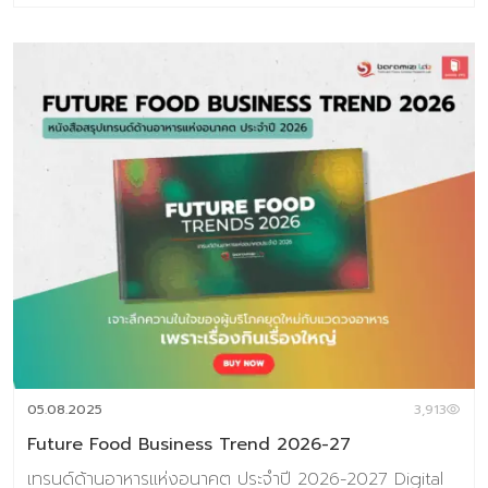
2027 Digital Tips Academy ร่วมกับ Baramizi Labจัดทำ
ชุดข้อมูลอินไซต์ผู้บริโภคยุคใหม่เพื่อช่วยตอบโจทย์สำคัญของ
ธุรกิจอาหาร ทั้งในวันนี้และอนาคต ในเซ็ตประกอบด้วยหนังสือ
2 เล่ม 1.Thai Consumer Future Insight in Food
Industry หนังสือที่เจาะลึกทุกอินไซต์สำคัญของผู้บริโภคไทยใน
โลกอาหารปี 2025–2026 2.Future Food Business
Trend 2026-2027 หนังสือสรุปเทรนด์ด้านอาหารแห่ง
อนาคต ประจำปี 2026 (ชุดข้อมูลเทรนด์อยู่ในรูปแบบ E-
Book สามารถดาวน์โหลดอ่านได้ทันที) พิเศษราคา
6,384 บาท จากราคาเต็ม 7,980 บาท ชุดข้อมูลที่ 1 Thai
Consumer Future Insight in Food Industry เจาะลึก
ความในใจของผู้บริโภคยุดใหม่กับแวดวงอาหาร เพราะเรื่องกิน
เรื่องใหญ่ เนื้อหาภายเล่ม ประกอบด้วย Introduction แนวคิด
ทฤษฎีและสมมติฐานงานวิจัย บทที่ 1 Respondents’ Profile
กลุ่มตัวอย่างงานวิจัย บทที่ 2 Food in Thais’ Life –
Occasion อาหารกับโอกาสในชีวิตประจำวัน บทที่ 3 Update
05.08.2025
3,913
Eating & Buying Behavior รูปแบบการกินและการตัดสินใจซ
Future Food Business Trend 2026-27
[…]
เทรนด์ด้านอาหารแห่งอนาคต ประจำปี 2026-2027 Digital