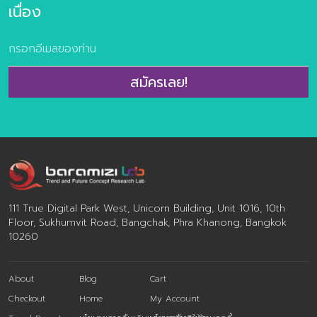
โน้มธุรกิจอาหารแห่งอนาคต ประกอบไป
เป็นปัจจัยสำคัญ
เนื่อง
ด้วย Personalized Nutrition Well-
ประสบการณ์ ในศ
Mental Eating Fermented taste of
แบรนด์นั้น Baram
time Extraordinary Meal Through
งานการสร้างประ
The Root Alcoholic Journey Foods
ออกเป็น 4 ส่วนใ
สมัครเลย!
for the world Alternative Protein
ประสบการณ์ด้าน
FoodTech Edible Beauty >ข้อมูล
บริการ ประสบกา
ตัวอย่างกรณีศึกษากว่า 100 ตัวอย่าง
ประสบการณ์ด้าน
>ผลการวิจัยผู้บริโภคชาวไทย 800
การสร้างทั้ง 4 ป
ตัวอย่าง เกี่ยวกับการตอบรับเทรนด์
เมื่อหลอมรวมกัน
อนาคตอาหาร จำนวน 160 หน้า พิเศษ
ประสบการณ์ที่รา
ราคา 2,900 จากปกติ 3,500 บาท
ครอบคลุมทั้งช่ว
พิเศษ ห้ามพลาดกับ Exclusive
ซื้อนั่นเอง โดยป
111 True Digital Park West, Unicorn Building, Unit 1016, 10th
Training Class บรรยาย 3 ชั่วโมงโดย
วิ่งเข้าสัมผัสลู
Floor, Sukhumvit Road, Bangchak, Phra Khanong, Bangkok
10260
คุณปรมา ทิพย์ธนทรัพย์ ผู้อำนวยการ
สร้างความรู้สึกบา
ศูนย์วิจัยเทรนด์และคอนเซ็ปต์แห่งอนาคต
ของลูกค้า เช่น รู
บารามีซี่แล็บ โดยลูกค้าสามารถร่วมกัน
รู้สึกสนใจ (Interes
About
Blog
Cart
ออกแบบเนื้อหาเทรนด์ด้านอาหารแห่ง
(Relevant) รู้สึกส
Checkout
Home
My Account
อนาคตที่ตรงประเด็นและสอดคล้องกับ
ประทับใจ หรือรู้สึ