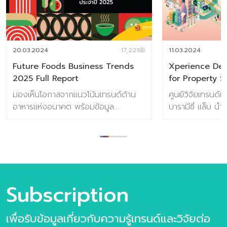
20.03.2024
17,221
11.03.2024
Future Foods Business Trends
Xperience Des
2025 Full Report
for Property 
มองเห็นโอกาสจากแนวโน้มเทรนด์ด้าน
ศูนย์วิจัยเทรนด์
อาหารแห่งอนาคต พร้อมข้อมูล
บารามีซี่ แล็บ น
สถานการณ์ตลาดของอุตสาหกรรม
ข้อมูลวิจัย Xpe
อาหาร ผลการวิจัยผู้บริโภคชาวไทย 800
Future Trends 
ตัวอย่าง เกี่ยวกับการตอบรับเทรนด์
ชุดข้อมูลวิจัยแ
อนาคตอาหาร ข้อมูลกรณีศึกษา กว่า
ประสบการณ์สำหร
100 ตัวอย่าง เนื้อหาภายในเล่ม ชุด
อสังหาริมทรัพย
ข้อมูลวิจัยเทรนด์ประกอบไปด้วย 6 เท
Design Future 
Subscription
รนด์ความต้องการของผู้บริโภคยุคใหม่
Sector? วงการอส
10 แนวโน้มธุรกิจอาหารแห่งอนาคต และ
แข่งขันสูง ด้วยท
เพื่อรับข้อมูลเกี่ยวกับความรู้เทรนด์และวิจัยต่อ
31 เทรนด์ย่อยประกอบไปด้วย >10 แนว
ความสะดวก การบริ