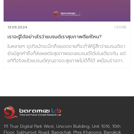
13.09.2024
1,501
เราจะรู้ได้อย่างไรว่าแบรนด์เราสุขภาพดีแค่ไหน?
ในหลายๆ ธุรกิจมักจะนึกถึงยอดขายที่จะทำให้รู้สึกว่าแบรนด์เรา
ยังมีลูกค้าซึ่งก็ส่งผลต่อสุขภาพของแบรนด์ได้เช่นเดียวกัน แต่
แท้ที่จริงแล้วแบรนด์คุณอาจจะสุขภาพไม่ดีก็ได้ เหมือนร่างกาย
คนถ้าไม่ไปตรวจสุขภาพเราก็จะไม่รู้ว่าข้างในร่างกายเป็น
อย่างไร ทั้งๆ ที่ภายนอกเรายังรู้สึกปกติอยู่ เพราะฉะนั้นก่อนที่
จะเกิดปัญหา และอาจส่งผลให้ปัญหานั้นลามใหญ่โตซึ่งต้องใช้
ทั้งเงินและเวลาในการแก้ไข การวิจัยตรวจสอบสุขภาพแบรนด์
จึงเป็นสิ่งสำคัญที่แบรนด์ควรจะทำอย่างต่อเนื่อง เปรียบ
เหมือนการเอ๊กซเรย์แบรนด์…เพราะหากรู้ก่อนย่อมสามารถแก้
ปัญหาได้เร็วกว่า จากภาพข้างต้นหากทุกแท่งมีฐานที่กว้าง กา
รันตีได้เลยว่าแบรนด์คุณสุขภาพดี เพราะการลงงบไปกับสื่อ
หรือการสร้างประสบการณ์นั้นสามารถได้ใจลูกค้าจนเกิดความ
111 True Digital Park West, Unicorn Building, Unit 1016, 10th
เป็น Superfans ได้ (ความเป็น Superfans ของแบรนด์ คือ
Floor, Sukhumvit Road, Bangchak, Phra Khanong, Bangkok