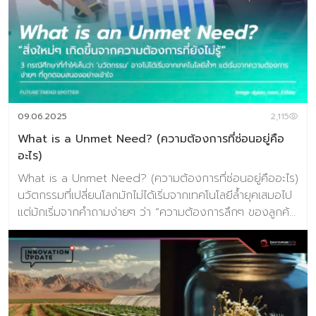
ประดับตามฤดูกาล คำถามสำคัญคือที่ผ่านมา และในอนาคต
อะไรบ้างที่จะเข้ามากำหนดหน้าตาและบทบาทของมัน? แน่นอน
ว่าเรามักบอกว่าเลือกเพราะ “ความสวยงาม” แต่ความจริงแล้ว
การเลือกนั้นมีระบบเศรษฐกิจ สภาพสังคม และค่านิยมร่วมสมัย
ซ่อนอยู่เสมอ ตั้งแต่รูปแบบการอยู่อาศัยในเมือง ความคุ้มค่า
และต้นทุนที่ผันผวน ตามข้อมูลขององค์การการค้าโลก (WTO)
ปริมาณการค้าระหว่างประเทศโดยทั่วไปจะเพิ่มขึ้น 15% ในช่วง
09.06.2025
2,115
ไตรมาสสุดท้ายของปี โดยมีแรงขับเ […]
What is a Unmet Need? (ความต้องการที่ซ่อนอยู่คือ
อะไร)
What is a Unmet Need? (ความต้องการที่ซ่อนอยู่คืออะไร)
นวัตกรรมที่เปลี่ยนโลกมักไม่ได้เริ่มจากเทคโนโลยีล้ำยุคเสมอไป
แต่มักเริ่มจากคำถามง่ายๆ ว่า “ความต้องการลึกๆ ของลูกค้า
คืออะไร” ความต้องการลึกๆ หรือที่เรียกว่า Unmet Need ใน
เชิงทฤษฎีการออกแบบ และนวัตกรรมความต้องการของผู้ใช้
งานสามารถแบ่งออกเป็นหลายระดับตั้งแต่ความต้องการพื้น
ฐานที่ผู้ใช้อธิบายได้อย่างชัดเจน ไปจนถึงความต้องการที่ยังไม่
สามารถระบุ หรือรับรู้ได้ด้วยตนเองซึ่งเรียกว่า Hidden
Needs หรือ Unmet Needs ความต้องการเหล่านี้มักอยู่ใน