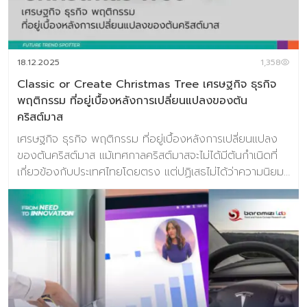
18.12.2025
1,358
Classic or Create Christmas Tree เศรษฐกิจ ธุรกิจ
พฤติกรรม ที่อยู่เบื้องหลังการเปลี่ยนแปลงของต้น
คริสต์มาส
เศรษฐกิจ ธุรกิจ พฤติกรรม ที่อยู่เบื้องหลังการเปลี่ยนแปลง
ของต้นคริสต์มาส แม้เทศกาลคริสต์มาสจะไม่ได้มีต้นกำเนิดที่
เกี่ยวข้องกับประเทศไทยโดยตรง แต่ปฏิเสธไม่ได้ว่าความนิยม
และอิทธิพลของเทศกาลได้แพร่กระจายไปแทบทุกมุมโลก
“บรรยากาศแห่งการเฉลิมฉลอง” กลายเป็นกลิ่นอายที่พบได้ทั้ง
ในเมืองใหญ่ ห้างสรรพสินค้า พื้นที่สาธารณะ ไปจนถึงพื้นที่
ส่วนตัวอย่างบ้านและคอนโด ในบริบทของการออกแบบและ
ตกแต่งที่อยู่อาศัย “ต้นคริสต์มาส” (หรือก็คือต้นส้น) ทำหน้าที่
เป็น “พระเอก” ของงานนี้มาอย่างยาวนาน เป็นสัญลักษณ์ที่
ทำให้ผู้คนรับรู้ถึงเทศกาลได้ทันที อย่างไรก็ตาม หากมองต้น
คริสต์มาสในฐานะ “องค์ประกอบการออกแบบ” มากกว่าของ