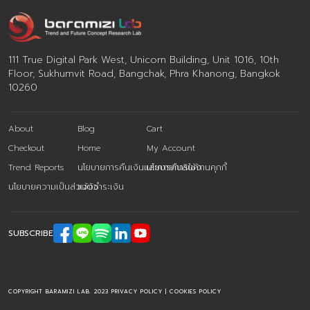
เกี่ยวข้องกับอาสาสมัคร 36 คนที่เกิดความรู้สึกขึ้นจริงๆจาก
การมองเห็นในโลกเสมือนซึ่งบ่งบอกถึงปฏิสัมพันธ์ทางประสาท
สัมผัสที่ซับซ้อน ของการรับรู้ทางประสาทสัมผัสและการเป็น
ตัวแทนของร่างกายภายใน การค้นพบนี้สามารถพัฒนาความ
111 True Digital Park West, Unicorn Building, Unit 1016, 10th
เข้าใจในด้านประสาทวิทยาศาสตร์และการแพทย์ โดยให้ข้อมูลเชิง
Floor, Sukhumvit Road, Bangchak, Phra Khanong, Bangkok
ลึกเกี่ยวกับการรับรู้ของมนุษย์และการประยุกต์ใช้ที่มีศักยภาพ
10260
ในการรักษาโรคทางระบบประสาท Credit :
https://neurosciencenews.com/vr-tactile-perception-
About
Blog
Cart
phantom-touch-25208/ —————————————–
เพราะธุรกิจยุคใหม่ต้องใช้ข้อมูลทำงาน ศูนย์วิจัยเทรนด์และ
Checkout
Home
My Account
คอนเซปต์แห่งอนาคต บารามีซี่ แล็บ Future Research I
Trend Reports
นโยบายการคืนเงินและการคืนสินค้า
นโยบายการใช้งานคุกกี้
Future Trend I Brand Monitoring ติดตามเรื่องราวอื่นๆ
นโยบายความเป็นส่วนตัว
แจ้งชำระเงิน
ได้ที่ช่องทาง Facebook : Baramizi L […]
SUBSCRIBE
COPYRIGHT BARAMIZI LAB. 2023
PRIVACY POLICY
|
COOKIES POLICY