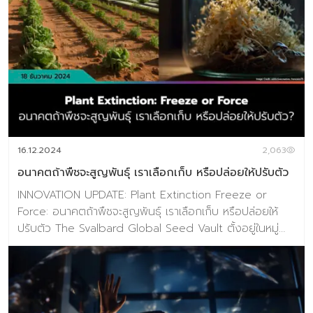
ระดับที่ลึกกว่าการแสดงออกทั่วไป เป็นสิ่งที่ฝังอยู่ในพฤติกรรม
ความรู้สึก หรือสภาพแวดล้อมที่ผู้ใช้อาศัยอยู่ แนวคิดนี้เชื่อม
โยงกับการออกแบบที่เน้นมนุษย์เป็นศูนย์กลาง (Human-
Centered Design) และแนวทาง Outcome-Driven
Innovation ของ Ulwick (2005) ซึ่งชี้ว่า ความเข้าใจใน “งาน
ที่ผู้ใช้อยากให้เสร็จ (Jobs to Be Done)” นั้นต้องลึกซึ้งกว่า
คำพูดหรือแบบสอบถามทั่วไป เพราะผู้ใช้จำนวนมากไม่สามารถ
บอกความต้องการที่แท้จริงของตนออกมาได้อย่างตรงไป
ตรงมา (Latent or Unarticulated Needs) ตัวอย่างของ
16.12.2024
2,063
Hidden Needs ได้แก่ ความรู้สึกไม่ […]
อนาคตถ้าพืชจะสูญพันธุ์ เราเลือกเก็บ หรือปล่อยให้ปรับตัว
INNOVATION UPDATE: Plant Extinction Freeze or
Force: อนาคตถ้าพืชจะสูญพันธุ์ เราเลือกเก็บ หรือปล่อยให้
ปรับตัว The Svalbard Global Seed Vault ตั้งอยู่ในหมู่
เกาะ Svalbard ของนอร์เวย์ ทำหน้าที่เก็บรักษาความหลาก
หลายทางชีวภาพของพืชพรรณทั่วโลก คลังรักษาเมล็ดพันธุ์
แห่งนี้เริ่มเปิดทำการเมื่อปี 2008 และมีการรับฝากเมล็ดพันธุ์
จากทั่วโลก โดยเฉพาะในปี2024 มีการฝากเมล็ดพันธุ์จำนวน
มากที่สุดในรอบ 16 ปี เมล็ดพันธุ์ทั้งหมดจะถูกเก็บรักษาในถุง