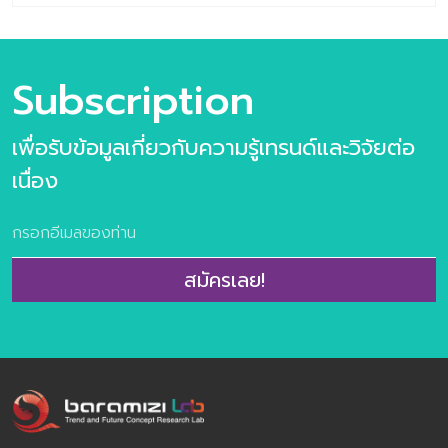
ข้อมูลเทรนด์ล่าสุดโดย Baramizi Lab เมื่อพวกเราจะต้องอยู่
กับสถานการณ์ #COVlD-19 ไปอีกซักระยะ อย่างน้อยก็ราวๆ
18 เดือน (ตามการคาดการณ์ของความสามารถในการสร้าง
วัคซีน) การใช้ชีวิตให้ได้ใกล้เคียงเดิมแต่….ระมัดระวังกว่าเดิม…
Subscription
ปลอดภัยกว่าเดิม จึงกลายเป็นความจำเป็นของชีวิตมนุษย์หลัง
จากนี้ พฤติกรรมที่เปลี่ยนไปที่คนหลายคนเรียกมันว่า “New
เพื่อรับข้อมูลเกี่ยวกับความรู้เทรนด์และวิจัยต่อ
Normal” นั้น มองในด้านหนึ่งเหมือน Tsunami ที่เข้ามากวาด
อะไรเดิมๆ ให้ธุรกิจเกิดอุปสรรค ขาดรายได้ ทำกิจการต่างๆ ไป
เนื่อง
ได้อย่างยากลำบาก หากแต่มองอีกด้านหนึ่งจะพบว่าโลกของ
เรากำลังเกิด “Demand” ใหม่ขึ้นจำนวนมาก โลกกำลัง
ต้องการอะไรก็ได้ที่มาเป็นตัวช่วยให้เราสามารถใช้ชีวิตได้เหมือน
เดิม ใกล้เคียงเดิม หรืออาจจะดีกว่าเดิมให้ได้มากที่สุด “8
สมัครเลย!
Innovation Trends in COVIDMOSPHERE” จะพาคุณไป
ถอดรหัสนวัตกรรมใหม่ที่โลกต้องการร่วมกัน โดยชุดข้อมูลนี้มี
วัตถุประสงค์สำคัญที่อยากให้ผู้อ่านได้ประโยชน์ร่วมกัน 4 ข้อ
คือ 1. เพื่อกระตุ้นและปลุกเร้าตลอดจนจุดประกายให้ผู้นำธุรกิจ
ทุกท่านเ […]