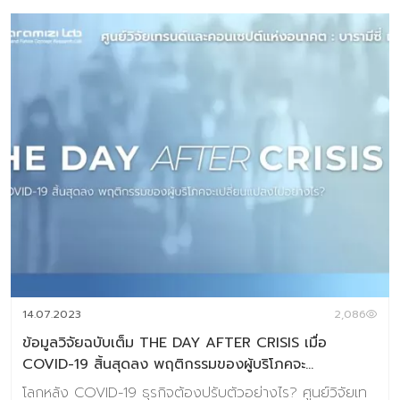
โลกอาหารยุคใหม่เพราะธุรกิจอาหารต้องใช้ “ข้อมูล” นำทาง
เข้าใจผู้บริโภคยุคใหม่ = คว้าโอกาสใหญ่ในตลาดอาหาร ในยุคที่
มนุษย์ “อยู่เพื่อกิน” มากกว่าที่เคยธุรกิจอาหารจึงต้องไม่หยุด
อยู่แค่ “อร่อย” แต่ต้องเข้าใจลึกถึง “พฤติกรรม–ความ
ต้องการ–ความคาดหวัง” ที่เปลี่ยนแปลงตลอดเวลา Digital
Tips Academy ร่วมกับ Baramizi Labได้จัดทำชุดข้อมูลอิน
ไซต์ผู้บริโภคยุคใหม่ในรูปแบบ eBook (ดาวน์โหลดอ่านได้ทันที)
ที่ออกแบบมาเพื่อตอบคำถามสำคัญของธุรกิจอาหารในวันนี้
และวันข้างหน้า: ผู้บริโภคไทยในแต่ละ Gen มีมุมมองต่ออาหาร
อย่างไร? พฤติกรรมการกินและซื้ออาหารเปลี่ยนไปแบบไหน?
อะไรคือ “นักกินสายพันธุ์ใหม่” ที่ธุรกิจอาหารควรรู้จัก? เนื้อหา
ภายในเล่ม 132 หน้า ครอบคลุม Introduction แนวคิด ทฤษฎี
และสมมติฐานงานวิจัย บทที่ 1 Respondents’ Profile กลุ่ม
ตัวอย่างงานวิจัย บทที่ 2 Food in Thais’ Life-Occasion
อาหารกับโอกาสในชีวิตประจำวันของคนไทย […]
14.07.2023
2,086
ข้อมูลวิจัยฉบับเต็ม THE DAY AFTER CRISIS เมื่อ
COVID-19 สิ้นสุดลง พฤติกรรมของผู้บริโภคจะ
เปลี่ยนแปลงไปอย่างไร? (Full Report Version)
โลกหลัง COVID-19 ธุรกิจต้องปรับตัวอย่างไร? ศูนย์วิจัยเท