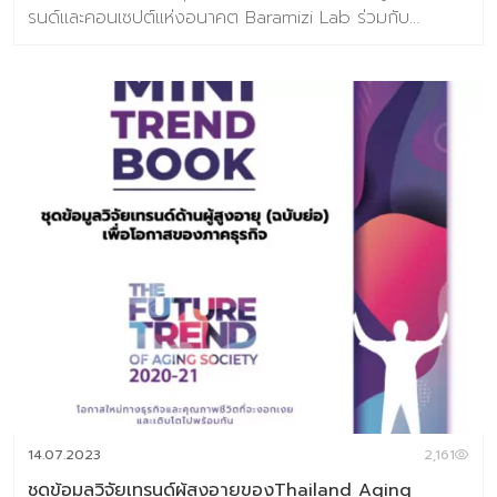
รนด์และคอนเซปต์แห่งอนาคต Baramizi Lab ร่วมกับ
รศ.ดร.ณัฐพล อัสสะรัตน์ ประธานหลักสูตร MBA Executive
คณะพาณิชยศาสตร์และการบัญชี จุฬาลงกรณ์มหาวิทยาลัย
จึงร่วมกันจัดทำงานวิจัยชุด “The Day After Crisis” ขึ้น
เพื่อถอดรหัสและคาดการณ์ความเปลี่ยนแปลงของผู้บริโภค
แห่งอนาคตที่จะส่งผลต่อการเฝ้าระวังและการเตรียมการรับมือ
ของภาคธุรกิจ โดยวิธีการวิจัยคือการเก็บแบบสอบถาม
ออนไลน์จากกลุ่มผู้บริโภคจำนวน 443 ตัวอย่าง (ช่วงเวลาการ
เก็บข้อมูล 23 เมษายน – 3 พฤษภาคม 2563)โดยชุดคำถามที่
ทีมวิจัยสร้างขึ้นนี้ตั้งอยู่พื้นฐานที่เราทราบเงื่อนไขดีว่า ช่วง
เวลาขณะนี้อาจจะยังเร็วเกินไปที่จะฟันธงความเปลี่ยนแปลงที่
เกิดขึ้นอย่างแน่นอนเนื่องจากผู้บริโภคเองก็อาจไม่สามารถมอง
เห็นอนาคตที่ชัดเจนได้ แต่อย่างไรก็ตาม พวกเราทุกคนในช่วง
เวลาที่ทำแบบสอบถามนั้นล้วนแล้วแต่ได้เผชิญสภาวะวิกฤตที่เรา
ถูกบีบให้ต้องรับมือกับมันมาเป็นระยะเวลากว่า 2 เดือนแล้ว เรา
ตั้งสมมติฐานว่าเป็นช่วงเวลาที่นานพอที่เราจะเรียนรู้ผลกระทบ
และซึมซับและวัดผลพฤติกรรมใหม่ที่เข้ามาในชีวิตเรา และพอจะ
14.07.2023
2,161
เลือก […]
ชุดข้อมูลวิจัยเทรนด์ผู้สูงอายุของThailand Aging