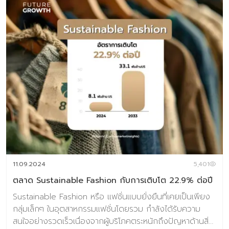
แต่ยังเปิดโอกาสใหม่ๆ ในการสร้างแบรนด์สำหรับธุรกิจสินค้า
เกษตรและสินค้าแปรรูปจากเนื้อหมูอีกด้วย 1. ผู้บริโภคทานเพื่อ
สุขภาพที่ดีทั้งกายและใจ ผู้บริโภคในปัจจุบันให้ความสำคัญกับ
สุขภาพมากขึ้น อุตสาหกรรมเนื้อหมูจึงต้องพัฒนาผลิตภัณฑ์ที่
มีคุณค่าทางอาหารสูง เช่น เนื้อหมูที่มีโปรตีนสูง ไขมันต่ำ และมี
สารอาหารอย่างโอเมกา 3 ตัวอย่างเช่น ไส้กรอกโอเมกา 3
จาก Wampler’s farm ที่ช่วยเพิ่มคุณค่าด้วยกรดไขมันโอเม
กา 3 ของ DHA และ EPA ซึ่งสนับสนุนการพัฒนาของหัวใจ
และสมอง หรือแพลตฟอร์ม Hakko Hub ที่สนับสนุนการหมัก
เนื้อสัตว์ ทำให้เนื้อสัตว์ย่อยง่ายขึ้น และเพิ่มความเข้มข้นของ
วิตามินและแร่ธาตุ เช่น วิตามินบี และธาตุเหล็ก 2. ผู้บริโภคทาน
เพื่อรับประสบการณ์แปลกใหม่ รสชาติและรูปลักษณ์ที่แปลกใหม่
กำลังเป็นที่ต้องการของผู้บริโภค วงการอาหารจึงพัฒนา
สินค้าและประสบการณ์ให้ครอบคลุมชีวิตประจำวันมากขึ้น เช่น
11.09.2024
5,401
ก […]
ตลาด Sustainable Fashion กับการเติบโต 22.9% ต่อปี
Sustainable Fashion หรือ แฟชั่นแบบยั่งยืนที่เคยเป็นเพียง
กลุ่มเล็กๆ ในอุตสาหกรรมแฟชั่นโดยรวม กำลังได้รับความ
สนใจอย่างรวดเร็วเนื่องจากผู้บริโภคตระหนักถึงปัญหาด้านสิ่ง