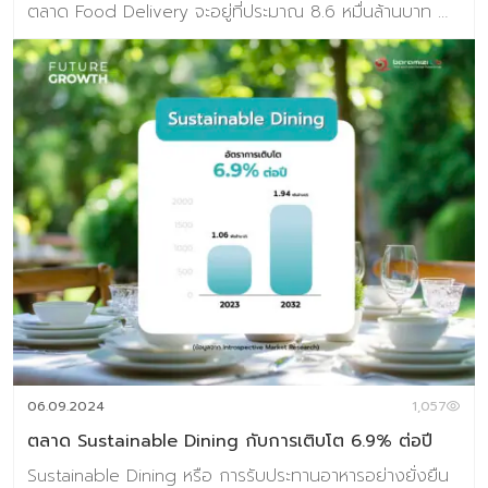
ตลาด Food Delivery จะอยู่ที่ประมาณ 8.6 หมื่นล้านบาท
หรือหดตัว 1.0% จากปี 2566 แม้ว่าค่าใช้จ่ายในการสั่งอาหาร
เฉลี่ยต่อครั้งน่าจะปรับตัวเพิ่มขึ้น (Price per Order)
ประมาณ 2.8% จากค่าเฉลี่ยในปี 2566 หรือ มีราคาเฉลี่ย
ประมาณ 185 บาทต่อครั้งของการสั่ง ซึ่งจะมีผลตามมาต่อทั้ง
จำนวนครั้งและปริมาณการสั่งให้ลดลง ปัจจุบัน ตลาด Food
Delivery ในหลายประเทศกำลังเผชิญกับแนวโน้มขาลงไม่ต่าง
จากประเทศไทย แม้ว่าจะมีการเติบโตอย่างรวดเร็วในช่วงการ
แพร่ระบาดของ COVID-19 เช่น สหรัฐอเมริกาและสหราช
อาณาจักรเห็นการเติบโตชะลอตัวเนื่องจากการแข่งขันที่รุนแรง
และต้นทุนการดำเนินงานที่สูงขึ้น ส่งผลให้บริการต้องปรับราคา
ให้สูงขึ้นเพื่อรักษากำไร ขณะที่ในญี่ปุ่น การเพิ่มขึ้นของต้นทุน
การจัดส่งและการแข่งขันจากผู้เล่นหลายราย ทำให้บริษัทฟู้ดเดลิ
เวอรี่ต้องปรับกลยุทธ์เพื่อรักษาส่วนแบ่งตลาดและกำไร การ
เติบโตของตลาด Food Delivery ทั่วโลก รายได้ในตลาด
บริการจัดส่งอาหารออนไลน์คาดว่าจะสูงถึง 1.22 ล้านล้าน
06.09.2024
1,057
ดอลลาร์สหรัฐในปี 2567 แล […]
ตลาด Sustainable Dining กับการเติบโต 6.9% ต่อปี
Sustainable Dining หรือ การรับประทานอาหารอย่างยั่งยืน