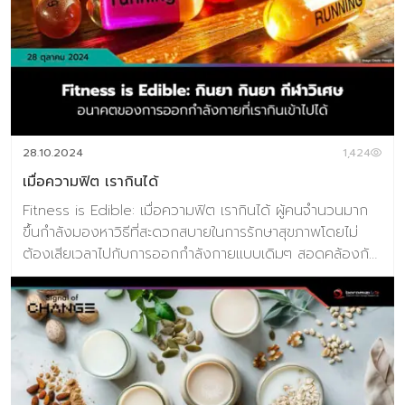
การผสมผสานระหว่างเทคโนโลยี การอนุรักษ์ และความคาด
หวังของผู้เข้าชมที่พัฒนาไป สวนสัตว์ยุคใหม่จะเน้นด้านการ
ศึกษา การอนุรักษ์สัตว์ป่า และประสบการณ์เชิงโต้ตอบมากกว่า
การจัดแสดงแบบดั้งเดิม ซึ่งมีแนวโน้มสำคัญที่คาดว่าจะเกิดขึ้น
ในปี 2025 ดังนี้: 1. ประสบการณ์ดิจิทัลเสมือนจริง
(Immersive Digital Experiences) สวนสัตว์นำเทคโนโลยี
AR และ VR เข้ามาใช้เพื่อสร้างประสบการณ์ที่น่าดื่มด่ำมากขึ้น
28.10.2024
1,424
ให้ผู้เข้าชมได้พบปะกับสัตว์ท […]
เมื่อความฟิต เรากินได้
Fitness is Edible: เมื่อความฟิต เรากินได้ ผู้คนจำนวนมาก
ขึ้นกำลังมองหาวิธีที่สะดวกสบายในการรักษาสุขภาพโดยไม่
ต้องเสียเวลาไปกับการออกกำลังกายแบบเดิมๆ สอดคล้องกับ
กระแสสำคัญในอุตสาหกรรมการดูแลสุขภาพ ศูนย์วิจัยเทรนด์
และคอนเซปต์แห่งอนาคตบารามีซี่ แล็บ ได้ศึกษาหาข้อมูลพบว่า
ตลาดการดูแลสุขภาพทั่วโลกซึ่งปัจจุบันมีมูลค่ามากกว่า 1.8
ล้านล้านดอลลาร์ที่กำลังเติบโตอย่างรวดเร็ว เนื่องจากผู้คน
จำนวนมากขึ้นแสวงหาผลิตภัณฑ์ และบริการที่ช่วยให้การดูแล
สุขภาพเป็นเรื่องง่าย และเข้าถึงได้มากขึ้น การจัดการน้ำหนัก