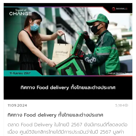
แวดล้อมและจริยธรรมมากขึ้น ในปี 2024 ตลาดแฟชั่นยั่งยืน
ระดับโลกมีมูลค่า 8.1 พันล้านเหรียญสหรัฐในปี 2024 และคาด
ว่าจะเติบโตถึง 33.1 พันล้านเหรียญสหรัฐภายในปี 2033 ด้วย
อัตรา CAGR 22.9% ในช่วงคาดการณ์ปี 2024 – 2033
แม้ว่าจะเป็นเพียงส่วนเล็ก ๆ ของอุตสาหกรรมขนาดใหญ่ แต่
ผลกระทบของแฟชั่นยั่งยืนกำลังเติบโตขึ้นเรื่อย ๆ เนื่องจาก
แบรนด์และผู้ค้าปลีกรายใหญ่ต่างนำแนวทางการปฏิบัติที่ยั่งยืน
เข้ามาใช้ในธุรกิจของตน การเพิ่มขึ้นของแบรนด์แฟชั่นยั่งยืน
ร่วมกับการนำโครงการริเริ่มสีเขียวมาใช้โดยบริษัทที่จัดตั้งขึ้น
แล้ว กำลังผลักดันตลาดให้ก้าวไปข้างหน้า พร้อมแรงหนุนจาก
ความต้องการผลิตภัณฑ์ที่เป็นมิตรต่อสิ่งแวดล้อมที่เพิ่มขึ้น
อย่างมาก โดยเฉพาะในกลุ่มผู้บริโภครุ่นใหม่ที่ให้ความสำคัญกับ
ความรับผิดชอบต่อสิ่งแวดล้อมและสังคม อุตสาหกรรมแฟชั่น
ยั่งยืนมีโอกาสอีกมากมาย เช่น ความต้องการที่เพิ่มขึ้นของผู้
บริโภคที่ต้องการความโปร่งใสในกระบวนการผลิตและการจัด
11.09.2024
5,184
หาวั […]
ทิศทาง Food delivery ทั้งไทยและต่างประเทศ
ตลาด Food Delivery ในไทยปี 2567 ยังมีเทรนด์ที่ลดลงต่อ
เนื่อง ศูนย์วิจัยกสิกรไทยได้มีการประเมินว่าในปี 2567 มูลค่า