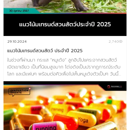
“การหลอกลวง” มีการคาดการณ์ว่า โดนัลด์ ทรัมป์ จะพา
สหรัฐฯ ถอนตัวออกจาก “ข้อตกลงปารีส” (Paris
Agreement) ซึ่งเป็นสนธิสัญญาระหว่างประเทศที่มีผลผูกพัน
ทางกฎหมายเกี่ยวกับการเปลี่ยนแปลงสภาพภูมิอากาศ ซึ่ง
ทรัมป์เองเคยออกจากข้อตกลงปารีสในการดำรงตำแหน่ง
ประธานาธิบดีสมัยแรก ข้อตกลงปารีสจัดทำขึ้นเมื่อปี 2015 มี
29.10.2024
2,740
เป้าหมายเพื่อควบคุมการเพิ่มขึ้นของอุณหภูมิเฉลี่ยของโลกให้
แนวโน้มเทรนด์สวนสัตว์ ประจำปี 2025
ต่ำ […]
ในช่วงที่ผ่านมา กระแส “หมูเด้ง” ลูกฮิปโปแคระจากสวนสัตว์
เปิดเขาเขียว เป็นที่นิยมสูงมาก โด่งดังเป็นปรากฏการณ์ระดับ
โลก และมีแฟนๆ พร้อมต่อคิวเพื่อไปเห็นหมูเด้งตัวเป็นๆ วันนี้ผู้
เขียนจะมาชวนผู้อ่านทุกท่านไปพบกับเทรนด์ของการออกแบบ
สวนสัตว์ในปี 2025 ว่าจะมีแนวโน้มเป็นอย่างไรในอนาคต เมื่อ
เรามองตลาดสวนสัตว์ในภาพรวมระดับโลก ตลาดซึ่งรวม
ธุรกิจพิพิธภัณฑ์ แหล่งประวัติศาสตร์ สวนสัตว์ และสวน
สาธารณะ รวมกันแล้วประมาณการมีมูลค่า 24.93 พันล้านดอล
ล่าสหรัฐ ในปี 2024 และคาดการณ์ว่าในปี 2029 จะมีมูลค่า
52.06 พันล้านดอลล่าสหรัฐ ด้วยอัตราการเติบโตทบต้นอยู่ที่
15.88% แนวโน้มของสวนสัตว์ในปี 2025 คาดว่าจะสะท้อนถึง