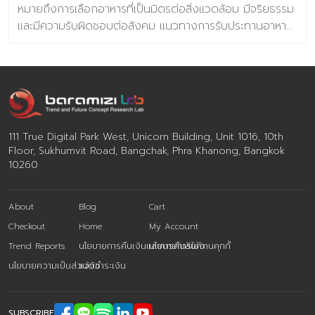
หมายถึงการเลือกอาหารที่เป็นมิตรต่อสิ่งแวดล้อม มีจริยธรรม
และมีความรับผิดชอบต่อสังคม แนวทางการรับประทานอาหาร
นี้เน้นที่การบริโภคอาหารที่ผลิตและเตรียมในลักษณะที่ลดผลกระ
ทบต่อสิ่งแวดล้อม สนับสนุนเศรษฐกิจในท้องถิ่น การรับ
ประทานอาหารอย่างยั่งยืนอาจเกี่ยวข้องกับแนวทางปฏิบัติ
ต่างๆ เช่น การเลือกส่วนผสมจากแหล่งท้องถิ่นและออร์แกนิก
การลดขยะอาหาร การเลือกอาหารจากพืชและการสนับสนุนร้าน
อาหารและธุรกิจที่ยึดมั่นในแนวทางปฏิบัติที่ยั่งยืน เป้าหมาย
111 True Digital Park West, Unicorn Building, Unit 1016, 10th
หลักคือการสร้างระบบอาหารที่สามารถรักษาคนรุ่นต่อไปได้โดย
Floor, Sukhumvit Road, Bangchak, Phra Khanong, Bangkok
ไม่ทำให้ทรัพยากรธรรมชาติหมดสิ้นหรือก่อให้เกิดอันตรายต่อ
10260
ระบบนิเวศ โดยมูลค่าตลาดอาหารที่ยั่งยืนมีมูลค่า 1,066.2
ล้านเหรียญสหรัฐในปี 2023 และคาดว่าจะถึง 1,945.38 ล้าน
About
Blog
Cart
เหรียญสหรัฐภายในปี 2032 โดยเติบโตที่อัตรา CAGR 6.91%
ตั้งแต่ปี 2024-2032 แนวโน้มเหล่านี้สะท้อนถึงการเคลื่อนไหว
Checkout
Home
My Account
ที่กว้างขึ้นสู่ความยั่งยืนในอุตสาหกรรมอาหาร ซึ่งขับเคลื่อน
Trend Reports
นโยบายการคืนเงินและการคืนสินค้า
นโยบายการใช้งานคุกกี้
โดยความต้องการของผู้บริโภคและความจำเป็นในการแก้ไข
นโยบายความเป็นส่วนตัว
แจ้งชำระเงิน
ปัญหาสิ่งแวดล้อม เมื่อการรับประทานอาหารที่ยั่งยืนกลาย
เป็นกระแสหลักมากขึ้น จึงมีศัก […]
SUBSCRIBE