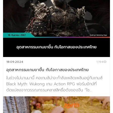
ในช่วงไม่กี่วันในหนึ่งปี เรายังมีไลฟ์สไตล์การงดบริโภคเนื้อสัตว์
ที่กินประจำตลอดทั้งปี โดยมีหลากหลายชื่อเรียก ไม่ว่าจะเป็น
กินเจ (ที่กินได้หลายแบบ) กินมังสวิรัติ กินแบบวีแกน เหล่านี้มี
ข้อบังคับการกินที่แตกต่างกันไป ข้อมูลจากชุดข้อมูลวิจัยเท
รนด์ Future Food Business Trends 2025 โดยศูนย์วิจัย
เทรนด์และคอนเซ็ปต์แห่งอนาคต บารามีซี่ แล็บ มีข้อมูลว่า มี
คนไทยไม่กินเนื้อสัตว์ 7.8% ของประชากรทั้งหมด จากข้อมูล
ตลาดดังกล่าวทำให้มองเห็นโอกาสของธุรกิจโปรตีนทางเลือก
(Alternative Protein) คือการกินโปรตีนทางเลือกเข้ามาแทน
โปรตีนแบบดั้งเดิมที่ผลิตจากระบบปศุสัตว์ ซึ่งอาจประกอบไป
ด้วยโปรตีนจากพืช เช่น ถั่ว […]
18.09.2024
1,194
อุตสาหกรรมเกมขาขึ้น กับโอกาสของประเทศไทย
ในช่วงไม่นานมานี้ คอเกมส์น่าจะกำลังเพลิดเพลินอยู่กับเกมส์
Black Myth: Wukong เกม Action RPG ฟอร์มยักษ์ที่
ดัดแปลงจากวรรณกรรมคลาสสิคชื่อดังของจีน “ไซ
อิ๋ว” (Journey to the West) ล่าสุด ทา Stream DBได้ระบุ
ว่า Black Myth: Wukong กวาดยอดผู้เล่นได้กว่า 1 ล้านคน
หลังเปิดให้เล่นภายในระยะเวลาเพียง 30 กว่านาที ถือว่าได้รับ