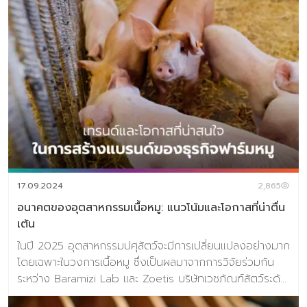
ความนิยมสูง ตอกย้ำกระแสและความน่าสนใจของเกมนี้ได้เป็น
อย่างดี ตลาดเกมส์ทั่วโลกกำลังเติบโต 2.1% จากช่วงเวลา
เดียวกันในปีที่แล้ว ตลาดเกมส์จะสร้างรายได้ 187.7 พันล้าน $
ในปี 2024 โดยเกมส์คอมพิวเตอร์มีมูลค่า 43.2 พันล้าน $ มี
สัดส่วนที่ 23% เกมส์จากเครื่องเล่นเกมส์ (Console) 51.98
พันล้าน $ ด้วยสัดส่วน 28% ในขณะที่เกมส์มือถือขนาด
92.6 พันล้าน $ กินส่วนแบ่ง 49% อีกหนึ่งสัญญาณที่เป็น
ตัวชี้วัดการเติบโตของอุตสาหกรรมเกม คือ ‘โพนี่ หม่า’ ซีอีโอ
‘เทนเซ็นต์’ คืนบัลลังก์ ‘มหาเศรษฐีอันดับหนึ่ง’ ของจีนอีกครั้ง!
ด้วยทรัพย์สินสุทธิสูงถึง 44,000 ล้านดอลลาร์ (มั่งคั่ง 1.4
ล้านล้านบาท) แซงหน้า “จงซานซาน” เจ้าของแบรนด์น้ำแร่
หนงฟู่ (Nongfu Spring) ที่หล่นไปอยู่ดันดับ 2 ซึ่งปัจจัยหนึ่ง
17.09.2024
2,865
คือ […]
อนาคตของอุตสาหกรรมเนื้อหมู: แนวโน้มและโอกาสที่น่าตื่น
เต้น
ในปี 2025 อุตสาหกรรมปศุสัตว์จะมีการเปลี่ยนแปลงอย่างมาก
โดยเฉพาะในวงการเนื้อหมู ซึ่งเป็นผลมาจากการวิจัยร่วมกัน
ระหว่าง Baramizi Lab และ Zoetis บริษัทเวชภัณฑ์สัตว์ระดับ
โลก การวิจัยนี้ไม่เพียงแต่จะช่วยให้อุตสาหกรรมอาหารเติบโต