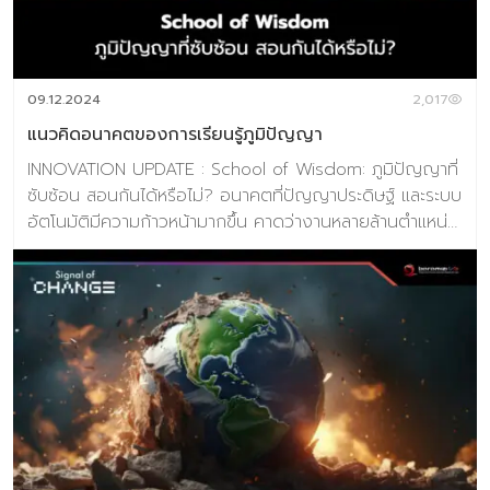
09.12.2024
2,017
แนวคิดอนาคตของการเรียนรู้ภูมิปัญญา
INNOVATION UPDATE : School of Wisdom: ภูมิปัญญาที่
ซับซ้อน สอนกันได้หรือไม่? อนาคตที่ปัญญาประดิษฐ์ และระบบ
อัตโนมัติมีความก้าวหน้ามากขึ้น คาดว่างานหลายล้านตำแหน่ง
โดยเฉพาะงานด้านการบริหาร จะหายไปภายในปี 2027 ภาระ
งานที่ใช้การทำซ้ำหรือใช้ข้อมูล จะถูกทดแทนด้วยเทคโนโลยีที่มี
ประสิทธิภาพ แล้วสิ่งใดคืออาวุธของมนุษย์ในการต่อสู้กับตลาด
เเรงงานที่มีคู่แข่งหน้าใหม่เหล่านี้ สิ่งนั่นคือ ภูมิปัญญา
(Wisdom) ซึ่งแตกต่างจากความรู้ (Knowledge) หรือสติ
ปัญญา (Intelligence) ภูมิปัญญาเกี่ยวข้องกับการตัดสินใจ
ทางจริยธรรม ความเห็นอกเห็นใจ และการตัดสินใจที่ซับซ้อน
ซึ่งเป็นทักษะที่ปัญญาประดิษฐ์เลียนแบบได้ยาก (หรืออาจได้ใน
อนาคตอันใกล้) เพื่อตอบสนองต่อความต้องการนี้ แนวคิด
ของ “โรงเรียนแห่งภูมิปัญญา” จึงเกิดขึ้น การศึกษาที่เน้น