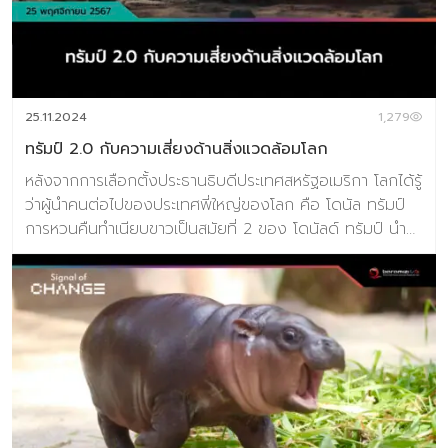
ภูมิปัญญาจะปลูกฝังการใช้เหตุผลทางจริยธรรม ความตระหนัก
ทางวัฒนธรรม และสติปัญญาทางอารมณ์ เพื่อเตรียม
นักเรียนให้เผชิญกับความท้าทายในโลกแห่งความเป็นจริงด้วย
ความเข้าใจ และความยืดหยุ่น การนำเครื่องมือดิจิทัล เช่น การ
จำลองด้วย AI, VR มาใช้ ซึ่งจะทำให้ผู้เรียนได้ประสบการณ์
25.11.2024
1,279
เสมือนจริงในสถานการณ […]
ทรัมป์ 2.0 กับความเสี่ยงด้านสิ่งแวดล้อมโลก
หลังจากการเลือกตั้งประธานธิบดีประเทศสหรัฐอเมริกา โลกได้รู้
ว่าผู้นำคนต่อไปของประเทศพี่ใหญ่ของโลก คือ โดนัล ทรัมป์
การหวนคืนทำเนียบขาวเป็นสมัยที่ 2 ของ โดนัลด์ ทรัมป์ นำมา
ซึ่งการเปลี่ยนแปลงด้านนโยบายของประเทศสหรัฐอเมริกาใน
หลายด้าน ทั้ง เศรษฐกิจ สังคม และสิ่งแวดล้อม แน่นอน
ว่าการขยับตัวของประเทศมหาอำนาจอันดับหนึ่งของโลกย่อม
สะเทือนไปทั้งโลก วันนี้เราจะมารีวิวหนึ่งในการเปลี่ยนแปลง
สำคัญคือด้านสิ่งแวดล้่อม วิกฤตสภาพภูมิอากาศและนโยบาย
ทางด้านเศรษฐกิจสีเขียวของสหรัฐอเมริกา เป็นหนึ่งในประเด็น
ที่อาจได้เห็นความเปลี่ยนแปลงทางนโยบายจากการเป็น
ประธานาธิบดีอีกสมัยของทรัมป์ ว่าที่ประธานาธิบดีสหรัฐฯ ผู้นี้
เคยบอกว่าความพยายามในการส่งเสริมพลังงานสีเขียวเป็น