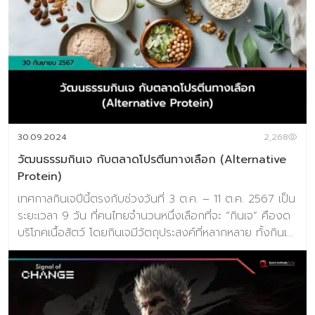
เป็นพื้นที่สำคัญในภาคส่วนนี้ โดยเฉพาะอย่างยิ่งเมื่อมีการคาด
การณ์ว่าประชากรมากกว่าครึ่งหนึ่งของโลกอาจมีน้ำหนักเกิน
ภายในปี 2035 ส่งผลให้ยาลดน้ำหนัก และอาหารเสริมได้รับ
ความสนใจเพิ่มมากขึ้น อนาคตเริ่มชัดเจนขึ้นเมื่อนัก
วิทยาศาสตร์จาก Aarhus University ในประเทศเดนมาร์ก ได้
พัฒนาตัวยาที่จำลองการเผาผลาญเทียบเท่าการวิ่งระยะ 10
กิโลเมตรได้ หรือจะเรียกว่า “ยาออกกำลังกาย” ภายในบรรจุ
โมเลกุลที่เรียกว่า ‘LaKe’ ซึ่งเป็นการผสมผสานระหว่างแลคเตต
(Lactates) และคีโตน (Ketones) ที่เกิดขึ้นระหว่างการออก
30.09.2024
2,268
กำลังกา […]
วัฒนธรรมกินเจ กับตลาดโปรตีนทางเลือก (Alternative
Protein)
เทศกาลกินเจปีนี้ตรงกับช่วงวันที่ 3 ต.ค. – 11 ต.ค. 2567 เป็น
ระยะเวลา 9 วัน ที่คนไทยจำนวนหนึ่งเลือกที่จะ “กินเจ” คืองด
บริโภคเนื้อสัตว์ โดยกินเจมีวัตถุประสงค์ที่หลากหลาย ทั้งกินเจ
เพื่อสุขภาพที่ดีขึ้น, กินเจเพื่อทำบุญ และกินเจเพื่อละเว้นกรรม
(ที่เกิดจากการฆ่าสัตว์ตัดชีวิต) โดยประมาณการ เม็ดเงินค่าใช้
จ่ายของคนกรุงเทพฯ ช่วงเทศกาลกินเจน่าจะมีมูลค่าหลายพัน
ล้านบาท อย่างไรก็ตาม นอกจากเทศกาลกินเจที่เกิดขึ้นแล้วจบ