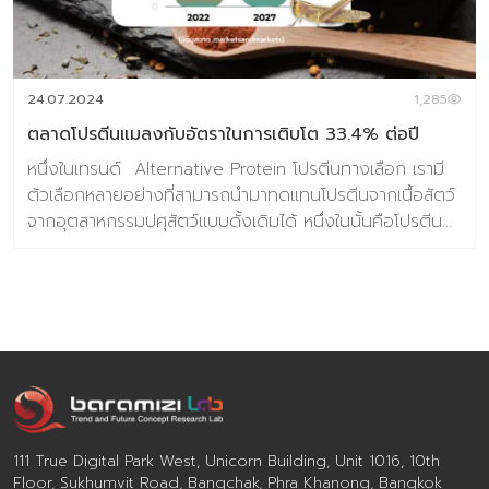
24.07.2024
1,285
ตลาดโปรตีนแมลงกับอัตราในการเติบโต 33.4% ต่อปี
หนึ่งในเทรนด์ Alternative Protein โปรตีนทางเลือก เรามี
ตัวเลือกหลายอย่างที่สามารถนำมาทดแทนโปรตีนจากเนื้อสัตว์
จากอุตสาหกรรมปศุสัตว์แบบดั้งเดิมได้ หนึ่งในนั้นคือโปรตีน
จากแมลง ซึ่งมีมูลค่าตลาดถึง 800 ล้าน USD ในปี 2022
และคาดการณ์ว่าจะมีอัตราการเติบโตที่ 33.4% แบบทบต้น และ
จะส่งให้ตลาดโปรตีนแมลงเติบโตจนมีมูลค่าสูงถึง 3,300 ล้าน
USD ในปี 2027 นี่จะเป็นหนึ่งในโอกาสที่จะมาช่วยเรื่องความ
มั่นคงทางอาหารในสภาวะที่มีความไม่แน่นอนของสภาพอากาศ
เกิดขึ้นตลอดเวลา แมลงอุดมไปด้วยสารอาหารที่เป็นประโยชน์
ได้แก่ กรด Amino acids วิตามิน และแร่ธาตุต่างๆ และอีก
หนึ่งในเหตุผลที่เป็นข้อโดดเด่นของโปรตีนแมลงคือตลอด
กระบวนการผลิตปล่อยก๊าซเรือนกระจกน้อยกว่าอุตสาหกรรม
111 True Digital Park West, Unicorn Building, Unit 1016, 10th
ปศุสัตว์แบบดั้งเดิมมาก โปรตีนแมลงสามารถนำไปพัฒนาเป็น
Floor, Sukhumvit Road, Bangchak, Phra Khanong, Bangkok