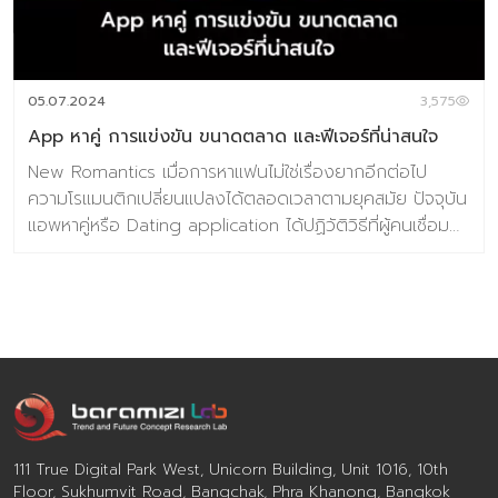
05.07.2024
3,575
App หาคู่ การแข่งขัน ขนาดตลาด และฟีเจอร์ที่น่าสนใจ
New Romantics เมื่อการหาแฟนไม่ใช่เรื่องยากอีกต่อไป
ความโรแมนติกเปลี่ยนแปลงได้ตลอดเวลาตามยุคสมัย ปัจจุบัน
แอพหาคู่หรือ Dating application ได้ปฏิวัติวิธีที่ผู้คนเชื่อม
ต่อกัน ก่อให้เกิดการก้าวข้ามขอบเขตทางภูมิศาสตร์และ
อุปสรรคทางวัฒนธรรม ตั้งแต่การปัดไปทางขวาไปจนถึงกา
รออกเดตเสมือนจริง แอพเหล่านี้ไม่เพียงแต่เปลี่ยนโฉมวิธีที่
แต่ละบุคคลพบปะกับผู้ที่อาจเป็นคู่ชีวิตเท่านั้น แต่ยังเปลี่ยนการ
รับรู้ของสังคมเกี่ยวกับการหาคู่ออนไลน์อีกด้วย ในขณะที่
เทคโนโลยีก้าวหน้าอย่างต่อเนื่องและการเชื่อมต่อทั่วโลกเติบโต
ขึ้น บทบาทของแอพหาคู่ในการอำนวยความสะดวกในความ
สัมพันธ์ที่มีความหมายและการเชื่อมต่อส่วนบุคคลจึงมีความ
สำคัญมากกว่าที่เคย ตลาดรวมคนโสดที่เติบโตอย่างต่อเนื่อง
111 True Digital Park West, Unicorn Building, Unit 1016, 10th
การวิเคราะห์ตลาดแอพหาคู่ทั่วโลกเผยให้เห็นพฤติกรรมผู้บริโภค
Floor, Sukhumvit Road, Bangchak, Phra Khanong, Bangkok