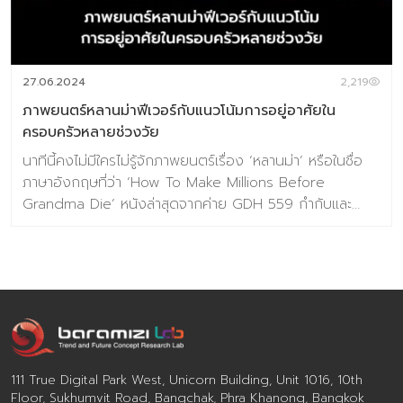
27.06.2024
2,219
ภาพยนตร์หลานม่าฟีเวอร์กับแนวโน้มการอยู่อาศัยใน
ครอบครัวหลายช่วงวัย
นาทีนี้คงไม่มีใครไม่รู้จักภาพยนตร์เรื่อง ‘หลานม่า’ หรือในชื่อ
ภาษาอังกฤษที่ว่า ‘How To Make Millions Before
Grandma Die’ หนังล่าสุดจากค่าย GDH 559 กำกับและ
เขียนบทโดย พัฒน์ บุญนิธิพัฒน์ นำแสดงโดย พุฒิพงศ์ อัศ
รัตนกุล และอุษา ตะเข็บคุ้ม ภาพยนตร์เรื่องหลานม่าเข้าฉาย
เพียง 14 วันแรกก็ทำรายได้ไปทั่วประเทศถึง 250 ล้านบาท ต่อ
มาสร้างสถิติเป็นภาพยนตร์ไทยที่ทำรายได้สูงสุดตลอดกาล
อันดับที่ 11 โดยภาพยนตร์เรื่องนี้ทำลายสถิติบ็อกซ์ออฟฟิศทั่ว
เอเชียตะวันออกเฉียงใต้ ปัจจุบันภาพยนตร์หลานม่ากวาดราย
ได้ในแต่ละประเทศในเอเชียไปได้อย่างท่วมท้น ประกอบไปด้วย
ประเทศไทย 337 ล้านบาท, มาเลเซีย 116 ล้านบาท, อินโดนีเซีย
111 True Digital Park West, Unicorn Building, Unit 1016, 10th
412 ล้านบาท, สิงคโปร์ 91 ล้านบาท, ฟิลิปปินส์ 42 ล้านบาท,
Floor, Sukhumvit Road, Bangchak, Phra Khanong, Bangkok