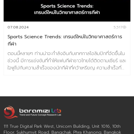
07.08.2024
5,517
Sports Science Trends: เทรนด์ใหม่ในวิทยาศาสตร์การ
กีฬา
ตอนนี้หลายๆ ท่านน่าจะกำลังอินกับเทศกาลโอลิมปิกที่จัดขึ้นใน
ช่วงนี้ มีการแข่งขันที่ทำให้แฟนกีฬาชาวไทยได้ติดตามเชียร์ และ
ใจฟูไปกับความสำเร็จของนักกีฬ่าที่คว้าเหรียญ ความสำเร็จที่
เกิดขึ้นมีเบื้องหลังมากมายที่เรามองไม่เห็น นักกีฬาต้องฟิต
ซ้อมร่างกายอย่างหนัก ในด้านจิตใจก็ต้องมีจิตแพทย์ผู้
เชี่ยวชาญมาทำให้นักกีฬาใจแกร่งขึ้น และยังมีทีมงานที่
เชี่ยวชาญในด้านต่างๆ เพื่อร่วมกันผลักดันให้นักกีฬาไปถึงฝั่ง
ฝัน วันนี้ศูนย์วิจัยเทรนด์และคอนเซ็ปต์แห่งอนาคต บารามีซี่
แล็บ เราอยากมาชวนคุยถึงเรื่องหนึ่งที่เป็นอีกหนึ่งเบื้องหลังค
วามสำเร็จของนักกีฬา นั่นคือเรื่องวิทยาศาสตร์การกีฬา ที่ไม่
เคยหยุดพัฒนา ด้วยการวิจัยและเทคโนโลยีใหม่ๆ ที่เข้ามาช่วย
111 True Digital Park West, Unicorn Building, Unit 1016, 10th
เสริมสร้างความรู้และประสิทธิภาพในการออกกำลังกายและการ
Floor, Sukhumvit Road, Bangchak, Phra Khanong, Bangkok