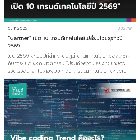
03.11.2025
3,327
“Gartner” เปิด 10 เทรนด์เทคโนโลยีเปลี่ยนโฉมธุรกิจปี
2569
ในปี 2569 จะเป็นปีที่สำคัญต่อผู้นำด้านเทคโนโลยีที่ต้องเผชิญ
กับการหยุดชะงัก นวัตกรรม ไปจนถึงความเสี่ยงที่ขยายตัว
รวดเร็วอย่างที่ไม่เคยพบมาก่อน เทรนด์เทคโนโลยีทั้งหมดในปี
หน้าจะเชื่อมโยงกับโลกที่ขับเคลื่อนด้วย AI (AI-driven world)
และเชื่อมต่อกัน ตลอดเวลา ซึ่งองค์กรธุรกิจต้องขับเคลื่อน
นวัตกรรมอย่างมีความรับผิดชอบ ดำเนินงานด้วยความเป็น
เลิศ และสร้างความไว้วางใจทางดิจิทัลไปพร้อมกัน ผู้นำองค์กร
ต้องเผชิญกับ การหยุดชะงัก (Disruption) นวัตกรรม และ
ความเสี่ยงที่ขยายตัวรวดเร็ว 10 เทรนด์เทคโนโลยีสำคัญแห่งปี
2569 1. AI Supercomputing Platforms AI
Supercomputing Platforms (แพลตฟอร์ม AI ซูเปอร์คอม
พิวติ้ง) เป็นการรวมพลังของ CPU, GPU, ชิป AI ASICs และ