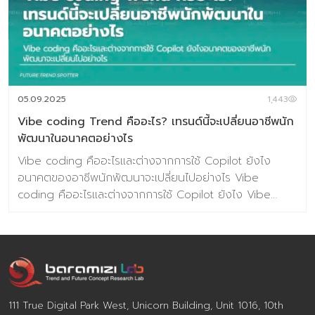
การประมวลผลแบบนิวโรมอร์ฟิก (จำลองสมองมนุษย์) ช่วยให้
องค์กรจัดการงานที่ซับซ้อนมหาศาล ปลดล็อกประสิทธิภาพและ
นวัตกรรม ต้องอาศัย Orchestration Software เพื่อจัดการ
เวิร์กโฟลว์ที่ซับซ้อนโดยอัตโนมัติ คาดการณ์ว่าภายในปี 2571
องค์กรชั้นนำ 40% จะใช้สถาปัตยกรรม Hybrid Computing
(เพิ่มจาก 8% ในปัจจุบัน) ตัวอย่างการใช้งาน: คิดค้นยาใหม่ใน
05.09.2025
1,443
ไม่กี่สัปดาห์ (แทนที่จะใช้เวลาหลายป […]
Vibe coding Trend คืออะไร? เทรนด์นี้จะเปลี่ยนอาชีพนัก
พัฒนาในอนาคตอย่างไร
Vibe coding คืออะไรและต่างจากการใช้ Copilot ยังไง
อนาคตของอาชีพนักพัฒนาจะเปลี่ยนไปอย่างไร Vibe
coding คืออะไรและต่างจากการใช้ Copilot ยังไง Vibe
Coding คือแนวทางการพัฒนาโปรแกรมที่เน้นการทำงานร่วม
กับ AI ผ่านการสื่อสารด้วยภาษาธรรมชาติ เช่น คำสั่งภาษา
อังกฤษ ให้ AI ช่วยสร้าง ปรับแต่ง และแนะนำโค้ดแบบไหลลื่น
และมีความสร้างสรรค์สูง ไม่จำเป็นต้องเขียนโค้ดทีละบรรทัด
ส่วน GitHub Copilot คือหนึ่งในเครื่องมือ AI ที่ช่วยแนะนำ
โค้ดระหว่างการเขียนจริง ๆ โดยมันจะเติมโค้ดหรือฟังก์ชันที่
111 True Digital Park West, Unicorn Building, Unit 1016, 10th
คาดว่าจะใช้ในบริบทนั้น ๆ แต่ยังต้องให้ผู้พัฒนาเป็นผู้เขียนและ