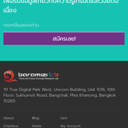
เพื่อรับข้อมูลเกี่ยวกับความรู้เทรนด์และวิจัยต่อ
ตลาดในเร็วๆ ภาพรวม: ตลาด Software
1,000–3,000 
เนื่อง
ในอีกไม่กี่ปีข้างหน้า ทิศทางของเทคโนโลยี
ความสำคัญกับ
ต่อจากนี้ จะไม่ได้แข่งกันที่ว่าใครมีฟีเจอร์
ความงามภายนอก
เยอะกว่ากัน แต่แข่งกันที่ “ความฉลาดและ
คือ การควบคุมน
เข้าถึงง่าย” โดยมี 3 เทรนด์หลักที่จะเข้ามา
การนอนหลับ สุ
เปลี่ยนเกม: AI-First Software: ต่อจากนี้
2. Value-Dri
สมัครเลย!
AI จะไม่ใช่แค่ปุ่มกดหรือ “ลูกเล่นเสริม” อีก
(เน้นความคุ้มค
ต่อไป แต่มันจะกลายเป็นแกนกลางของ
เศรษฐกิจจะตึง
ระบบ ซอฟต์แวร์จะสามารถเดาใจเราได้ว่าเรา
สเปกเรื่องคว
ต้องการข้อมูลอะไร และจัดการสรุปมาให้
สินค้าสุขภาพ ผู
ก่อนที่เราจะเอ่ยปากถามเสียอีก ยุคของ
Hackers” ที่ไม่
Citizen Dev […]
ที่ส่วนผสมโปร่
พิสูจน์ผลลัพธ์ไ
111 True Digital Park West, Unicorn Building, Unit 1016, 10th
การโฆษณาเกินจ
Floor, Sukhumvit Road, Bangchak, Phra Khanong, Bangkok
หลักฐานทางวิ
10260
About
Blog
Cart
Checkout
Home
My Account