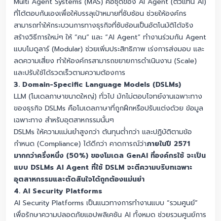
Multi Agent Systems (MAS) คือชุดของ AI Agent (ตัวแทน AI)
ที่โต้ตอบกันเองเพื่อให้บรรลุเป้าหมายที่ซับซ้อน ช่วยให้องค์กร
สามารถทำให้กระบวนการทางธุรกิจที่ซับซ้อนเป็นอัตโนมัติได้จริง
สร้างวิธีการใหม่ๆ ให้ “คน” และ “AI Agent” ทำงานร่วมกัน Agent
แบบโมดูลาร์ (Modular) ช่วยเพิ่มประสิทธิภาพ เร่งการส่งมอบ และ
ลดความเสี่ยง ทำให้องค์กรสามารถขยายการดำเนินงาน (Scale)
และปรับใช้ได้รวดเร็วตามความต้องการ
3. Domain-Specific Language Models (DSLMs)
LLM (โมเดลภาษาขนาดใหญ่) ทั่วไป มักไม่ตอบโจทย์งานเฉพาะทาง
ของธุรกิจ DSLMs คือโมเดลภาษาที่ถูกฝึกหรือปรับแต่งด้วย ข้อมูล
เฉพาะทาง สำหรับอุตสาหกรรมนั้นๆ
DSLMs ให้ความแม่นยำสูงกว่า ต้นทุนต่ำกว่า และปฏิบัติตามข้อ
กำหนด (Compliance) ได้ดีกว่า คาดการณ์ว่า
ภายในปี 2571
มากกว่าครึ่งหนึ่ง (50%) ของโมเดล GenAI ที่องค์กรใช้ จะเป็น
แบบ DSLMs AI Agent ที่ใช้ DSLM จะตีความบริบทเฉพาะ
อุตสาหกรรมและตัดสินใจได้ถูกต้องแม่นยำ
4. AI Security Platforms
AI Security Platforms เป็นแนวทางการทำงานแบบ “รวมศูนย์”
เพื่อรักษาความปลอดภัยแอปพลิเคชัน AI ทั้งหมด ช่วยรวมศูนย์การ