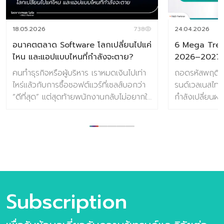
18.05.2026
738
24.04.2026
อนาคตตลาด Software โลกเปลี่ยนไปแค่
6 Mega Tren
ไหน และแอปแบบไหนที่กำลังจะตาย?
2026–2027
คนทำธุรกิจหรือผู้บริหาร เราหมดเงินไปเท่า
ถอดรหัสพฤติกร
ไหร่แล้วกับการซื้อซอฟต์แวร์ที่เซลส์บอกว่า
รนด์เวลเนสไทย
“ดีที่สุด” แต่สุดท้ายพนักงานกลับไม่อยากใช้
กำลังเปลี่ยนผ่
เพราะมันยุ่งยาก ซับซ้อน และเพิ่มภาระ
สร้างความกดด
มากกว่าจะช่วยลดงาน? วันนี้ตลาด
สมดุลและการฟื
ซอฟต์แวร์ทั่วโลกกำลังก้าวผ่านจุดเปลี่ยน
ทำความเข้าใจIns
ครั้งใหญ่ เรากำลังโบกมือลาซอฟต์แวร์ที่
และMega Tren
เป็นแค่ “เครื่องมือรับคำสั่ง” และกำลังก้าว
ตลาดกันครับ 
เข้าสู่ยุคของ “ผู้ช่วยอัจฉริยะ” ที่คิดแทนและ
ยุคใหม่ 1. He
ทำงานล่วงหน้าให้เราได้ คอลัมน์ สาระ
(สุขภาพคือการล
Subscription
Trend ย่อยง่าย วันนี้ จะพาคุณไปเจาะลึก
เปลี่ยนมุมมองจ
ว่า อนาคตของเทคโนโลยีนี้จะเดินไปทางไหน
เป็นการลงทุนก
และซอฟต์แวร์แบบไหนที่จะสูญพันธุ์ไปจาก
ของผู้บริโภคตั้