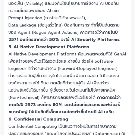
มองเห็น (Visibility) และบังคับใช้นโยบายการใช้งาน AI ป้องกัน
ความเสี่ยงเฉพาะของ AI เช่น
Prompt Injection (การโจมตีด้วยพรอมต์),
Data Leakage (ข้อมูลรั่วไหล) ป้องกันการกระทำที่เป็นอันตราย
ของ Agent (Rogue Agent Actions) คาดการณ์ว่า
ภายในปี
2571 องค์กรมากกว่า 50% จะใช้ AI Security Platforms
5. AI-Native Development Platforms
AI-Native Development Platforms คือแพลตฟอร์มที่ใช้ GenAI
เพื่อสร้างซอฟต์แวร์ได้รวดเร็วและง่ายขึ้น ช่วยให้ Software
Engineer ที่ทำงานหน้างาน (Forward-Deployed Engineer)
ทำงานร่วมกับผู้เชี่ยวชาญในโดเมนเพื่อพัฒนาแอปฯ ได้โดยตรง
องค์กรสามารถใช้ ทีมขนาดเล็กที่ทำงานคู่กับ AI เพื่อสร้าง
แอปพลิเคชันได้มากขึ้น ผู้เชี่ยวชาญในโดเมนที่ไม่ใช่สายเทคนิค
(Non-technical) ก็สามารถผลิตซอฟต์แวร์เองได้
คาดการณ์ว่า
ภายในปี 2573 องค์กร 80% จะเปลี่ยนทีมวิศวกรซอฟต์แวร์
ขนาดใหญ่ ให้เป็นทีมที่เล็กและคล่องตัวขึ้นโดยมี AI เสริม
6. Confidential Computing
Confidential Computing เป็นแนวทางใหม่ในการรักษาความ
ปลอดภัยของข้อมูล “ขณะกำลังถูกประมวลผล” (Data-in-use) ใช้