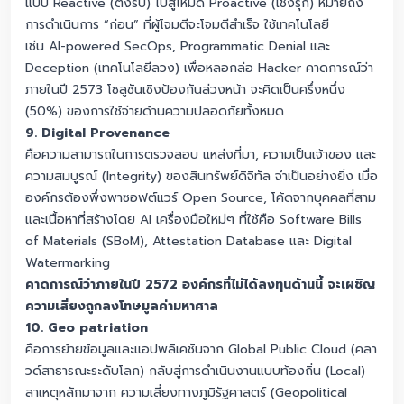
แบบ Reactive (ตั้งรับ) ไปสู่โหมด Proactive (เชิงรุก) หมายถึง
การดำเนินการ “ก่อน” ที่ผู้โจมตีจะโจมตีสำเร็จ ใช้เทคโนโลยี
เช่น AI-powered SecOps, Programmatic Denial และ
Deception (เทคโนโลยีลวง) เพื่อหลอกล่อ Hacker คาดการณ์ว่า
ภายในปี 2573 โซลูชันเชิงป้องกันล่วงหน้า จะคิดเป็นครึ่งหนึ่ง
(50%) ของการใช้จ่ายด้านความปลอดภัยทั้งหมด
9. Digital Provenance
คือความสามารถในการตรวจสอบ แหล่งที่มา, ความเป็นเจ้าของ และ
ความสมบูรณ์ (Integrity) ของสินทรัพย์ดิจิทัล จำเป็นอย่างยิ่ง เมื่อ
องค์กรต้องพึ่งพาซอฟต์แวร์ Open Source, โค้ดจากบุคคลที่สาม
และเนื้อหาที่สร้างโดย AI เครื่องมือใหม่ๆ ที่ใช้คือ Software Bills
of Materials (SBoM), Attestation Database และ Digital
Watermarking
คาดการณ์ว่าภายในปี 2572 องค์กรที่ไม่ได้ลงทุนด้านนี้ จะเผชิญ
ความเสี่ยงถูกลงโทษมูลค่ามหาศาล
10. Geo patriation
คือการย้ายข้อมูลและแอปพลิเคชันจาก Global Public Cloud (คลา
วด์สาธารณะระดับโลก) กลับสู่การดำเนินงานแบบท้องถิ่น (Local)
สาเหตุหลักมาจาก ความเสี่ยงทางภูมิรัฐศาสตร์ (Geopolitical