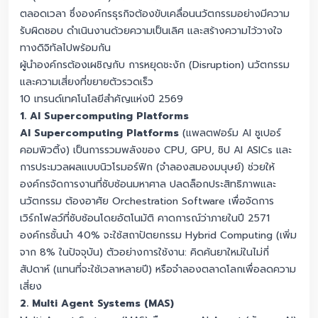
ตลอดเวลา ซึ่งองค์กรธุรกิจต้องขับเคลื่อนนวัตกรรมอย่างมีความ
รับผิดชอบ ดำเนินงานด้วยความเป็นเลิศ และสร้างความไว้วางใจ
ทางดิจิทัลไปพร้อมกัน
ผู้นำองค์กรต้องเผชิญกับ การหยุดชะงัก (Disruption) นวัตกรรม
และความเสี่ยงที่ขยายตัวรวดเร็ว
10 เทรนด์เทคโนโลยีสำคัญแห่งปี 2569
1. AI Supercomputing Platforms
AI Supercomputing Platforms
(แพลตฟอร์ม AI ซูเปอร์
คอมพิวติ้ง) เป็นการรวมพลังของ CPU, GPU, ชิป AI ASICs และ
การประมวลผลแบบนิวโรมอร์ฟิก (จำลองสมองมนุษย์) ช่วยให้
องค์กรจัดการงานที่ซับซ้อนมหาศาล ปลดล็อกประสิทธิภาพและ
นวัตกรรม ต้องอาศัย Orchestration Software เพื่อจัดการ
เวิร์กโฟลว์ที่ซับซ้อนโดยอัตโนมัติ คาดการณ์ว่าภายในปี 2571
องค์กรชั้นนำ 40% จะใช้สถาปัตยกรรม Hybrid Computing (เพิ่ม
จาก 8% ในปัจจุบัน) ตัวอย่างการใช้งาน: คิดค้นยาใหม่ในไม่กี่
สัปดาห์ (แทนที่จะใช้เวลาหลายปี) หรือจำลองตลาดโลกเพื่อลดความ
เสี่ยง
2. Multi Agent Systems (MAS)