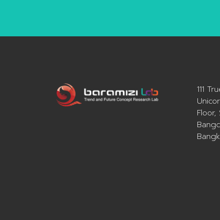
111 Tr
Unicor
Floor,
Bangc
Bangk