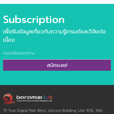
รนด์อนาคตอาหาร ข้อมูลกรณีศึกษา กว่า 100 ตัวอย่าง
เนื้อหาภายในเล่ม ชุดข้อมูลวิจัยเทรนด์ประกอบไปด้วย 6 เท
รนด์ความต้องการของผู้บริโภคยุคใหม่ 10 แนวโน้มธุรกิจ
Subscription
อาหารแห่งอนาคต และ 31 เทรนด์ย่อยประกอบไปด้วย >10
แนวโน้มธุรกิจอาหารแห่งอนาคต ประกอบไปด้วย
เพื่อรับข้อมูลเกี่ยวกับความรู้เทรนด์และวิจัยต่อ
Personalized Nutrition Well-Mental Eating Fermented
taste of time Extraordinary Meal Through The Root
เนื่อง
Alcoholic Journey Foods for the world Alternative
Protein FoodTech Edible Beauty >ข้อมูลตัวอย่างกรณี
ศึกษากว่า 100 ตัวอย่าง >ผลการวิจัยผู้บริโภคชาวไทย 800
ตัวอย่าง เกี่ยวกับการตอบรับเทรนด์อนาคตอาหาร จำนวน
สมัครเลย!
160 หน้า พิเศษ ราคา 2,900 จากปกติ 3,500 บาท พิเศษ
ห้ามพลาดกับ Exclusive Training Class บรรยาย 3 ชั่วโมง
โดย คุณปรมา ทิพย์ธนทรัพย์ ผู้อำนวยการศูนย์วิจัยเทรนด์
และคอนเซ็ปต์แห่งอนาคต บารามีซี่แล็บ โดยลูกค้าสามารถร่วม
กันออกแบบเนื้อหาเทรนด์ด้านอาหารแห่งอนาคตที่ตรงประเด็น
และสอดคล้องกับ […]
111 True Digital Park West, Unicorn Building, Unit 1016, 10th