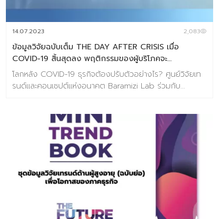
ถอดรหัสนวัตกรรมใหม่ที่โลกต้องการร่วมกัน โดยชุดข้อมูลนี้มี
วัตถุประสงค์สำคัญที่อยากให้ผู้อ่านได้ประโยชน์ร่วมกัน 4 ข้อ
คือ 1. เพื่อกระตุ้นและปลุกเร้าตลอดจนจุดประกายให้ผู้นำธุรกิจ
14.07.2023
2,083
ทุกท่านเ […]
ข้อมูลวิจัยฉบับเต็ม THE DAY AFTER CRISIS เมื่อ
COVID-19 สิ้นสุดลง พฤติกรรมของผู้บริโภคจะ
เปลี่ยนแปลงไปอย่างไร? (Full Report Version)
โลกหลัง COVID-19 ธุรกิจต้องปรับตัวอย่างไร? ศูนย์วิจัยเท
รนด์และคอนเซปต์แห่งอนาคต Baramizi Lab ร่วมกับ
รศ.ดร.ณัฐพล อัสสะรัตน์ ประธานหลักสูตร MBA Executive
คณะพาณิชยศาสตร์และการบัญชี จุฬาลงกรณ์มหาวิทยาลัย
จึงร่วมกันจัดทำงานวิจัยชุด “The Day After Crisis” ขึ้น
เพื่อถอดรหัสและคาดการณ์ความเปลี่ยนแปลงของผู้บริโภค
แห่งอนาคตที่จะส่งผลต่อการเฝ้าระวังและการเตรียมการรับมือ
ของภาคธุรกิจ โดยวิธีการวิจัยคือการเก็บแบบสอบถาม
ออนไลน์จากกลุ่มผู้บริโภคจำนวน 443 ตัวอย่าง (ช่วงเวลาการ
เก็บข้อมูล 23 เมษายน – 3 พฤษภาคม 2563)โดยชุดคำถามที่
ทีมวิจัยสร้างขึ้นนี้ตั้งอยู่พื้นฐานที่เราทราบเงื่อนไขดีว่า ช่วง
เวลาขณะนี้อาจจะยังเร็วเกินไปที่จะฟันธงความเปลี่ยนแปลงที่
เกิดขึ้นอย่างแน่นอนเนื่องจากผู้บริโภคเองก็อาจไม่สามารถมอง