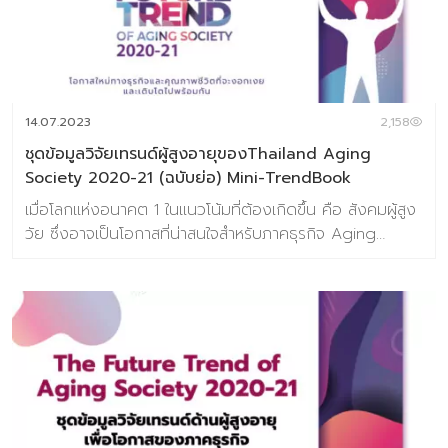
เห็นอนาคตที่ชัดเจนได้ แต่อย่างไรก็ตาม พวกเราทุกคนในช่วง
เวลาที่ทำแบบสอบถามนั้นล้วนแล้วแต่ได้เผชิญสภาวะวิกฤตที่เรา
ถูกบีบให้ต้องรับมือกับมันมาเป็นระยะเวลากว่า 2 เดือนแล้ว เรา
ตั้งสมมติฐานว่าเป็นช่วงเวลาที่นานพอที่เราจะเรียนรู้ผลกระทบ
และซึมซับและวัดผลพฤติกรรมใหม่ที่เข้ามาในชีวิตเรา และพอจะ
14.07.2023
2,158
เลือก […]
ชุดข้อมูลวิจัยเทรนด์ผู้สูงอายุของThailand Aging
Society 2020-21 (ฉบับย่อ) Mini-TrendBook
เมื่อโลกแห่งอนาคต 1 ในแนวโน้มที่ต้องเกิดขึ้น คือ สังคมผู้สูง
วัย ซึ่งอาจเป็นโอกาสที่น่าสนใจสำหรับภาคธุรกิจ Aging
Society หรือสังคมผู้สูงอายุ คือ Mega Trend ที่ทั่วโลก
กำลังจับตามอง และมีการคาดการณ์ว่าในปี 2050 ประชากร
ผู้สูงวัยของทั้งโลกใบนี้จะมีจำนวน 65 ล้านคน ซึ่งคิดเป็น
22% ของประชากรทั้งโลก เพราะโอกาสตลาดที่จะมีขนาดใหญ่
มากในอนาคตและยังเต็มเปี่ยมไปด้วยความต้องการที่ซ่อนเร้น
ให้ผู้ประกอบการได้ค้นหาและตอบโจทย์ ที่นักคิดนักสร้างสรรค์
ทั่วโลกช่วยกันคิดค้นและพัฒนานวัตกรรมต่างๆ ให้ผู้สูงอายุ
หรือคนรุ่นใหญ่ก้าวข้าม ความเปลี่ยนแปลงของร่างกายที่ทำให้