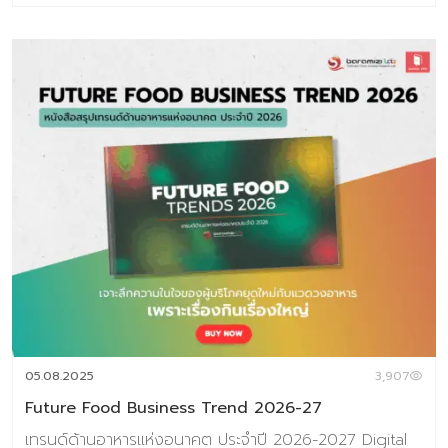
2027 Digital Tips Academy ร่วมกับ Baramizi Labจัดทำ
ชุดข้อมูลอินไซต์ผู้บริโภคยุคใหม่เพื่อช่วยตอบโจทย์สำคัญของ
ธุรกิจอาหาร ทั้งในวันนี้และอนาคต ในเซ็ตประกอบด้วยหนังสือ
2 เล่ม 1.Thai Consumer Future Insight in Food
Industry หนังสือที่เจาะลึกทุกอินไซต์สำคัญของผู้บริโภคไทยใน
โลกอาหารปี 2025–2026 2.Future Food Business
Trend 2026-2027 หนังสือสรุปเทรนด์ด้านอาหารแห่ง
อนาคต ประจำปี 2026 (ชุดข้อมูลเทรนด์อยู่ในรูปแบบ E-
Book สามารถดาวน์โหลดอ่านได้ทันที) พิเศษราคา
6,384 บาท จากราคาเต็ม 7,980 บาท ชุดข้อมูลที่ 1 Thai
Consumer Future Insight in Food Industry เจาะลึก
ความในใจของผู้บริโภคยุดใหม่กับแวดวงอาหาร เพราะเรื่องกิน
เรื่องใหญ่ เนื้อหาภายเล่ม ประกอบด้วย Introduction แนวคิด
ทฤษฎีและสมมติฐานงานวิจัย บทที่ 1 Respondents’ Profile
กลุ่มตัวอย่างงานวิจัย บทที่ 2 Food in Thais’ Life –
Occasion อาหารกับโอกาสในชีวิตประจำวัน บทที่ 3 Update
05.08.2025
3,907
Eating & Buying Behavior รูปแบบการกินและการตัดสินใจซ
Future Food Business Trend 2026-27
[…]
เทรนด์ด้านอาหารแห่งอนาคต ประจำปี 2026-2027 Digital