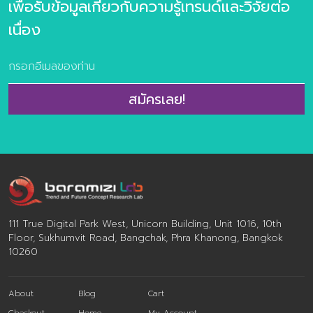
เพื่อรับข้อมูลเกี่ยวกับความรู้เทรนด์และวิจัยต่อ
ต้องการเชิงลึก และกรณีศึกษาประกอบ จำนวนหน้า: 26 หน้า
(ไม่รวมปกหน้า-หลัง) From Future Trend to Business
เนื่อง
Creation…. ชุดข้อมูลวิจัยเทรนด์ The Future Trend of
Aging Society 2020-21 เกิดจากการศึกษาแนวโน้มจะศึกษา
ทั้งหมด 3 ส่วน คือ ศึกษาแนวโน้ม Mege Trend, ศึกษาแนว
โน้มผู้บริโภค และศึกษาการเติบโตของธุรกิจมิติต่างๆ ของ
สมัครเลย!
Aging Society ในด้านของการออกแบบประสบการณ์และ
Revenue Model เปรียบเทียบและวิเคราะห์เชื่อมโยงกับ
Insight ของผู้บริโภคคนไทยจนเห็นแนวทางที่ชัดเจนของแนว
โน้มที่จะเกิดขึ้นในโจทย์นั้นๆ ทำให้เกิดเป็น 11 เทรนด์ ที่ให้องค์กร
ธุรกิจใช้งาน “Trend̶ […]
111 True Digital Park West, Unicorn Building, Unit 1016, 10th
Floor, Sukhumvit Road, Bangchak, Phra Khanong, Bangkok
10260
About
Blog
Cart