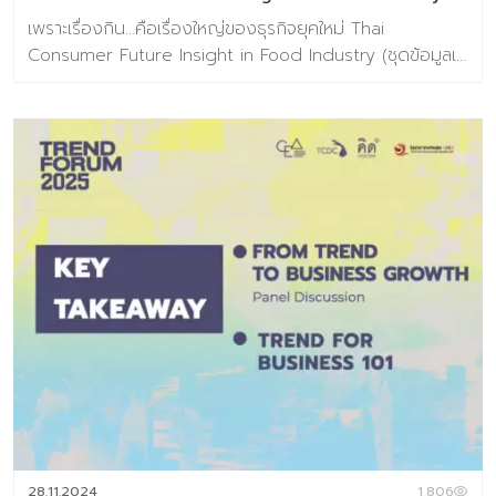
เต็ม 3,990 บาท หากมีคำถามเ […]
เพราะเรื่องกิน…คือเรื่องใหญ่ของธุรกิจยุคใหม่ Thai
Consumer Future Insight in Food Industry (ชุดข้อมูลเท
รนด์อยู่ในรูปแบบ E-Book(PDF))เจาะลึกอินไซต์ผู้บริโภคไทยใน
โลกอาหารยุคใหม่เพราะธุรกิจอาหารต้องใช้ “ข้อมูล” นำทาง
เข้าใจผู้บริโภคยุคใหม่ = คว้าโอกาสใหญ่ในตลาดอาหาร ในยุคที่
มนุษย์ “อยู่เพื่อกิน” มากกว่าที่เคยธุรกิจอาหารจึงต้องไม่หยุด
อยู่แค่ “อร่อย” แต่ต้องเข้าใจลึกถึง “พฤติกรรม–ความ
ต้องการ–ความคาดหวัง” ที่เปลี่ยนแปลงตลอดเวลา Digital
Tips Academy ร่วมกับ Baramizi Labได้จัดทำชุดข้อมูลอิน
ไซต์ผู้บริโภคยุคใหม่ในรูปแบบ eBook (ดาวน์โหลดอ่านได้ทันที)
ที่ออกแบบมาเพื่อตอบคำถามสำคัญของธุรกิจอาหารในวันนี้
และวันข้างหน้า: ผู้บริโภคไทยในแต่ละ Gen มีมุมมองต่ออาหาร
อย่างไร? พฤติกรรมการกินและซื้ออาหารเปลี่ยนไปแบบไหน?
อะไรคือ “นักกินสายพันธุ์ใหม่” ที่ธุรกิจอาหารควรรู้จัก? เนื้อหา
ภายในเล่ม 132 หน้า ครอบคลุม Introduction แนวคิด ทฤษฎี
และสมมติฐานงานวิจัย บทที่ 1 Respondents’ Profile กลุ่ม
ตัวอย่างงานวิจัย บทที่ 2 Food in Thais’ Life-Occasion
อาหารกับโอกาสในชีวิตประจำวันของคนไทย […]
28.11.2024
1,806