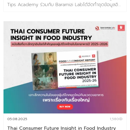
Tips Academy ร่วมกับ Baramizi Labได้จัดทำชุดข้อมูลอิน
ไซต์ผู้บริโภคยุคใหม่ ที่ออกแบบมาเพื่อตอบคำถามสำคัญของ
ธุรกิจอาหารในวันนี้และวันข้างหน้า ในยุคที่ทุกอย่างเปลี่ยนเร็ว
การแค่ “ตามเทรนด์” ไม่พออีกต่อไปแต่ต้อง มองเห็นอนาคต
ก่อนใคร เพื่อวางกลยุทธ์ให้แม่นยำ (ชุดข้อมูลเทรนด์อยู่ในรูป
แบบ E-Book ) เนื้อหาภายในเล่ม 186 หน้า ครอบคลุม
Introduction แนวคิด ทฤษฎีและสมมติฐานงานวิจัย บทที่
1 Future Food Trend เปิดมุมมองเพื่อมองเห็นโอกาสในภาพ
รวมอุตสาหกรรมอาหารแห่งอนาคต 10 แนวโน้มธุรกิจอาหาร
แห่งอนาคต ประกอบไปด้วย 1. Well-Mental Eating 2.
Personalized Nutrition 3. Edible Beauty 4. Through
the root 5. Eye Foodie 6. Extraordinary Meal 7.
Alternative Nutrition 8. Foods for the world 9.
Localized Chain 10. FoodTech บทที่ 2 Food Market
Analysis (Global) ข้อมูลสถานการณ์ตลาดของอุตสาหกรรม
อาหาร บทที่ 3 ข้อมูลกรณีศึกษากว่า 100 เคส บทที่ 4 ผลการ
วิจัยผู้บริโภคชาวไทย 800 ตัวอย่างเกี่ยวกับการตอบรับเท
05.08.2025
1,580
รนด์อนาคตอาหาร พิเศษราคา 3,591 บาท จากราคา
Thai Consumer Future Insight in Food Industry