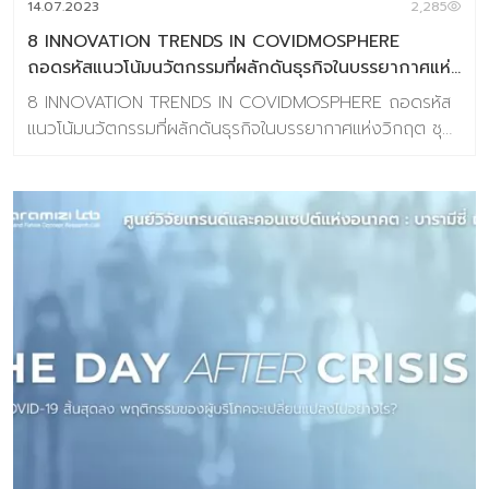
14.07.2023
2,285
8 INNOVATION TRENDS IN COVIDMOSPHERE
ถอดรหัสแนวโน้มนวัตกรรมที่ผลักดันธุรกิจในบรรยากาศแห่ง
วิกฤต
8 INNOVATION TRENDS IN COVIDMOSPHERE ถอดรหัส
แนวโน้มนวัตกรรมที่ผลักดันธุรกิจในบรรยากาศแห่งวิกฤต ชุด
ข้อมูลเทรนด์ล่าสุดโดย Baramizi Lab เมื่อพวกเราจะต้องอยู่
กับสถานการณ์ #COVlD-19 ไปอีกซักระยะ อย่างน้อยก็ราวๆ
18 เดือน (ตามการคาดการณ์ของความสามารถในการสร้าง
วัคซีน) การใช้ชีวิตให้ได้ใกล้เคียงเดิมแต่….ระมัดระวังกว่าเดิม…
ปลอดภัยกว่าเดิม จึงกลายเป็นความจำเป็นของชีวิตมนุษย์หลัง
จากนี้ พฤติกรรมที่เปลี่ยนไปที่คนหลายคนเรียกมันว่า “New
Normal” นั้น มองในด้านหนึ่งเหมือน Tsunami ที่เข้ามากวาด
อะไรเดิมๆ ให้ธุรกิจเกิดอุปสรรค ขาดรายได้ ทำกิจการต่างๆ ไป
ได้อย่างยากลำบาก หากแต่มองอีกด้านหนึ่งจะพบว่าโลกของ
เรากำลังเกิด “Demand” ใหม่ขึ้นจำนวนมาก โลกกำลัง
ต้องการอะไรก็ได้ที่มาเป็นตัวช่วยให้เราสามารถใช้ชีวิตได้เหมือน
เดิม ใกล้เคียงเดิม หรืออาจจะดีกว่าเดิมให้ได้มากที่สุด “8
Innovation Trends in COVIDMOSPHERE” จะพาคุณไป