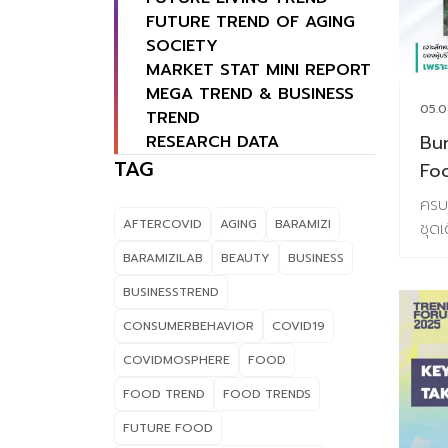
FUTURE TREND OF AGING
SOCIETY
MARKET STAT MINI REPORT
MEGA TREND & BUSINESS
05.0
TREND
Bun
RESEARCH DATA
TAG
Fo
20
ครบ
Co
AFTERCOVID
AGING
BARAMIZI
ชุดเ
Ins
บริ
BARAMIZILAB
BEAUTY
BUSINESS
ของ
BUSINESSTREND
202
ร่ว
CONSUMERBEHAVIOR
COVID19
ข้อม
COVIDMOSPHERE
FOOD
ช่ว
อาหา
FOOD TREND
FOOD TRENDS
เซ็
FUTURE FOOD
1.T