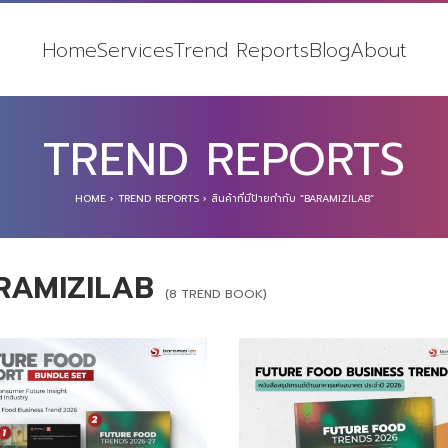
Home
Services
Trend Reports
Blog
About
TREND REPORTS
HOME
›
TREND REPORTS
›
สินค้าที่มีป้ายกำกับ “BARAMIZILAB”
RAMIZILAB
(8 TREND BOOK)