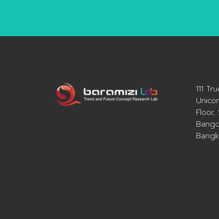
สร้า
และ
สูงอ
ควา
ทำให
และย
Bara
111 Tr
และ
Unicor
ประเ
Floor,
สร้า
Bangc
โอก
Bangk
สำหร
Agi
ใหญ
กลุ่
day-
กับก
ใหญ่