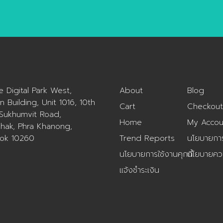
ข้อมูลนี้มีวัตถุประสงค์สำคัญที
งสรรค์ทั่วโลกช่วยกันคิดค้น
Segment ใด ความต้องการเ
อยากให้ผู้อ่านได้ประโยชน์ร่วม
พัฒนานวัตกรรมต่างๆ ให้ผู้
ลึก และกรณีศึกษาประกอบ
4 ข้อ คือ 1. เพื่อกระตุ้นและป
ายุ หรือคนรุ่นใหญ่ก้าวข้าม
จำนวนหน้า: 26 หน้า (ไม่รว
เร้าตลอดจนจุดประกายให้ผู้น
มเปลี่ยนแปลงของร่างกายที่
หน้า-หลัง) From Future T
ธุรกิจทุกท่านเ […]
้เกิดอุปสรรคในการใช้ชีวิต
to Business Creation…. ชุ
กระดับการชีวิตที่เพิ่มขึ้น
ข้อมูลวิจัยเทรนด์ The Futu
mizi Lab ศูนย์วิจัยเทรนด์
Trend of Aging Society
ue Digital Park West,
About
Blog
คอนเซ็ปต์แห่งอนาคตของ
2020-21 เกิดจากการศึกษา
n Building, Unit 1016, 10th
ทศไทยจึงรับหน้าที่ในการ
โน้มจะศึกษาทั้งหมด 3 ส่วน ค
Cart
Checkout
 Sukhumvit Road,
งคลังความรู้ที่สำคัญของ
ศึกษาแนวโน้ม Mege Trend
Home
My Accou
hak, Phra Khanong,
าสแห่ง Aging Society
ศึกษาแนวโน้มผู้บริโภค และศึ
ok 10260
Trend Reports
นโยบายการค
ับภาคธุรกิจไทย วิเคราะห์หา
การเติบโตของธุรกิจมิติต่าง
ng Segmentation คนรุ่น
ของ Aging Society ในด้าน
นโยบายการใช้งานคุกกี้
นโยบายควา
่ของไทยแบ่งตามกลุ่ม แต่ละ
ของการออกแบบประสบการณ
แจ้งชำระเงิน
มมีโอกาสอย่างไร วิเคราะห์ A-
และ Revenue Model เปรีย
in-life หาโอกาสที่สัมพันธ์
เทียบและวิเคราะห์เชื่อมโยงกับ
ารใช้ชีวิตประจำวันของคนรุ่น
Insight ของผู้บริโภคคนไทย
 วิเคราะห์หา Pain Point
เห็นแนวทางที่ชัดเจนของแนว