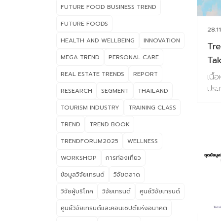
FUTURE FOOD BUSINESS TREND
Ins
หนัง
FUTURE FOODS
28.1
ของ
HEALTH AND WELLBEING
INNOVATION
Tr
202
Bus
MEGA TREND
PERSONAL CARE
Ta
หนั
REAL ESTATE TRENDS
REPORT
เนื้
แห่
ปร
RESEARCH
SEGMENT
THAILAND
ข้อม
Boo
TOURISM INDUSTRY
TRAINING CLASS
ทัน
TREND
TREND BOOK
จาก
ข้อ
TRENDFORUM2025
WELLNESS
Fut
WORKSHOP
การท่องเที่ยว
Ind
บริ
ข้อมูลวิจัยเทรนด์
วิจัยตลาด
เพรา
วิจัยผู้บริโภค
วิจัยเทรนด์
ศูนย์วิจัยเทรนด์
ภาย
ศูนย์วิจัยเทรนด์และคอนเซปต์แห่งอนาคต
Int