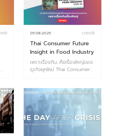
06
05.08.2025
1,580
s
Thai Consumer Future
Insight in Food Industry
เพราะเรื่องกิน…คือเรื่องใหญ่ของ
l
ธุรกิจยุคใหม่ Thai Consumer
Future Insight in Food
มูล
Industry (ชุดข้อมูลเทรนด์อยู่ใน
รูปแบบ E-Book(PDF))เจาะลึกอิน
ไซต์ผู้บริโภคไทยในโลกอาหารยุค
้และ
ใหม่เพราะธุรกิจอาหารต้องใช้
“ข้อมูล” นำทาง เข้าใจผู้บริโภคยุค
ด์”
ใหม่ = คว้าโอกาสใหญ่ในตลาด
็น
อาหาร ในยุคที่มนุษย์ “อยู่เพื่อ
ทธ์
กิน” มากกว่าที่เคยธุรกิจอาหาร