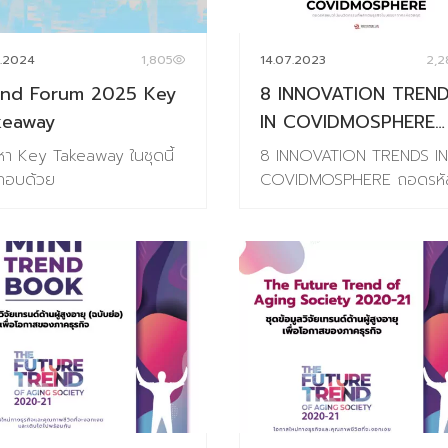
ight in Food Industry
ให้แม่นยำ (ชุดข้อมูลเทรนด์อยู
สือที่เจาะลึกทุกอินไซต์สำคัญ
รูปแบบ E-Book ) เนื้อหาภา
1.2024
1,805
14.07.2023
2,2
ผู้บริโภคไทยในโลกอาหารปี
เล่ม 186 หน้า ครอบคลุม
end Forum 2025 Key
8 INNOVATION TREN
5–2026 2.Future Food
Introduction แนวคิด ทฤษฎ
iness Trend 2026-2027
และสมมติฐานงานวิจัย บทที่
keaway
IN COVIDMOSPHERE
งสือสรุปเทรนด์ด้านอาหาร
1 Future Food Trend เปิด
ถอดรหัสแนวโน้มนวัตกร
อหา Key Takeaway ในชุดนี้
8 INNOVATION TRENDS IN
งอนาคต ประจำปี 2026 (ชุด
มองเพื่อมองเห็นโอกาสในภา
ที่ผลักดันธุรกิจในบรรยา
ะกอบด้วย
COVIDMOSPHERE ถอดรหั
ูลเทรนด์อยู่ในรูปแบบ E-
รวมอุตสาหกรรมอาหารแห่ง
แห่งวิกฤต
แนวโน้มนวัตกรรมที่ผลักดัน
k สามารถดาวน์โหลดอ่านได้
อนาคต 10 แนวโน้มธุรกิจอา
ธุรกิจในบรรยากาศแห่งวิกฤต
ที) พิเศษราคา 6,384 บาท
แห่งอนาคต ประกอบไปด้วย 1
ข้อมูลเทรนด์ล่าสุดโดย Bara
ราคาเต็ม 7,980 บาท ชุด
Well-Mental Eating 2.
Lab เมื่อพวกเราจะต้องอยู่กั
มูลที่ 1 Thai Consumer
Personalized Nutrition 3.
สถานการณ์ #COVlD-19 ไป
ure Insight in Food
Edible Beauty 4. Throug
ซักระยะ อย่างน้อยก็ราวๆ 18
ustry เจาะลึกความในใจของผู้
the root 5. Eye Foodie 6.
เดือน (ตามการคาดการณ์ข
โภคยุดใหม่กับแวดวงอาหาร
Extraordinary Meal 7.
ความสามารถในการสร้างวัคซี
ะเรื่องกินเรื่องใหญ่ เนื้อหา
Alternative Nutrition 8.
การใช้ชีวิตให้ได้ใกล้เคียงเดิม
เล่ม ประกอบด้วย
Foods for the world 9.
แต่….ระมัดระวังกว่าเดิม…
roduction แนวคิด ทฤษฎีและ
Localized Chain 10.
ปลอดภัยกว่าเดิม จึงกลายเป