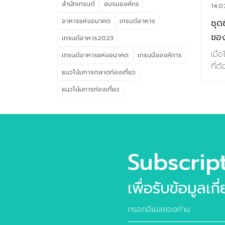
สมม
สำนักเทรนด์
อบรมองค์กร
14.0
1 R
ชุด
อาหารแห่งอนาคต
เทรนด์อาหาร
ตัว
ขอ
in 
เทรนด์อาหาร2023
Soc
อาห
เมื
เทรนด์อาหารแห่งอนาคต
เทรนนิ่งองค์การ
บทท
ย่อ
ที่ต
แนวโน้มการตลาดท่องเที่ยว
Buy
ซึ่ง
กิน
ภาค
แนวโน้มการท่องเที่ยว
สัง
Tre
และ
ประช
จะม
Subscrip
เป็
เพร
เพื่อรับข้อมูลเก
ใหญ
เปี่
เร้น
ตอบ