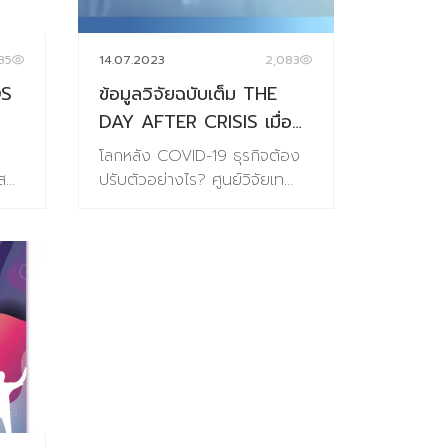
่ใน
จึงต้องไม่หยุดอยู่แค่ “อร่อย”
ยใน
แต่ต้องเข้าใจลึกถึง “พฤติกรรม–
85
14.07.2023
2,083
ความต้องการ–ความคาดหวัง”
DS
ข้อมูลวิจัยฉบับเต็ม THE
ี
ที่เปลี่ยนแปลงตลอดเวลา Digital
Tips Academy ร่วมกับ
DAY AFTER CRISIS เมื่อ
มุม
Baramizi Labได้จัดทำชุดข้อมูล
รม
COVID-19 สิ้นสุดลง
โลกหลัง COVID-19 ธุรกิจต้อง
พ
อินไซต์ผู้บริโภคยุคใหม่ในรูปแบบ
กาศ
พฤติกรรมของผู้บริโภคจะ
ส
ปรับตัวอย่างไร? ศูนย์วิจัยเท
eBook (ดาวน์โหลดอ่านได้ทันที)
เปลี่ยนแปลงไปอย่างไร?
รนด์และคอนเซปต์แห่งอนาคต
หาร
ที่ออกแบบมาเพื่อตอบคำถาม
 ชุด
Baramizi Lab ร่วมกับ
(Full Report Version)
.
สำคัญของธุรกิจอาหารในวันนี้และ
mizi
รศ.ดร.ณัฐพล อัสสะรัตน์ ประธาน
วันข้างหน้า: ผู้บริโภคไทยในแต่ละ
บ
หลักสูตร MBA Executive คณะ
Gen มีมุมมองต่ออาหาร
อีก
พาณิชยศาสตร์และการบัญชี
h
อย่างไร? พฤติกรรมการกินและ
จุฬาลงกรณ์มหาวิทยาลัย จึงร่วม
ซื้ออาหารเปลี่ยนไปแบบไหน? อะไร
อง
กันจัดทำงานวิจัยชุด “The Day
คือ “นักกินสายพันธุ์ใหม่” ที่ธุรกิจ
น)
After Crisis” ขึ้น เพื่อถอดรหัส
อาหารควรรู้จัก? เนื้อหาภายใน
และคาดการณ์ความเปลี่ยนแปลง
เล่ม 132 หน้า ครอบคลุม
ของผู้บริโภคแห่งอนาคตที่จะส่ง
Introduction แนวคิด ทฤษฎีและ
็น
ผลต่อการเฝ้าระวังและการเตรียม