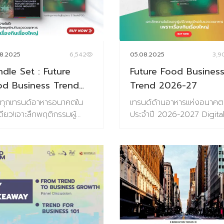
8.2025
6,542
05.08.2025
3,9
dle Set : Future
Future Food Busines
od Business Trend
Trend 2026-27
26-27 &Thai
ทุกเทรนด์อาหารอนาคตใน
เทรนด์ด้านอาหารแห่งอนาคต
nsumer Future
ดียว!เจาะลึกพฤติกรรมผู้
ประจำปี 2026-2027 Digita
ight
โภค นวัตกรรม และโอกาสใหม่
Tips Academy ร่วมกับ
ธุรกิจอาหาร ปี 2025–
Baramizi Labได้จัดทำชุดข้อ
7 Digital Tips Academy
อินไซต์ผู้บริโภคยุคใหม่ ที่
มกับ Baramizi Labจัดทำชุด
ออกแบบมาเพื่อตอบคำถาม
ูลอินไซต์ผู้บริโภคยุคใหม่เพื่อ
สำคัญของธุรกิจอาหารในวันนี
ยตอบโจทย์สำคัญของธุรกิจ
วันข้างหน้า ในยุคที่ทุกอย่าง
ร ทั้งในวันนี้และอนาคต ใน
เปลี่ยนเร็ว การแค่ “ตามเทรน
ตประกอบด้วยหนังสือ 2 เล่ม
ไม่พออีกต่อไปแต่ต้อง มองเห
hai Consumer Future
อนาคตก่อนใคร เพื่อวางกลยุ