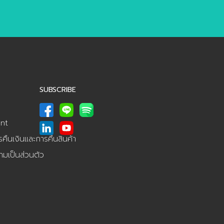
่
สมมติฐานว่าเป็นช่วงเวลาที่นาน
ชิง
กัน
พอที่เราจะเรียนรู้ผลกระทบ และ
ลุก
ซึมซับและวัดผลพฤติกรรมใหม่ที่
มปก
ำ
เข้ามาในชีวิตเรา และพอจะเลือก
rend
[…]
ด
re
SUBSCRIBE
แนว
ือ
,
nt
กษา
ืนเงินและการคืนสินค้า
ๆ
มเป็นส่วนตัว
์
บ
จน
โน้ม