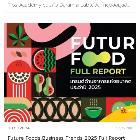
Tips Academy ร่วมกับ Baramizi Labได้จัดทำชุดข้อมูลอิน
ไซต์ผู้บริโภคยุคใหม่ ที่ออกแบบมาเพื่อตอบคำถามสำคัญของ
ธุรกิจอาหารในวันนี้และวันข้างหน้า ในยุคที่ทุกอย่างเปลี่ยนเร็ว
การแค่ “ตามเทรนด์” ไม่พออีกต่อไปแต่ต้อง มองเห็นอนาคต
ก่อนใคร เพื่อวางกลยุทธ์ให้แม่นยำ (ชุดข้อมูลเทรนด์อยู่ในรูป
แบบ E-Book ) เนื้อหาภายในเล่ม 186 หน้า ครอบคลุม
Introduction แนวคิด ทฤษฎีและสมมติฐานงานวิจัย บทที่
1 Future Food Trend เปิดมุมมองเพื่อมองเห็นโอกาสในภาพ
รวมอุตสาหกรรมอาหารแห่งอนาคต 10 แนวโน้มธุรกิจอาหาร
แห่งอนาคต ประกอบไปด้วย 1. Well-Mental Eating 2.
Personalized Nutrition 3. Edible Beauty 4. Through
the root 5. Eye Foodie 6. Extraordinary Meal 7.
Alternative Nutrition 8. Foods for the world 9.
Localized Chain 10. FoodTech บทที่ 2 Food Market
Analysis (Global) ข้อมูลสถานการณ์ตลาดของอุตสาหกรรม
อาหาร บทที่ 3 ข้อมูลกรณีศึกษากว่า 100 เคส บทที่ 4 ผลการ
วิจัยผู้บริโภคชาวไทย 800 ตัวอย่างเกี่ยวกับการตอบรับเท
20.03.2024
17,222
รนด์อนาคตอาหาร พิเศษราคา 3,591 บาท จากราคา
Future Foods Business Trends 2025 Full Report