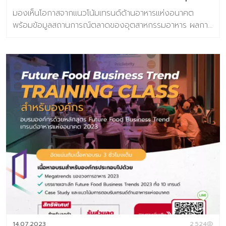
เต็ม 3,990 บาท หากมีคำถามเ […]
มองเห็นโอกาสจากแนวโน้มเทรนด์ด้านอาหารแห่งอนาคต
พร้อมข้อมูลสถานการณ์ตลาดของอุตสาหกรรมอาหาร ผลการ
วิจัยผู้บริโภคชาวไทย 800 ตัวอย่าง เกี่ยวกับการตอบรับเท
รนด์อนาคตอาหาร ข้อมูลกรณีศึกษา กว่า 100 ตัวอย่าง
เนื้อหาภายในเล่ม ชุดข้อมูลวิจัยเทรนด์ประกอบไปด้วย 6 เท
รนด์ความต้องการของผู้บริโภคยุคใหม่ 10 แนวโน้มธุรกิจ
อาหารแห่งอนาคต และ 31 เทรนด์ย่อยประกอบไปด้วย >10
แนวโน้มธุรกิจอาหารแห่งอนาคต ประกอบไปด้วย
Personalized Nutrition Well-Mental Eating Fermented
taste of time Extraordinary Meal Through The Root
Alcoholic Journey Foods for the world Alternative
Protein FoodTech Edible Beauty >ข้อมูลตัวอย่างกรณี
ศึกษากว่า 100 ตัวอย่าง >ผลการวิจัยผู้บริโภคชาวไทย 800
ตัวอย่าง เกี่ยวกับการตอบรับเทรนด์อนาคตอาหาร จำนวน
160 หน้า พิเศษ ราคา 2,900 จากปกติ 3,500 บาท พิเศษ
ห้ามพลาดกับ Exclusive Training Class บรรยาย 3 ชั่วโมง
โดย คุณปรมา ทิพย์ธนทรัพย์ ผู้อำนวยการศูนย์วิจัยเทรนด์
และคอนเซ็ปต์แห่งอนาคต บารามีซี่แล็บ โดยลูกค้าสามารถร่วม
14.07.2023
2,524