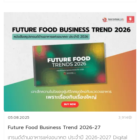
2027 Digital Tips Academy ร่วมกับ Baramizi Labจัดทำ
ชุดข้อมูลอินไซต์ผู้บริโภคยุคใหม่เพื่อช่วยตอบโจทย์สำคัญของ
ธุรกิจอาหาร ทั้งในวันนี้และอนาคต ในเซ็ตประกอบด้วยหนังสือ
2 เล่ม 1.Thai Consumer Future Insight in Food
Industry หนังสือที่เจาะลึกทุกอินไซต์สำคัญของผู้บริโภคไทยใน
โลกอาหารปี 2025–2026 2.Future Food Business
Trend 2026-2027 หนังสือสรุปเทรนด์ด้านอาหารแห่ง
อนาคต ประจำปี 2026 (ชุดข้อมูลเทรนด์อยู่ในรูปแบบ E-
Book สามารถดาวน์โหลดอ่านได้ทันที) พิเศษราคา
6,384 บาท จากราคาเต็ม 7,980 บาท ชุดข้อมูลที่ 1 Thai
Consumer Future Insight in Food Industry เจาะลึก
ความในใจของผู้บริโภคยุดใหม่กับแวดวงอาหาร เพราะเรื่องกิน
เรื่องใหญ่ เนื้อหาภายเล่ม ประกอบด้วย Introduction แนวคิด
ทฤษฎีและสมมติฐานงานวิจัย บทที่ 1 Respondents’ Profile
กลุ่มตัวอย่างงานวิจัย บทที่ 2 Food in Thais’ Life –
Occasion อาหารกับโอกาสในชีวิตประจำวัน บทที่ 3 Update
05.08.2025
3,914
Eating & Buying Behavior รูปแบบการกินและการตัดสินใจซ
Future Food Business Trend 2026-27
[…]
เทรนด์ด้านอาหารแห่งอนาคต ประจำปี 2026-2027 Digital