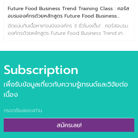
กันออกแบบเนื้อหาเทรนด์ด้านอาหารแห่งอนาคตที่ตรงประเด็น
Future Food Business Trend Training Class : คอร์ส
และสอดคล้องกับ […]
อบรมองค์กรด้วยหลักสูตร Future Food Business
Trend เทรนด์อาหารแห่งอนาคต 2023
อัดแน่นกับเนื้อหาเทรนนิงองค์กร 3 ชั่วโมงเต็ม! . คอร์สอบรม
องค์กรด้วยหลักสูตร Future Food Business Trend เท
รนด์อาหารแห่งอนาคต 2023 รับส่วนลดทันที! คลิ๊กที่นี่
>> https://lin.ee/1JZO7Nc . มองเห็นโอกาสการต่อยอด
ธุรกิจของคุณ ด้วยเทรนด์อาหารแห่งอนาคต สำหรับ
อุตสาหกรรมอาหาร พร้อมขยายโอกาสและเอาชนะใจผู้บริโภคได้
Subscription
มากขึ้น . เนื้อหาเทรนนิ่งสำหรับองค์กร ประกอบไปด้วย
Megatrends ของวงการอาหาร 2022 บรรยายเจาะลึก
เพื่อรับข้อมูลเกี่ยวกับความรู้เทรนด์และวิจัยต่อ
Future Food Business Trends 2022 ทั้ง 10เทรนด์
Case Study และ แนวโน้มการตอบรับเทรนด์ด้านอาหารแห่
เนื่อง
งอนาค *สิทธิพิเศษสำหรับลูกค้า Baramizi Group และ
Partner รับส่วนลดทันที 10% ถึงวันที่ 30 กันยายน 2565 ค
ลิ๊กที่นี่ >> https://lin.ee/1JZO7Nc
—————————————— ติดต่อสอบถามเพิ่มเติมได้ที่
สมัครเลย!
ช่องทางด้านล่างนี้ : FACEBOOK : ศูนย์วิจัยเทรนด์และคอน
เซปต์แห่งอนาคต Baramizi Lab LINE OA : Baramizi_lab