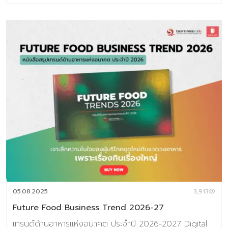
2027 Digital Tips Academy ร่วมกับ Baramizi Labจัดทำ
ชุดข้อมูลอินไซต์ผู้บริโภคยุคใหม่เพื่อช่วยตอบโจทย์สำคัญของ
ธุรกิจอาหาร ทั้งในวันนี้และอนาคต ในเซ็ตประกอบด้วยหนังสือ
2 เล่ม 1.Thai Consumer Future Insight in Food
Industry หนังสือที่เจาะลึกทุกอินไซต์สำคัญของผู้บริโภคไทยใน
โลกอาหารปี 2025–2026 2.Future Food Business
Trend 2026-2027 หนังสือสรุปเทรนด์ด้านอาหารแห่ง
อนาคต ประจำปี 2026 (ชุดข้อมูลเทรนด์อยู่ในรูปแบบ E-
Book สามารถดาวน์โหลดอ่านได้ทันที) พิเศษราคา
6,384 บาท จากราคาเต็ม 7,980 บาท ชุดข้อมูลที่ 1 Thai
Consumer Future Insight in Food Industry เจาะลึก
ความในใจของผู้บริโภคยุดใหม่กับแวดวงอาหาร เพราะเรื่องกิน
เรื่องใหญ่ เนื้อหาภายเล่ม ประกอบด้วย Introduction แนวคิด
ทฤษฎีและสมมติฐานงานวิจัย บทที่ 1 Respondents’ Profile
กลุ่มตัวอย่างงานวิจัย บทที่ 2 Food in Thais’ Life –
Occasion อาหารกับโอกาสในชีวิตประจำวัน บทที่ 3 Update
05.08.2025
3,913
Eating & Buying Behavior รูปแบบการกินและการตัดสินใจซ
Future Food Business Trend 2026-27
[…]
เทรนด์ด้านอาหารแห่งอนาคต ประจำปี 2026-2027 Digital