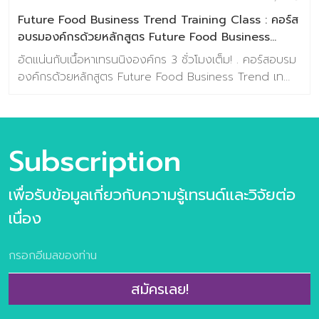
กันออกแบบเนื้อหาเทรนด์ด้านอาหารแห่งอนาคตที่ตรงประเด็น
Future Food Business Trend Training Class : คอร์ส
และสอดคล้องกับ […]
อบรมองค์กรด้วยหลักสูตร Future Food Business
Trend เทรนด์อาหารแห่งอนาคต 2023
อัดแน่นกับเนื้อหาเทรนนิงองค์กร 3 ชั่วโมงเต็ม! . คอร์สอบรม
องค์กรด้วยหลักสูตร Future Food Business Trend เท
รนด์อาหารแห่งอนาคต 2023 รับส่วนลดทันที! คลิ๊กที่นี่
>> https://lin.ee/1JZO7Nc . มองเห็นโอกาสการต่อยอด
ธุรกิจของคุณ ด้วยเทรนด์อาหารแห่งอนาคต สำหรับ
อุตสาหกรรมอาหาร พร้อมขยายโอกาสและเอาชนะใจผู้บริโภคได้
Subscription
มากขึ้น . เนื้อหาเทรนนิ่งสำหรับองค์กร ประกอบไปด้วย
Megatrends ของวงการอาหาร 2022 บรรยายเจาะลึก
เพื่อรับข้อมูลเกี่ยวกับความรู้เทรนด์และวิจัยต่อ
Future Food Business Trends 2022 ทั้ง 10เทรนด์
Case Study และ แนวโน้มการตอบรับเทรนด์ด้านอาหารแห่
เนื่อง
งอนาค *สิทธิพิเศษสำหรับลูกค้า Baramizi Group และ
Partner รับส่วนลดทันที 10% ถึงวันที่ 30 กันยายน 2565 ค
ลิ๊กที่นี่ >> https://lin.ee/1JZO7Nc
—————————————— ติดต่อสอบถามเพิ่มเติมได้ที่
สมัครเลย!
ช่องทางด้านล่างนี้ : FACEBOOK : ศูนย์วิจัยเทรนด์และคอน
เซปต์แห่งอนาคต Baramizi Lab LINE OA : Baramizi_lab