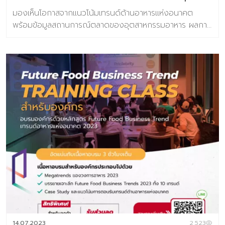
เต็ม 3,990 บาท หากมีคำถามเ […]
มองเห็นโอกาสจากแนวโน้มเทรนด์ด้านอาหารแห่งอนาคต
พร้อมข้อมูลสถานการณ์ตลาดของอุตสาหกรรมอาหาร ผลการ
วิจัยผู้บริโภคชาวไทย 800 ตัวอย่าง เกี่ยวกับการตอบรับเท
รนด์อนาคตอาหาร ข้อมูลกรณีศึกษา กว่า 100 ตัวอย่าง
เนื้อหาภายในเล่ม ชุดข้อมูลวิจัยเทรนด์ประกอบไปด้วย 6 เท
รนด์ความต้องการของผู้บริโภคยุคใหม่ 10 แนวโน้มธุรกิจ
อาหารแห่งอนาคต และ 31 เทรนด์ย่อยประกอบไปด้วย >10
แนวโน้มธุรกิจอาหารแห่งอนาคต ประกอบไปด้วย
Personalized Nutrition Well-Mental Eating Fermented
taste of time Extraordinary Meal Through The Root
Alcoholic Journey Foods for the world Alternative
Protein FoodTech Edible Beauty >ข้อมูลตัวอย่างกรณี
ศึกษากว่า 100 ตัวอย่าง >ผลการวิจัยผู้บริโภคชาวไทย 800
ตัวอย่าง เกี่ยวกับการตอบรับเทรนด์อนาคตอาหาร จำนวน
160 หน้า พิเศษ ราคา 2,900 จากปกติ 3,500 บาท พิเศษ
ห้ามพลาดกับ Exclusive Training Class บรรยาย 3 ชั่วโมง
โดย คุณปรมา ทิพย์ธนทรัพย์ ผู้อำนวยการศูนย์วิจัยเทรนด์
และคอนเซ็ปต์แห่งอนาคต บารามีซี่แล็บ โดยลูกค้าสามารถร่วม
14.07.2023
2,523