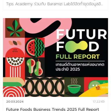
Tips Academy ร่วมกับ Baramizi Labได้จัดทำชุดข้อมูลอิน
ไซต์ผู้บริโภคยุคใหม่ ที่ออกแบบมาเพื่อตอบคำถามสำคัญของ
ธุรกิจอาหารในวันนี้และวันข้างหน้า ในยุคที่ทุกอย่างเปลี่ยนเร็ว
การแค่ “ตามเทรนด์” ไม่พออีกต่อไปแต่ต้อง มองเห็นอนาคต
ก่อนใคร เพื่อวางกลยุทธ์ให้แม่นยำ (ชุดข้อมูลเทรนด์อยู่ในรูป
แบบ E-Book ) เนื้อหาภายในเล่ม 186 หน้า ครอบคลุม
Introduction แนวคิด ทฤษฎีและสมมติฐานงานวิจัย บทที่
1 Future Food Trend เปิดมุมมองเพื่อมองเห็นโอกาสในภาพ
รวมอุตสาหกรรมอาหารแห่งอนาคต 10 แนวโน้มธุรกิจอาหาร
แห่งอนาคต ประกอบไปด้วย 1. Well-Mental Eating 2.
Personalized Nutrition 3. Edible Beauty 4. Through
the root 5. Eye Foodie 6. Extraordinary Meal 7.
Alternative Nutrition 8. Foods for the world 9.
Localized Chain 10. FoodTech บทที่ 2 Food Market
Analysis (Global) ข้อมูลสถานการณ์ตลาดของอุตสาหกรรม
อาหาร บทที่ 3 ข้อมูลกรณีศึกษากว่า 100 เคส บทที่ 4 ผลการ
วิจัยผู้บริโภคชาวไทย 800 ตัวอย่างเกี่ยวกับการตอบรับเท
20.03.2024
17,221
รนด์อนาคตอาหาร พิเศษราคา 3,591 บาท จากราคา
Future Foods Business Trends 2025 Full Report