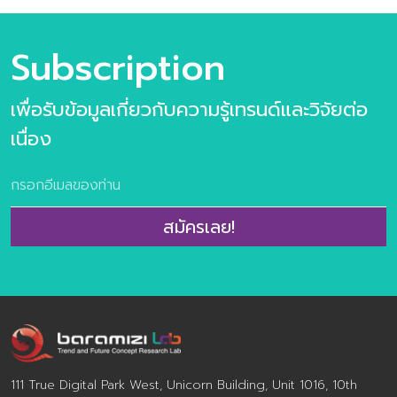
แค่กระแสที่มาแล้วไป แต่คือ “โอกาส” ที่สามารถพลิกโฉมธุรกิจ
และตอบโจทย์ทั้งในด้านคุณค่าของผู้คนและผลลัพธของ
องค์กร ถ้าคุณพร้อมที่จะก้าวไปพร้อมกับเทรนดนี้ ประตูสู่
Subscription
โอกาสได้เปิดรอนักพัฒนาธุรกิจทุกท่าน Content ภาพรวม
ของสุขภาพและความงามในปี 2025-26 Mega Trends เมกะ
เพื่อรับข้อมูลเกี่ยวกับความรู้เทรนด์และวิจัยต่อ
เทรนด์ที่กำหนดทิศทางของวงการสุขภาพและความงาม
Wellness & Beauty Trend พฤติกรรมผู้บริโภคที่ธุรกิจต้อง
เนื่อง
จับตา จำนวน 54 หน้า (รวมปก) ราคา 390 บาท ตัวอย่าง
เนื้อหาภายในเล่ม แนวคิด “Proudly and Live Long” – ที่
ไม่ใช่การมองเพี ยงแค่คุณค่าเชิงประโยชน์ (Functional
Value) ของการดูแลตนเอง เเต่มองลึกถึงคุณเชิงจิต
สมัครเลย!
วิญญาณ (Spiritual Value) ของความภาคภูมิในตนเองและ
การมีชีวิตที่ยืนยาวอย่างมีคุณค่า Wellness & Beauty
Trend พฤติกรรมผู้บริโภคที่ธุรกิจที่น่าจับตามอง และ Case
Study กรณีศึกษาที่น่าสนใจ
Wellness_Beauty_Trend_2025-2026 หากท่านมีข้อสงสัย
เกี่ยวกับเล่มวิจัย สามารถสอบถา […]
111 True Digital Park West, Unicorn Building, Unit 1016, 10th