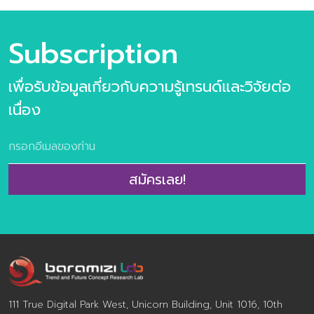
แค่กระแสที่มาแล้วไป แต่คือ “โอกาส” ที่สามารถพลิกโฉมธุรกิจ
และตอบโจทย์ทั้งในด้านคุณค่าของผู้คนและผลลัพธของ
องค์กร ถ้าคุณพร้อมที่จะก้าวไปพร้อมกับเทรนดนี้ ประตูสู่
Subscription
โอกาสได้เปิดรอนักพัฒนาธุรกิจทุกท่าน Content ภาพรวม
ของสุขภาพและความงามในปี 2025-26 Mega Trends เมกะ
เพื่อรับข้อมูลเกี่ยวกับความรู้เทรนด์และวิจัยต่อ
เทรนด์ที่กำหนดทิศทางของวงการสุขภาพและความงาม
Wellness & Beauty Trend พฤติกรรมผู้บริโภคที่ธุรกิจต้อง
เนื่อง
จับตา จำนวน 54 หน้า (รวมปก) ราคา 390 บาท ตัวอย่าง
เนื้อหาภายในเล่ม แนวคิด “Proudly and Live Long” – ที่
ไม่ใช่การมองเพี ยงแค่คุณค่าเชิงประโยชน์ (Functional
Value) ของการดูแลตนเอง เเต่มองลึกถึงคุณเชิงจิต
สมัครเลย!
วิญญาณ (Spiritual Value) ของความภาคภูมิในตนเองและ
การมีชีวิตที่ยืนยาวอย่างมีคุณค่า Wellness & Beauty
Trend พฤติกรรมผู้บริโภคที่ธุรกิจที่น่าจับตามอง และ Case
Study กรณีศึกษาที่น่าสนใจ
Wellness_Beauty_Trend_2025-2026 หากท่านมีข้อสงสัย
เกี่ยวกับเล่มวิจัย สามารถสอบถา […]
111 True Digital Park West, Unicorn Building, Unit 1016, 10th