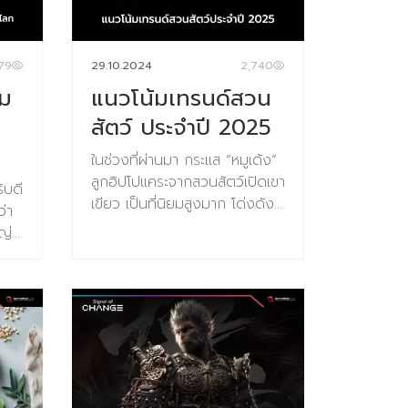
279
29.10.2024
2,740
าม
แนวโน้มเทรนด์สวน
สัตว์ ประจำปี 2025
ในช่วงที่ผ่านมา กระแส “หมูเด้ง”
ลูกฮิปโปแคระจากสวนสัตว์เปิดเขา
ิบดี
เขียว เป็นที่นิยมสูงมาก โด่งดัง
ว่า
เป็นปรากฏการณ์ระดับโลก และมี
ญ่
แฟนๆ พร้อมต่อคิวเพื่อไปเห็นหมู
าร
เด้งตัวเป็นๆ วันนี้ผู้เขียนจะมา
่ 2
ชวนผู้อ่านทุกท่านไปพบกับเทรนด์
งการ
ของการออกแบบสวนสัตว์ในปี
ง
2025 ว่าจะมีแนวโน้มเป็นอย่างไร
้าน
ในอนาคต เมื่อเรามองตลาดสวน
สัตว์ในภาพรวมระดับโลก ตลาด
ัว
ซึ่งรวม ธุรกิจพิพิธภัณฑ์ แหล่ง