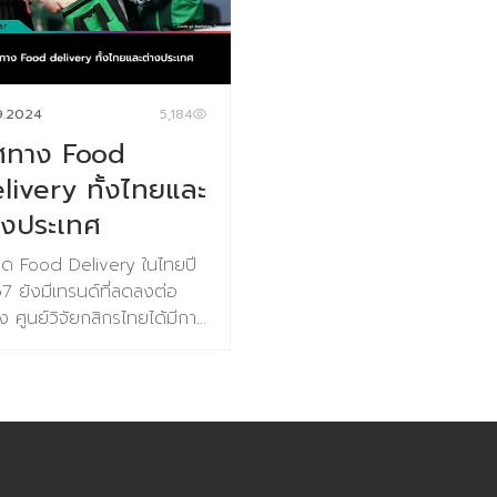
งการค้นหาโอกาสใหม่ๆ หรือ
ิ่งมีชีวิตใช้ในการปรับตัวและ
การเปลี่ยนแปลงสภาพภูมิอา
กรุงเทพฯ ช่วงเทศกาลกินเจน
งการเรียนรู้ตลาดกลุ่มเป้า
นาคุณลักษณะที่เหมาะสมกับ
ซึ่งทรัมป์เองเคยออกจากข้อ
มีมูลค่าหลายพันล้านบาท อย่
ยใหม่ๆ ที่แบรนด์จะต้องการ
พแวดล้อมที่เปลี่ยนแปลง
ตกลงปารีสในการดำรงตำแห
ก็ตาม นอกจากเทศกาลกินเจที
ดันให้เติบโต กล่าวคือ เน้น
ปล่อยให้พืชวิวัฒนาการ
ประธานาธิบดีสมัยแรก ข้อต
เกิดขึ้นแล้วจบในช่วงไม่กี่วันใ
หา Needs หรือ Unmet
รถช่วยให้ได้พืชชนิดใหม่ที่
ปารีสจัดทำขึ้นเมื่อปี 2015 มีเ
9.2024
5,184
หนึ่งปี เรายังมีไลฟ์สไตล์การ
ds ของผู้บรโภค แม้กระทั้ง
านยิ่งขึ้น โดยไม่ต้องอาศัย
หมายเพื่อควบคุมการเพิ่มขึ้
ศทาง Food
บริโภคเนื้อสัตว์ที่กินประจำต
ก็ยังไม่รู้ว่าตัวเองต้องการ นี่
แทรกแซง […]
อุณหภูมิเฉลี่ยของโลกให้ต่ำ [
ทั้งปี โดยมีหลากหลายชื่อเรีย
livery ทั้งไทยและ
หัวใจสำคัญของการจะทำให้
ไม่ว่าจะเป็น กินเจ (ที่กินได้ห
างประเทศ
กิจก้าวไปในอนาคต ยก
แบบ) กินมังสวิรัติ กินแบบวี
อย่างโจทย์เช่น การพัฒนา
เหล่านี้มีข้อบังคับการกินที่แต
ด Food Delivery ในไทยปี
แบบร้านให้ตอบโจทย์กลุ่มเป้า
ต่างกันไป ข้อมูลจากชุดข้อมู
7 ยังมีเทรนด์ที่ลดลงต่อ
ยเพื่อเพิ่มยอดขาย “ทำ
วิจัยเทรนด์ Future Food
อง ศูนย์วิจัยกสิกรไทยได้มีการ
างไรจึงจะคว้าใจกลุ่มเป้าหมาย
Business Trends 2025 โ
เมินว่าในปี 2567 มูลค่าตลาด
่มเติมได้” ข้อดีของการทำ
ศูนย์วิจัยเทรนด์และคอนเซ็ปต์
d Delivery จะอยู่ที่ประมาณ
ยประเภทนี้ … จะได้สิ่งใหม่ๆ ที่
แห่งอนาคต บารามีซี่ แล็บ มี
 หมื่นล้านบาท หรือหดตัว
นด์จะได้พัฒนาไปสู่ยุค
ข้อมูลว่า มีคนไทยไม่กินเนื้อสั
% จากปี 2566 แม้ว่าค่าใช้
คต และเป็นการดึงให้ผู้บริโภค
7.8% ของประชากรทั้งหมด 
ในการสั่งอาหารเฉลี่ยต่อครั้ง
คงจดจำเราได้ตลอดไป ควร
ข้อมูลตลาดดังกล่าวทำให้มอ
ะปรับตัวเพิ่มขึ้น (Price per
ิจัยประเภทนี้ตอนไหน… ธุรกิจ
เห็นโอกาสของธุรกิจโปรตีนท