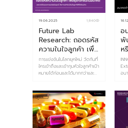
19.06.2025
1,840
16.1
Future Lab
อน
Research: ถอดรหัส
พั
ความในใจลูกค้า เพื่อ
หร
ธุรกิจที่ชนะในอนาคต
การแข่งขันในโลกยุคใหม่ วัดกันที่
INN
ใครเข้าถึงและเข้ากุมหัวใจลูกค้าเป้า
Ext
หมายได้ก่อนและได้มากกว่าและ
อนา
Future Lab Research คือ
เลื
คอนเซปต์การทำวิจัยที่ช่วยคุณ
The
ได้ หลายคนอาจจะคิดว่าในโลกยุค
Vaul
เทคโนโลยีดิจิทัลขนาดนี้ อาจจะมี
ของ
เทคโนโลยี อะไรที่สร้างความ
คว
สามารถทางการแข่งขันให้กับ
พืช
ธุรกิจของเราได้ใช่มั้ยคะ มันก็ใช่นะ
พันธ