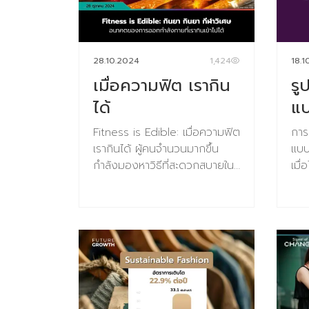
มันช่วยได้ …แต่ลองคิดอีกที
200
เทคโนโลยีที่เกิดในยุคนี้ช่วงเวลานี้
พัน
ล้วนแต่จะทำให้ ถูกลงๆ เข้าถึงได้
ปี2
มากขึ้น ถึงจุดหนึ่งเทคโนโลยีก็
จำน
28.10.2024
1,424
18.1
คือ Foundation หรือฐานราก
เมล็
เมื่อความฟิต เรากิน
รู
ของธุรกิจ ที่คนที่ไม่มีหรือทำไม่ได้
ในถ
ใช้ไม่เป็นก็จะไม่สามารถอยู่ในโลก
เก็
ได้
แ
แห่งการแข่งขันได้อีกต่อไป เป็น
ถึง
Fitness is Edible: เมื่อความฟิต
การ
เช่นนี้แล้วเราจะสร้างความแตก
อยู
เรากินได้ ผู้คนจำนวนมากขึ้น
แบบ
ต่างและมีความสามารถทางการ
ด้ว
กำลังมองหาวิธีที่สะดวกสบายใน
เมื
แข่งขันที่เหนือกว่าได้อย่างไร
พัน
การรักษาสุขภาพโดยไม่ต้องเสีย
ได้แ
Back to Basic ค่ะ : ) คำตอบ
ภาว
เวลาไปกับการออกกำลังกายแบบ
Exp
กลับมาอยู่ที่ความสามารถในการ
ภารก
เดิมๆ สอดคล้องกับกระแสสำคัญ
วิจ
เข้าใจโจทย์ที่จะทำให้เราชนะ! ซึ่ง
คำถ
ในอุตสาหกรรมการดูแลสุขภาพ
Re
โจทย์นั้นอยู่ไม่ใกล้ไม่ไกลก็คืออยู่ที่
รักษ
ศูนย์วิจัยเทรนด์และคอนเซปต์
ทั้ง
หัวใจของลูกค้าเป้าหมายของเรา
พืช
แห่งอนาคตบารามีซี่ แล็บ ได้
1.E
นั่นเองค่ะ เทคโนโลยีที่พัฒนาขึ้น
ธรร
ศึกษาหาข้อมูลพบว่า ตลาดการ
การ
ไม่ได้เปลี่ยนกุญแจดอกนี้ไปแต่
เปล
ดูแลสุขภาพทั่วโลกซึ่งปัจจุบันมี
ภาคธ
เทคโนโลยีมาช่วยเสริม
วิว