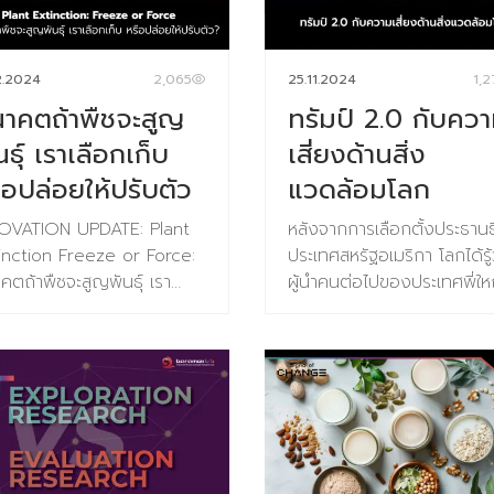
2.2024
2,065
25.11.2024
1,
าคตถ้าพืชจะสูญ
ทรัมป์ 2.0 กับคว
นธุ์ เราเลือกเก็บ
เสี่ยงด้านสิ่ง
ือปล่อยให้ปรับตัว
แวดล้อมโลก
OVATION UPDATE: Plant
หลังจากการเลือกตั้งประธานธ
inction Freeze or Force:
ประเทศสหรัฐอเมริกา โลกได้รู้
คตถ้าพืชจะสูญพันธุ์ เรา
ผู้นำคนต่อไปของประเทศพี่ให
อกเก็บ หรือปล่อยให้ปรับตัว
ของโลก คือ โดนัล ทรัมป์ ก
 Svalbard Global Seed
หวนคืนทำเนียบขาวเป็นสมัยที
t ตั้งอยู่ในหมู่เกาะ Svalbard
ของ โดนัลด์ ทรัมป์ นำมาซึ่
นอร์เวย์ ทำหน้าที่เก็บรักษา
เปลี่ยนแปลงด้านนโยบายขอ
ามหลากหลายทางชีวภาพของ
ประเทศสหรัฐอเมริกาในหลายด
พรรณทั่วโลก คลังรักษาเมล็ด
ทั้ง เศรษฐกิจ สังคม และสิ่ง
ุ์แห่งนี้เริ่มเปิดทำการเมื่อปี
แวดล้อม แน่นอนว่าการขยับต