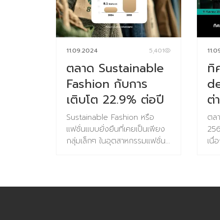
มูลค่ามากกว่า 1.8 ล้านล้าน
ต้อ
ประสิทธิภาพในการเข้าถึงหัวใจ
และส
ดอลลาร์ที่กำลังเติบโตอย่าง
ต้อ
ของลูกค้า มันอาจจะง่ายขึ้น เร็ว
พัฒ
รวดเร็ว เนื่องจากผู้คนจำนวน
หมา
ขึ้น ถูกลงบ้างในบางโจทย์ (แต่
สภา
มากขึ้นแสวงหาผลิตภัณฑ์ และ
ผลัก
บางโจทย์ก็อาจจะยังต้องใช้วิธี
การ
บริการที่ช่วยให้การดูแลสุขภาพ
การ
คลาสสิคอยู่) และเทค […]
สามา
11.09.2024
5,401
11.0
เป็นเรื่องง่าย และเข้าถึงได้มากขึ้น
Nee
ทนท
ตลาด Sustainable
ทิ
การจัดการน้ำหนักเป็นพื้นที่
เค้า
การ
Fashion กับการ
de
สำคัญในภาคส่วนนี้ โดยเฉพาะ
คือ
เติบโต 22.9% ต่อปี
ต่
อย่างยิ่งเมื่อมีการคาดการณ์ว่า
ธุร
ประชากรมากกว่าครึ่งหนึ่งของ
ตัว
Sustainable Fashion หรือ
ตลา
โลกอาจมีน้ำหนักเกินภายในปี
ต้น
แฟชั่นแบบยั่งยืนที่เคยเป็นเพียง
256
2035 ส่งผลให้ยาลดน้ำหนัก และ
หมา
กลุ่มเล็กๆ ในอุตสาหกรรมแฟชั่น
เนื่
อาหารเสริมได้รับความสนใจเพิ่ม
อย่
โดยรวม กำลังได้รับความสนใจ
ประ
มากขึ้น อนาคตเริ่มชัดเจนขึ้นเมื่อ
เพิ
อย่างรวดเร็วเนื่องจากผู้บริโภค
Foo
นักวิทยาศาสตร์จาก Aarhus
วิจั
ตระหนักถึงปัญหาด้านสิ่ง
8.6
University ในประเทศเดนมาร์ก
แบร
แวดล้อมและจริยธรรมมากขึ้น
1.0
ได้พัฒนาตัวยาที่จำลองการเผา
อนา
ในปี 2024 ตลาดแฟชั่นยั่งยืน
จ่าย
ผลาญเทียบเท่าการวิ่งระยะ 10
ยัง
ระดับโลกมีมูลค่า 8.1 พันล้าน
น่าจ
กิโลเมตรได้ หรือจะเรียกว่า “ยา
ทำว