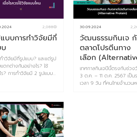
8 และมีการรับฝากเมล็ด
ของประเทศมหาอำนาจอันดับ
ธุ์จากทั่วโลก โดยเฉพาะใน
หนึ่งของโลกย่อมสะเทือนไปทั
024 มีการฝากเมล็ดพันธุ์
โลก วันนี้เราจะมารีวิวหนึ่งใน
วนมากที่สุดในรอบ 16 ปี
เปลี่ยนแปลงสำคัญคือด้านสิ่
0.2024
2,088
30.09.2024
2,2
ดพันธุ์ทั้งหมดจะถูกเก็บรักษา
แวดล้่อม วิกฤตสภาพภูมิอา
ปแบบการทำวิจัยมีกี่
วัฒนธรรมกินเจ ก
ุงพิเศษที่ทนต่อความชื้นและ
และนโยบายทางด้านเศรษฐกิจ
บในสภาพแวดล้อมอุณหภูมิต่ำ
เขียวของสหรัฐอเมริกา เป็นหน
บบ
ตลาดโปรตีนทาง
 -18 องศาเซลเซียส เพื่อให้พืช
ในประเด็นที่อาจได้เห็นความ
เลือก (Alternativ
ทำวิจัยมีกี่รูปแบบ? และแต่รูป
่ในสภาวะหลับใหลเป็นเวลานาน
เปลี่ยนแปลงทางนโยบายจาก
Protein)
แตกต่างกันอย่างไร? ใช้
ยเป้าหมายที่จะป้องกันการสูญ
เป็นประธานาธิบดีอีกสมัยขอ
เทศกาลกินเจปีนี้ตรงกับช่วงวั
่อไร? การทำวิจัยมี 2 รูปแบบ
ธุ์ของพืชสำคัญจากภัยพิบัติ
ทรัมป์ ว่าที่ประธานาธิบดีสหรั
3 ต.ค. – 11 ต.ค. 2567 เป็น
ก่ 1.การวิจัยแบบ
ะโลกร้อน และโรคจากพืช แต่
ผู้นี้เคยบอกว่าความพยายาม
เวลา 9 วัน ที่คนไทยจำนวนหน
loration Research 2.การ
ิจของคลังนี้ก็ก่อให้เกิด
การส่งเสริมพลังงานสีเขียวเป
เลือกที่จะ “กินเจ” คืองดบริโ
ัยแบบ Evaluation
ามสำคัญว่าเราควรจะเน้นการ
“การหลอกลวง” มีการคาดก
เนื้อสัตว์ โดยกินเจมีวัตถุประ
search ความแตกต่างของ
าพืชพันธุ์ที่มีอยู่ หรือปล่อยให้
ว่า โดนัลด์ ทรัมป์ จะพาสหรัฐ
ที่หลากหลาย ทั้งกินเจเพื่อสุ
 2 แบบ และใช้เมื่อไร?
ปรับตัวและวิวัฒนาการตาม
ถอนตัวออกจาก “ข้อตกลง
ที่ดีขึ้น, กินเจเพื่อทำบุญ และ
xploration Research คือ
มชาติเพื่อรับมือกับความ
ปารีส” (Paris Agreement) ซ
เพื่อละเว้นกรรม (ที่เกิดจากก
วิจัยแบบการค้นหาสิ่งใหม่ๆ ให้
ี่ยนแปลงของโลก การ
เป็นสนธิสัญญาระหว่างประเทศ
สัตว์ตัดชีวิต) โดยประมาณก
ุรกิจ ใช้เมื่อเวลาธุรกิจ
ัฒนาการเป็นกระบวนการที่พืช
มีผลผูกพันทางกฎหมายเกี่ยว
เม็ดเงินค่าใช้จ่ายของคน