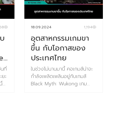
ประวัติศาสตร์ สวนสัตว์ และสวน
้ง
สาธารณะ รวมกันแล้วประมาณ
การ
การมีมูลค่า 24.93 พันล้านดอล
ง
ล่าสหรัฐ ในปี 2024 และคาด
68
18.09.2024
1,194
กาศ
การณ์ว่าในปี 2029 จะมีมูลค่า
ับ
อุตสาหกรรมเกมขา
สี
52.06 พันล้านดอลล่าสหรัฐ ด้วย
ึ่ง
ขึ้น กับโอกาสของ
อัตราการเติบโตทบต้นอยู่ที่
e
ประเทศไทย
15.88% แนวโน้มของสวนสัตว์ใน
การ
ปี 2025 คาดว่าจะสะท้อนถึงการ
ง
นที่
ในช่วงไม่นานมานี้ คอเกมส์น่าจะ
ผสมผสานระหว่างเทคโนโลยี การ
ฐฯ
ระยะ
กำลังเพลิดเพลินอยู่กับเกมส์
อนุรักษ์ และความคาดหวังของผู้
ใน
ึ่ง
Black Myth: Wukong เกม
เข้าชมที่พัฒนาไป สวนสัตว์ยุค
็น
ภค
Action RPG ฟอร์มยักษ์ที่
ใหม่จะเน้นด้านการศึกษา การ
ารณ์
สงค์
ดัดแปลงจากวรรณกรรม
อนุรักษ์สัตว์ป่า และประสบการณ์
ฯ
ขภาพ
คลาสสิคชื่อดังของจีน “ไซ
เชิงโต้ตอบมากกว่าการจัดแสดง
กินเจ
อิ๋ว” (Journey to the West)
แบบดั้งเดิม ซึ่งมีแนวโน้มสำคัญที่
ึ่ง
ารฆ่า
ล่าสุด ทา Stream DBได้ระบุว่า
คาดว่าจะเกิดขึ้นในปี 2025 ดังนี้:
ที่
าร
Black Myth: Wukong กวาด
1. ประสบการณ์ดิจิทัลเสมือนจริง
กับ
ยอดผู้เล่นได้กว่า 1 ล้านคน หลัง