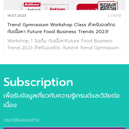
Email :
contact@baramizi.co.th
14.07.2023
2,089
Trend Gymnasium Workshop Class สำหรับองค์กร
กับเนื้อหา Future Food Business Trends 2023!
Workshop 1 วันเต็ม กับเนื้อหาFuture Food Business
Trend 2023 สำหรับองค์กร กับคลาส Trend Gymnasium
Workshop เปิดมุมมองโอกาสการต่อยอดธุรกิจ เพื่อ
ออกแบบฉากทัศน์แห่งอนาคต (Future Scenario Idea) รับ
ส่วนลดทันที! คลิ๊กที่นี่ >> https://lin.ee/1JZO7Nc . เนื้อหาใน
Workshop สำหรับองค์กร ประกอบไปด้วย การบรรยายแบบ
Subscription
จัดเต็ม Future Food Trend ทั้ง 10 เทรนด์ FoodTrend
Selection การเลือเทรนด์ที่เป็นโจทย์ของธุรกิจ Trend
เพื่อรับข้อมูลเกี่ยวกับความรู้เทรนด์และวิจัยต่อ
Gymnasium workshop การประยุกต์เทรนด์สู่ไอเดียแห่ง
นวัตกรรม —————————————— ติดต่อสอบถามเพิ่ม
เนื่อง
เติมได้ที่ ช่องทางด้านล่างนี้ : FACEBOOK : ศูนย์วิจัยเทรนด์
และคอนเซปต์แห่งอนาคต Baramizi Lab LINE OA :
Baramizi_lab Email :
contact@baramizi.co.th