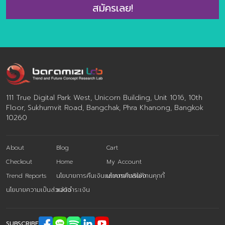
———————– ศูนย์วิจัยเทรนด์และคอนเซปต์แห่งอนาคต
สมัครเลย!
Baramizi Lab – องค์กรที่ทำหน้าที่จับตามองเทรนด์ที่น่าสนใจ
เพื่อภาคธุรกิจและจัดทำวิจัยเพื่อดูว่าผู้บริโภคคนไทยยอมรับเท
รนด์ไหนมากที่สุด เพื่อให้ธุรกิจของท่านสามารถใช้ข้อมูลเหล่า
[…]
111 True Digital Park West, Unicorn Building, Unit 1016, 10th
Floor, Sukhumvit Road, Bangchak, Phra Khanong, Bangkok
10260
About
Blog
Cart
Checkout
Home
My Account
Trend Reports
นโยบายการคืนเงินและการคืนสินค้า
นโยบายการใช้งานคุกกี้
นโยบายความเป็นส่วนตัว
แจ้งชำระเงิน
SUBSCRIBE