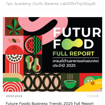
Tips Academy ร่วมกับ Baramizi Labได้จัดทำชุดข้อมูลอิน
ไซต์ผู้บริโภคยุคใหม่ ที่ออกแบบมาเพื่อตอบคำถามสำคัญของ
ธุรกิจอาหารในวันนี้และวันข้างหน้า ในยุคที่ทุกอย่างเปลี่ยนเร็ว
การแค่ “ตามเทรนด์” ไม่พออีกต่อไปแต่ต้อง มองเห็นอนาคต
ก่อนใคร เพื่อวางกลยุทธ์ให้แม่นยำ (ชุดข้อมูลเทรนด์อยู่ในรูป
แบบ E-Book ) เนื้อหาภายในเล่ม 186 หน้า ครอบคลุม
Introduction แนวคิด ทฤษฎีและสมมติฐานงานวิจัย บทที่
1 Future Food Trend เปิดมุมมองเพื่อมองเห็นโอกาสในภาพ
รวมอุตสาหกรรมอาหารแห่งอนาคต 10 แนวโน้มธุรกิจอาหาร
แห่งอนาคต ประกอบไปด้วย 1. Well-Mental Eating 2.
Personalized Nutrition 3. Edible Beauty 4. Through
the root 5. Eye Foodie 6. Extraordinary Meal 7.
Alternative Nutrition 8. Foods for the world 9.
Localized Chain 10. FoodTech บทที่ 2 Food Market
Analysis (Global) ข้อมูลสถานการณ์ตลาดของอุตสาหกรรม
อาหาร บทที่ 3 ข้อมูลกรณีศึกษากว่า 100 เคส บทที่ 4 ผลการ
วิจัยผู้บริโภคชาวไทย 800 ตัวอย่างเกี่ยวกับการตอบรับเท
20.03.2024
17,220
รนด์อนาคตอาหาร พิเศษราคา 3,591 บาท จากราคา
Future Foods Business Trends 2025 Full Report