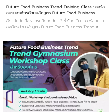
กันออกแบบเนื้อหาเทรนด์ด้านอาหารแห่งอนาคตที่ตรงประเด็น
Future Food Business Trend Training Class : คอร์ส
และสอดคล้องกับ […]
อบรมองค์กรด้วยหลักสูตร Future Food Business
Trend เทรนด์อาหารแห่งอนาคต 2023
อัดแน่นกับเนื้อหาเทรนนิงองค์กร 3 ชั่วโมงเต็ม! . คอร์สอบรม
องค์กรด้วยหลักสูตร Future Food Business Trend เท
รนด์อาหารแห่งอนาคต 2023 รับส่วนลดทันที! คลิ๊กที่นี่
>> https://lin.ee/1JZO7Nc . มองเห็นโอกาสการต่อยอด
ธุรกิจของคุณ ด้วยเทรนด์อาหารแห่งอนาคต สำหรับ
อุตสาหกรรมอาหาร พร้อมขยายโอกาสและเอาชนะใจผู้บริโภคได้
มากขึ้น . เนื้อหาเทรนนิ่งสำหรับองค์กร ประกอบไปด้วย
Megatrends ของวงการอาหาร 2022 บรรยายเจาะลึก
Future Food Business Trends 2022 ทั้ง 10เทรนด์
Case Study และ แนวโน้มการตอบรับเทรนด์ด้านอาหารแห่
งอนาค *สิทธิพิเศษสำหรับลูกค้า Baramizi Group และ
Partner รับส่วนลดทันที 10% ถึงวันที่ 30 กันยายน 2565 ค
ลิ๊กที่นี่ >> https://lin.ee/1JZO7Nc
—————————————— ติดต่อสอบถามเพิ่มเติมได้ที่
ช่องทางด้านล่างนี้ : FACEBOOK : ศูนย์วิจัยเทรนด์และคอน
เซปต์แห่งอนาคต Baramizi Lab LINE OA : Baramizi_lab