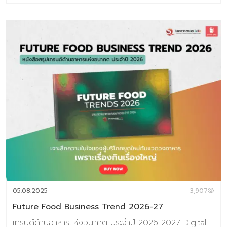
2027 Digital Tips Academy ร่วมกับ Baramizi Labจัดทำ
ชุดข้อมูลอินไซต์ผู้บริโภคยุคใหม่เพื่อช่วยตอบโจทย์สำคัญของ
ธุรกิจอาหาร ทั้งในวันนี้และอนาคต ในเซ็ตประกอบด้วยหนังสือ
2 เล่ม 1.Thai Consumer Future Insight in Food
Industry หนังสือที่เจาะลึกทุกอินไซต์สำคัญของผู้บริโภคไทยใน
โลกอาหารปี 2025–2026 2.Future Food Business
Trend 2026-2027 หนังสือสรุปเทรนด์ด้านอาหารแห่ง
อนาคต ประจำปี 2026 (ชุดข้อมูลเทรนด์อยู่ในรูปแบบ E-
Book สามารถดาวน์โหลดอ่านได้ทันที) พิเศษราคา
6,384 บาท จากราคาเต็ม 7,980 บาท ชุดข้อมูลที่ 1 Thai
Consumer Future Insight in Food Industry เจาะลึก
ความในใจของผู้บริโภคยุดใหม่กับแวดวงอาหาร เพราะเรื่องกิน
เรื่องใหญ่ เนื้อหาภายเล่ม ประกอบด้วย Introduction แนวคิด
ทฤษฎีและสมมติฐานงานวิจัย บทที่ 1 Respondents’ Profile
กลุ่มตัวอย่างงานวิจัย บทที่ 2 Food in Thais’ Life –
Occasion อาหารกับโอกาสในชีวิตประจำวัน บทที่ 3 Update
05.08.2025
3,907
Eating & Buying Behavior รูปแบบการกินและการตัดสินใจซ
Future Food Business Trend 2026-27
[…]
เทรนด์ด้านอาหารแห่งอนาคต ประจำปี 2026-2027 Digital