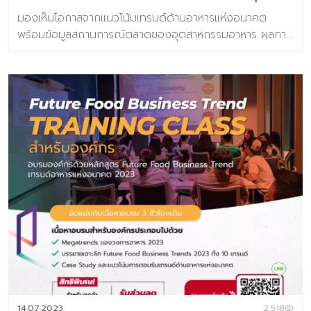
เต็ม 3,990 บาท หากมีคำถามเ […]
มองเห็นโอกาสจากแนวโน้มเทรนด์ด้านอาหารแห่งอนาคต
พร้อมข้อมูลสถานการณ์ตลาดของอุตสาหกรรมอาหาร ผลการ
วิจัยผู้บริโภคชาวไทย 800 ตัวอย่าง เกี่ยวกับการตอบรับเท
รนด์อนาคตอาหาร ข้อมูลกรณีศึกษา กว่า 100 ตัวอย่าง
เนื้อหาภายในเล่ม ชุดข้อมูลวิจัยเทรนด์ประกอบไปด้วย 6 เท
รนด์ความต้องการของผู้บริโภคยุคใหม่ 10 แนวโน้มธุรกิจ
อาหารแห่งอนาคต และ 31 เทรนด์ย่อยประกอบไปด้วย >10
แนวโน้มธุรกิจอาหารแห่งอนาคต ประกอบไปด้วย
Personalized Nutrition Well-Mental Eating Fermented
taste of time Extraordinary Meal Through The Root
Alcoholic Journey Foods for the world Alternative
Protein FoodTech Edible Beauty >ข้อมูลตัวอย่างกรณี
ศึกษากว่า 100 ตัวอย่าง >ผลการวิจัยผู้บริโภคชาวไทย 800
ตัวอย่าง เกี่ยวกับการตอบรับเทรนด์อนาคตอาหาร จำนวน
160 หน้า พิเศษ ราคา 2,900 จากปกติ 3,500 บาท พิเศษ
ห้ามพลาดกับ Exclusive Training Class บรรยาย 3 ชั่วโมง
โดย คุณปรมา ทิพย์ธนทรัพย์ ผู้อำนวยการศูนย์วิจัยเทรนด์
และคอนเซ็ปต์แห่งอนาคต บารามีซี่แล็บ โดยลูกค้าสามารถร่วม
14.07.2023
2,518