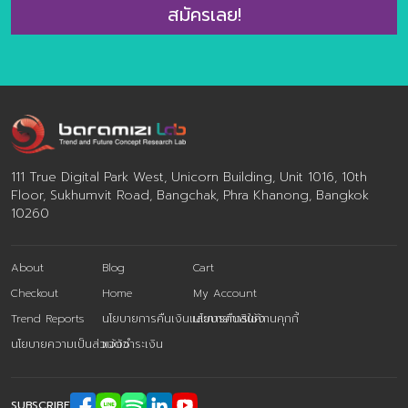
———————– ศูนย์วิจัยเทรนด์และคอนเซปต์แห่งอนาคต
สมัครเลย!
Baramizi Lab – องค์กรที่ทำหน้าที่จับตามองเทรนด์ที่น่าสนใจ
เพื่อภาคธุรกิจและจัดทำวิจัยเพื่อดูว่าผู้บริโภคคนไทยยอมรับเท
รนด์ไหนมากที่สุด เพื่อให้ธุรกิจของท่านสามารถใช้ข้อมูลเหล่า
[…]
111 True Digital Park West, Unicorn Building, Unit 1016, 10th
Floor, Sukhumvit Road, Bangchak, Phra Khanong, Bangkok
10260
About
Blog
Cart
Checkout
Home
My Account
Trend Reports
นโยบายการคืนเงินและการคืนสินค้า
นโยบายการใช้งานคุกกี้
นโยบายความเป็นส่วนตัว
แจ้งชำระเงิน
SUBSCRIBE