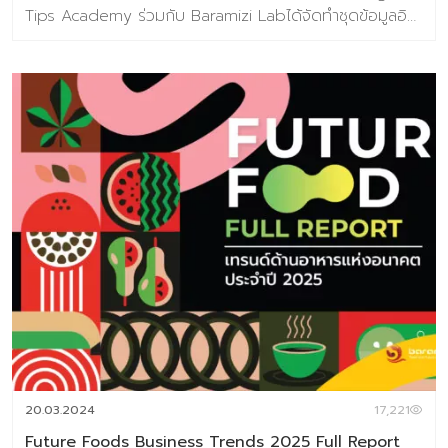
Tips Academy ร่วมกับ Baramizi Labได้จัดทำชุดข้อมูลอิน
ไซต์ผู้บริโภคยุคใหม่ ที่ออกแบบมาเพื่อตอบคำถามสำคัญของ
ธุรกิจอาหารในวันนี้และวันข้างหน้า ในยุคที่ทุกอย่างเปลี่ยนเร็ว
การแค่ “ตามเทรนด์” ไม่พออีกต่อไปแต่ต้อง มองเห็นอนาคต
ก่อนใคร เพื่อวางกลยุทธ์ให้แม่นยำ (ชุดข้อมูลเทรนด์อยู่ในรูป
แบบ E-Book ) เนื้อหาภายในเล่ม 186 หน้า ครอบคลุม
Introduction แนวคิด ทฤษฎีและสมมติฐานงานวิจัย บทที่
1 Future Food Trend เปิดมุมมองเพื่อมองเห็นโอกาสในภาพ
รวมอุตสาหกรรมอาหารแห่งอนาคต 10 แนวโน้มธุรกิจอาหาร
แห่งอนาคต ประกอบไปด้วย 1. Well-Mental Eating 2.
Personalized Nutrition 3. Edible Beauty 4. Through
the root 5. Eye Foodie 6. Extraordinary Meal 7.
Alternative Nutrition 8. Foods for the world 9.
Localized Chain 10. FoodTech บทที่ 2 Food Market
Analysis (Global) ข้อมูลสถานการณ์ตลาดของอุตสาหกรรม
อาหาร บทที่ 3 ข้อมูลกรณีศึกษากว่า 100 เคส บทที่ 4 ผลการ
วิจัยผู้บริโภคชาวไทย 800 ตัวอย่างเกี่ยวกับการตอบรับเท
20.03.2024
17,221
รนด์อนาคตอาหาร พิเศษราคา 3,591 บาท จากราคา
Future Foods Business Trends 2025 Full Report