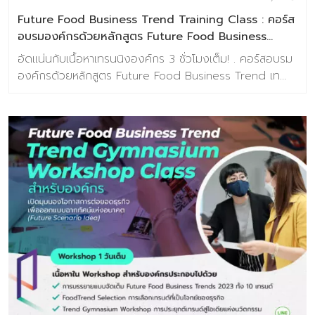
กันออกแบบเนื้อหาเทรนด์ด้านอาหารแห่งอนาคตที่ตรงประเด็น
Future Food Business Trend Training Class : คอร์ส
และสอดคล้องกับ […]
อบรมองค์กรด้วยหลักสูตร Future Food Business
Trend เทรนด์อาหารแห่งอนาคต 2023
อัดแน่นกับเนื้อหาเทรนนิงองค์กร 3 ชั่วโมงเต็ม! . คอร์สอบรม
องค์กรด้วยหลักสูตร Future Food Business Trend เท
รนด์อาหารแห่งอนาคต 2023 รับส่วนลดทันที! คลิ๊กที่นี่
>> https://lin.ee/1JZO7Nc . มองเห็นโอกาสการต่อยอด
ธุรกิจของคุณ ด้วยเทรนด์อาหารแห่งอนาคต สำหรับ
อุตสาหกรรมอาหาร พร้อมขยายโอกาสและเอาชนะใจผู้บริโภคได้
มากขึ้น . เนื้อหาเทรนนิ่งสำหรับองค์กร ประกอบไปด้วย
Megatrends ของวงการอาหาร 2022 บรรยายเจาะลึก
Future Food Business Trends 2022 ทั้ง 10เทรนด์
Case Study และ แนวโน้มการตอบรับเทรนด์ด้านอาหารแห่
งอนาค *สิทธิพิเศษสำหรับลูกค้า Baramizi Group และ
Partner รับส่วนลดทันที 10% ถึงวันที่ 30 กันยายน 2565 ค
ลิ๊กที่นี่ >> https://lin.ee/1JZO7Nc
—————————————— ติดต่อสอบถามเพิ่มเติมได้ที่
ช่องทางด้านล่างนี้ : FACEBOOK : ศูนย์วิจัยเทรนด์และคอน
เซปต์แห่งอนาคต Baramizi Lab LINE OA : Baramizi_lab