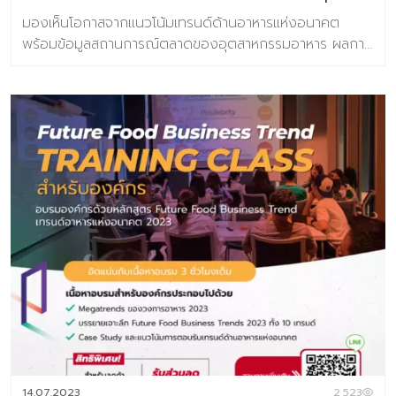
เต็ม 3,990 บาท หากมีคำถามเ […]
มองเห็นโอกาสจากแนวโน้มเทรนด์ด้านอาหารแห่งอนาคต
พร้อมข้อมูลสถานการณ์ตลาดของอุตสาหกรรมอาหาร ผลการ
วิจัยผู้บริโภคชาวไทย 800 ตัวอย่าง เกี่ยวกับการตอบรับเท
รนด์อนาคตอาหาร ข้อมูลกรณีศึกษา กว่า 100 ตัวอย่าง
เนื้อหาภายในเล่ม ชุดข้อมูลวิจัยเทรนด์ประกอบไปด้วย 6 เท
รนด์ความต้องการของผู้บริโภคยุคใหม่ 10 แนวโน้มธุรกิจ
อาหารแห่งอนาคต และ 31 เทรนด์ย่อยประกอบไปด้วย >10
แนวโน้มธุรกิจอาหารแห่งอนาคต ประกอบไปด้วย
Personalized Nutrition Well-Mental Eating Fermented
taste of time Extraordinary Meal Through The Root
Alcoholic Journey Foods for the world Alternative
Protein FoodTech Edible Beauty >ข้อมูลตัวอย่างกรณี
ศึกษากว่า 100 ตัวอย่าง >ผลการวิจัยผู้บริโภคชาวไทย 800
ตัวอย่าง เกี่ยวกับการตอบรับเทรนด์อนาคตอาหาร จำนวน
160 หน้า พิเศษ ราคา 2,900 จากปกติ 3,500 บาท พิเศษ
ห้ามพลาดกับ Exclusive Training Class บรรยาย 3 ชั่วโมง
โดย คุณปรมา ทิพย์ธนทรัพย์ ผู้อำนวยการศูนย์วิจัยเทรนด์
และคอนเซ็ปต์แห่งอนาคต บารามีซี่แล็บ โดยลูกค้าสามารถร่วม
14.07.2023
2,523