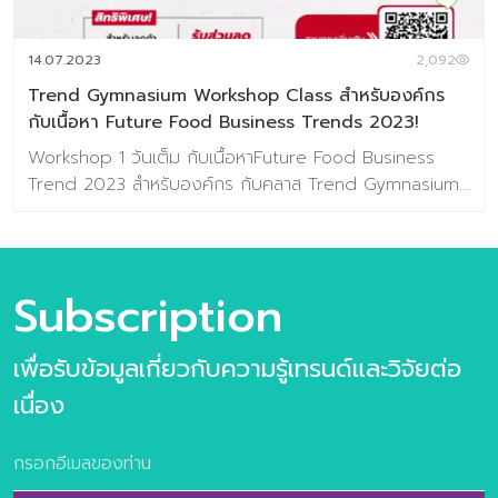
Email :
contact@baramizi.co.th
14.07.2023
2,092
Trend Gymnasium Workshop Class สำหรับองค์กร
กับเนื้อหา Future Food Business Trends 2023!
Workshop 1 วันเต็ม กับเนื้อหาFuture Food Business
Trend 2023 สำหรับองค์กร กับคลาส Trend Gymnasium
Workshop เปิดมุมมองโอกาสการต่อยอดธุรกิจ เพื่อ
ออกแบบฉากทัศน์แห่งอนาคต (Future Scenario Idea) รับ
ส่วนลดทันที! คลิ๊กที่นี่ >> https://lin.ee/1JZO7Nc . เนื้อหาใน
Workshop สำหรับองค์กร ประกอบไปด้วย การบรรยายแบบ
Subscription
จัดเต็ม Future Food Trend ทั้ง 10 เทรนด์ FoodTrend
Selection การเลือเทรนด์ที่เป็นโจทย์ของธุรกิจ Trend
เพื่อรับข้อมูลเกี่ยวกับความรู้เทรนด์และวิจัยต่อ
Gymnasium workshop การประยุกต์เทรนด์สู่ไอเดียแห่ง
นวัตกรรม —————————————— ติดต่อสอบถามเพิ่ม
เนื่อง
เติมได้ที่ ช่องทางด้านล่างนี้ : FACEBOOK : ศูนย์วิจัยเทรนด์
และคอนเซปต์แห่งอนาคต Baramizi Lab LINE OA :
Baramizi_lab Email :
contact@baramizi.co.th