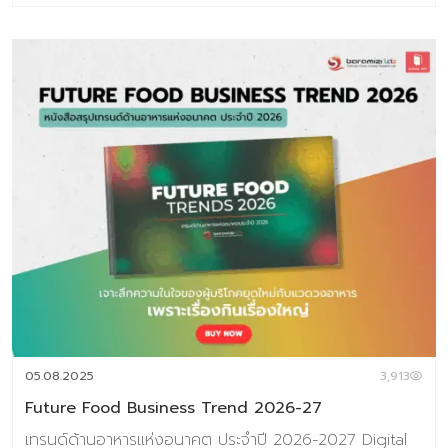
2027 Digital Tips Academy ร่วมกับ Baramizi Labจัดทำ
ชุดข้อมูลอินไซต์ผู้บริโภคยุคใหม่เพื่อช่วยตอบโจทย์สำคัญของ
ธุรกิจอาหาร ทั้งในวันนี้และอนาคต ในเซ็ตประกอบด้วยหนังสือ
2 เล่ม 1.Thai Consumer Future Insight in Food
Industry หนังสือที่เจาะลึกทุกอินไซต์สำคัญของผู้บริโภคไทยใน
โลกอาหารปี 2025–2026 2.Future Food Business
Trend 2026-2027 หนังสือสรุปเทรนด์ด้านอาหารแห่ง
อนาคต ประจำปี 2026 (ชุดข้อมูลเทรนด์อยู่ในรูปแบบ E-
Book สามารถดาวน์โหลดอ่านได้ทันที) พิเศษราคา
6,384 บาท จากราคาเต็ม 7,980 บาท ชุดข้อมูลที่ 1 Thai
Consumer Future Insight in Food Industry เจาะลึก
ความในใจของผู้บริโภคยุดใหม่กับแวดวงอาหาร เพราะเรื่องกิน
เรื่องใหญ่ เนื้อหาภายเล่ม ประกอบด้วย Introduction แนวคิด
ทฤษฎีและสมมติฐานงานวิจัย บทที่ 1 Respondents’ Profile
กลุ่มตัวอย่างงานวิจัย บทที่ 2 Food in Thais’ Life –
Occasion อาหารกับโอกาสในชีวิตประจำวัน บทที่ 3 Update
05.08.2025
3,913
Eating & Buying Behavior รูปแบบการกินและการตัดสินใจซ
Future Food Business Trend 2026-27
[…]
เทรนด์ด้านอาหารแห่งอนาคต ประจำปี 2026-2027 Digital