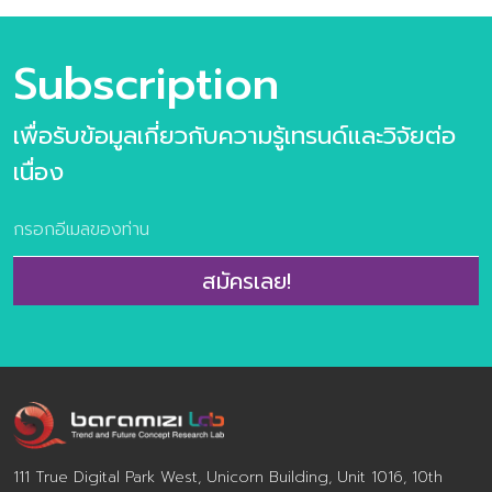
รนด์อนาคตอาหาร ข้อมูลกรณีศึกษา กว่า 100 ตัวอย่าง
เนื้อหาภายในเล่ม ชุดข้อมูลวิจัยเทรนด์ประกอบไปด้วย 6 เท
รนด์ความต้องการของผู้บริโภคยุคใหม่ 10 แนวโน้มธุรกิจ
Subscription
อาหารแห่งอนาคต และ 31 เทรนด์ย่อยประกอบไปด้วย >10
แนวโน้มธุรกิจอาหารแห่งอนาคต ประกอบไปด้วย
เพื่อรับข้อมูลเกี่ยวกับความรู้เทรนด์และวิจัยต่อ
Personalized Nutrition Well-Mental Eating Fermented
taste of time Extraordinary Meal Through The Root
เนื่อง
Alcoholic Journey Foods for the world Alternative
Protein FoodTech Edible Beauty >ข้อมูลตัวอย่างกรณี
ศึกษากว่า 100 ตัวอย่าง >ผลการวิจัยผู้บริโภคชาวไทย 800
ตัวอย่าง เกี่ยวกับการตอบรับเทรนด์อนาคตอาหาร จำนวน
สมัครเลย!
160 หน้า พิเศษ ราคา 2,900 จากปกติ 3,500 บาท พิเศษ
ห้ามพลาดกับ Exclusive Training Class บรรยาย 3 ชั่วโมง
โดย คุณปรมา ทิพย์ธนทรัพย์ ผู้อำนวยการศูนย์วิจัยเทรนด์
และคอนเซ็ปต์แห่งอนาคต บารามีซี่แล็บ โดยลูกค้าสามารถร่วม
กันออกแบบเนื้อหาเทรนด์ด้านอาหารแห่งอนาคตที่ตรงประเด็น
และสอดคล้องกับ […]
111 True Digital Park West, Unicorn Building, Unit 1016, 10th