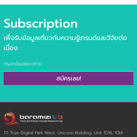
รนด์อนาคตอาหาร ข้อมูลกรณีศึกษา กว่า 100 ตัวอย่าง
เนื้อหาภายในเล่ม ชุดข้อมูลวิจัยเทรนด์ประกอบไปด้วย 6 เท
รนด์ความต้องการของผู้บริโภคยุคใหม่ 10 แนวโน้มธุรกิจ
Subscription
อาหารแห่งอนาคต และ 31 เทรนด์ย่อยประกอบไปด้วย >10
แนวโน้มธุรกิจอาหารแห่งอนาคต ประกอบไปด้วย
เพื่อรับข้อมูลเกี่ยวกับความรู้เทรนด์และวิจัยต่อ
Personalized Nutrition Well-Mental Eating Fermented
taste of time Extraordinary Meal Through The Root
เนื่อง
Alcoholic Journey Foods for the world Alternative
Protein FoodTech Edible Beauty >ข้อมูลตัวอย่างกรณี
ศึกษากว่า 100 ตัวอย่าง >ผลการวิจัยผู้บริโภคชาวไทย 800
ตัวอย่าง เกี่ยวกับการตอบรับเทรนด์อนาคตอาหาร จำนวน
สมัครเลย!
160 หน้า พิเศษ ราคา 2,900 จากปกติ 3,500 บาท พิเศษ
ห้ามพลาดกับ Exclusive Training Class บรรยาย 3 ชั่วโมง
โดย คุณปรมา ทิพย์ธนทรัพย์ ผู้อำนวยการศูนย์วิจัยเทรนด์
และคอนเซ็ปต์แห่งอนาคต บารามีซี่แล็บ โดยลูกค้าสามารถร่วม
กันออกแบบเนื้อหาเทรนด์ด้านอาหารแห่งอนาคตที่ตรงประเด็น
และสอดคล้องกับ […]
111 True Digital Park West, Unicorn Building, Unit 1016, 10th