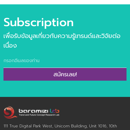
รนด์อนาคตอาหาร ข้อมูลกรณีศึกษา กว่า 100 ตัวอย่าง
เนื้อหาภายในเล่ม ชุดข้อมูลวิจัยเทรนด์ประกอบไปด้วย 6 เท
รนด์ความต้องการของผู้บริโภคยุคใหม่ 10 แนวโน้มธุรกิจ
Subscription
อาหารแห่งอนาคต และ 31 เทรนด์ย่อยประกอบไปด้วย >10
แนวโน้มธุรกิจอาหารแห่งอนาคต ประกอบไปด้วย
เพื่อรับข้อมูลเกี่ยวกับความรู้เทรนด์และวิจัยต่อ
Personalized Nutrition Well-Mental Eating Fermented
taste of time Extraordinary Meal Through The Root
เนื่อง
Alcoholic Journey Foods for the world Alternative
Protein FoodTech Edible Beauty >ข้อมูลตัวอย่างกรณี
ศึกษากว่า 100 ตัวอย่าง >ผลการวิจัยผู้บริโภคชาวไทย 800
ตัวอย่าง เกี่ยวกับการตอบรับเทรนด์อนาคตอาหาร จำนวน
สมัครเลย!
160 หน้า พิเศษ ราคา 2,900 จากปกติ 3,500 บาท พิเศษ
ห้ามพลาดกับ Exclusive Training Class บรรยาย 3 ชั่วโมง
โดย คุณปรมา ทิพย์ธนทรัพย์ ผู้อำนวยการศูนย์วิจัยเทรนด์
และคอนเซ็ปต์แห่งอนาคต บารามีซี่แล็บ โดยลูกค้าสามารถร่วม
กันออกแบบเนื้อหาเทรนด์ด้านอาหารแห่งอนาคตที่ตรงประเด็น
และสอดคล้องกับ […]
111 True Digital Park West, Unicorn Building, Unit 1016, 10th