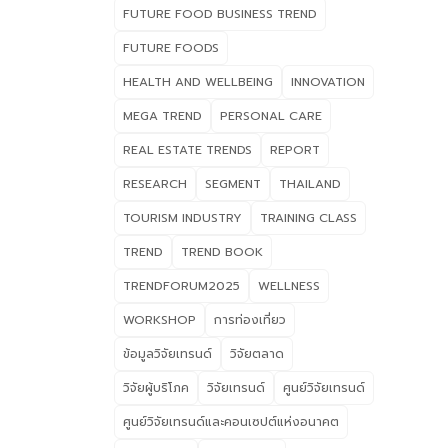
FUTURE FOOD BUSINESS TREND
ใหม่
อนา
FUTURE FOODS
ประ
HEALTH AND WELLBEING
INNOVATION
ธุร
ไปด
MEGA TREND
PERSONAL CARE
Nut
REAL ESTATE TRENDS
REPORT
Fer
RESEARCH
SEGMENT
THAILAND
Ext
The
TOURISM INDUSTRY
TRAINING CLASS
Foo
TREND
TREND BOOK
Alt
Foo
TRENDFORUM2025
WELLNESS
>ข้
WORKSHOP
การท่องเที่ยว
100 
บริ
ข้อมูลวิจัยเทรนด์
วิจัยตลาด
เกี
วิจัยผู้บริโภค
วิจัยเทรนด์
ศูนย์วิจัยเทรนด์
อนา
ศูนย์วิจัยเทรนด์และคอนเซปต์แห่งอนาคต
พิเ