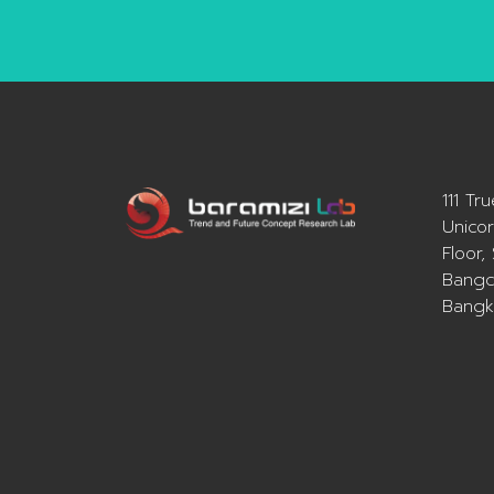
111 Tr
Unicor
Floor,
Bangc
Bangk