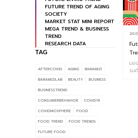
FUTURE TREND OF AGING
SOCIETY
MARKET STAT MINI REPORT
MEGA TREND & BUSINESS
20.0
TREND
Fu
RESEARCH DATA
TAG
Tre
มอง
AFTERCOVID
AGING
BARAMIZI
รนด
พร้
BARAMIZILAB
BEAUTY
BUSINESS
ของ
BUSINESSTREND
วิจ
ตัว
CONSUMERBEHAVIOR
COVID19
รนด
COVIDMOSPHERE
FOOD
ศึก
เนื้
FOOD TREND
FOOD TRENDS
รนด
FUTURE FOOD
ควา