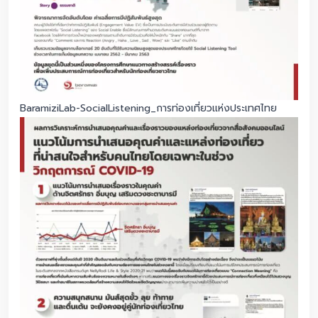
BaramiziLab-SocialListening_การท่องเที่ยวแห่งประเทศไทย