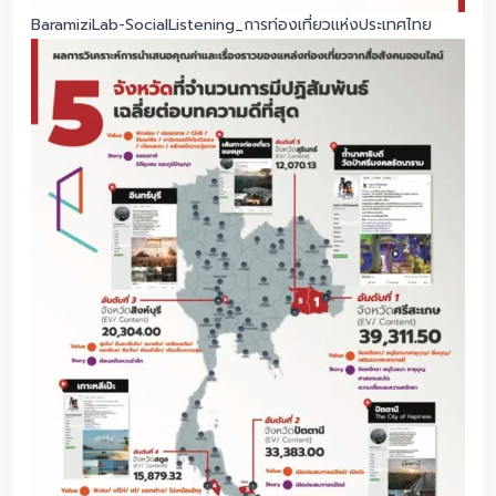
BaramiziLab-SocialListening_การท่องเที่ยวแห่งประเทศไทย