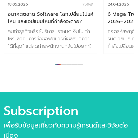
18.05.2026
759
24.04.2026
อนาคตตลาด Software โลกเปลี่ยนไปแค่
6 Mega Tren
ไหน และแอปแบบไหนที่กำลังจะตาย?
2026–2027
คนทำธุรกิจหรือผู้บริหาร เราหมดเงินไปเท่า
ถอดรหัสพฤติกร
ไหร่แล้วกับการซื้อซอฟต์แวร์ที่เซลส์บอกว่า
รนด์เวลเนสไทย
“ดีที่สุด” แต่สุดท้ายพนักงานกลับไม่อยากใช้
กำลังเปลี่ยนผ่
เพราะมันยุ่งยาก ซับซ้อน และเพิ่มภาระ
สร้างความกดด
มากกว่าจะช่วยลดงาน? วันนี้ตลาด
สมดุลและการฟื
ซอฟต์แวร์ทั่วโลกกำลังก้าวผ่านจุดเปลี่ยน
ทำความเข้าใจIns
ครั้งใหญ่ เรากำลังโบกมือลาซอฟต์แวร์ที่
และMega Tren
เป็นแค่ “เครื่องมือรับคำสั่ง” และกำลังก้าว
ตลาดกันครับ 
เข้าสู่ยุคของ “ผู้ช่วยอัจฉริยะ” ที่คิดแทนและ
ยุคใหม่ 1. He
ทำงานล่วงหน้าให้เราได้ คอลัมน์ สาระ
(สุขภาพคือการล
Subscription
Trend ย่อยง่าย วันนี้ จะพาคุณไปเจาะลึก
เปลี่ยนมุมมองจ
ว่า อนาคตของเทคโนโลยีนี้จะเดินไปทางไหน
เป็นการลงทุนก
และซอฟต์แวร์แบบไหนที่จะสูญพันธุ์ไปจาก
ของผู้บริโภคตั้
เพื่อรับข้อมูลเกี่ยวกับความรู้เทรนด์และวิจัยต่อ
ตลาดในเร็วๆ ภาพรวม: ตลาด Software
1,000–3,000 
เนื่อง
ในอีกไม่กี่ปีข้างหน้า ทิศทางของเทคโนโลยี
ความสำคัญกับ