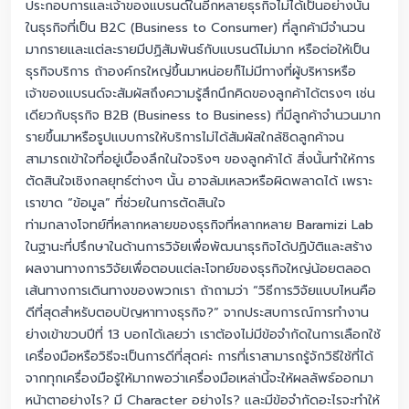
ประกอบการและเจ้าของแบรนด์ในอีกหลายธุรกิจไม่ได้เป็นอย่างนั้น
ในธุรกิจที่เป็น B2C (Business to Consumer) ที่ลูกค้ามีจำนวน
มากรายและแต่ละรายมีปฏิสัมพันธ์กับแบรนด์ไม่มาก หรือต่อให้เป็น
ธุรกิจบริการ ถ้าองค์กรใหญ่ขึ้นมาหน่อยก็ไม่มีทางที่ผู้บริหารหรือ
เจ้าของแบรนด์จะสัมผัสถึงความรู้สึกนึกคิดของลูกค้าได้ตรงๆ เช่น
เดียวกับธุรกิจ B2B (Business to Business) ที่มีลูกค้าจำนวนมาก
รายขึ้นมาหรือรูปแบบการให้บริการไม่ได้สัมผัสใกล้ชิดลูกค้าจน
สามารถเข้าใจที่อยู่เบื้องลึกในใจจริงๆ ของลูกค้าได้ สิ่งนั้นทำให้การ
ตัดสินใจเชิงกลยุทธ์ต่างๆ นั้น อาจล้มเหลวหรือผิดพลาดได้ เพราะ
เราขาด “ข้อมูล” ที่ช่วยในการตัดสินใจ
ท่ามกลางโจทย์ที่หลากหลายของธุรกิจที่หลากหลาย Baramizi Lab
ในฐานะที่ปรึกษาในด้านการวิจัยเพื่อพัฒนาธุรกิจได้ปฏิบัติและสร้าง
ผลงานทางการวิจัยเพื่อตอบแต่ละโจทย์ของธุรกิจใหญ่น้อยตลอด
เส้นทางการเดินทางของพวกเรา ถ้าถามว่า “วิธีการวิจัยแบบไหนคือ
ดีที่สุดสำหรับตอบปัญหาทางธุรกิจ?” จากประสบการณ์การทำงาน
ย่างเข้าขวบปีที่ 13 บอกได้เลยว่า เราต้องไม่มีข้อจำกัดในการเลือกใช้
เครื่องมือหรือวิธีจะเป็นการดีที่สุดค่ะ การที่เราสามารถรู้จักวิธีใช้ที่ได้
จากทุกเครื่องมือรู้ให้มากพอว่าเครื่องมือเหล่านี้จะให้ผลลัพธ์ออกมา
หน้าตาอย่างไร? มี Character อย่างไร? และมีข้อจำกัดอะไรจะทำให้