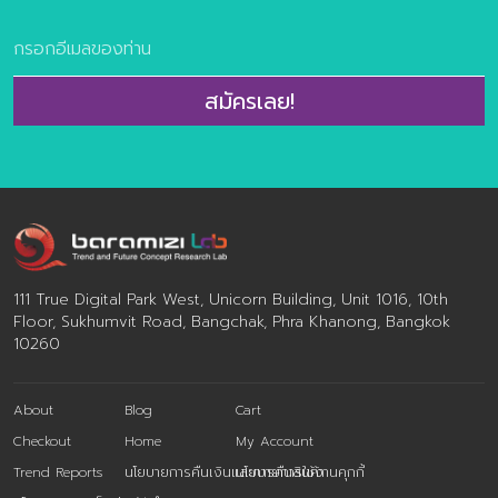
ต่อจากนี้ จะไม่ได้แข่งกันที่ว่าใครมีฟีเจอร์
ความงามภายนอก
เยอะกว่ากัน แต่แข่งกันที่ “ความฉลาดและ
คือ การควบคุมน
เข้าถึงง่าย” โดยมี 3 เทรนด์หลักที่จะเข้ามา
การนอนหลับ สุ
เปลี่ยนเกม: AI-First Software: ต่อจากนี้
2. Value-Dri
สมัครเลย!
AI จะไม่ใช่แค่ปุ่มกดหรือ “ลูกเล่นเสริม” อีก
(เน้นความคุ้มค
ต่อไป แต่มันจะกลายเป็นแกนกลางของ
เศรษฐกิจจะตึง
ระบบ ซอฟต์แวร์จะสามารถเดาใจเราได้ว่าเรา
สเปกเรื่องคว
ต้องการข้อมูลอะไร และจัดการสรุปมาให้
สินค้าสุขภาพ ผู
ก่อนที่เราจะเอ่ยปากถามเสียอีก ยุคของ
Hackers” ที่ไม่
Citizen Dev […]
ที่ส่วนผสมโปร่
พิสูจน์ผลลัพธ์ไ
111 True Digital Park West, Unicorn Building, Unit 1016, 10th
การโฆษณาเกินจ
Floor, Sukhumvit Road, Bangchak, Phra Khanong, Bangkok
หลักฐานทางวิ
10260
About
Blog
Cart
Checkout
Home
My Account
Trend Reports
นโยบายการคืนเงินและการคืนสินค้า
นโยบายการใช้งานคุกกี้