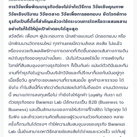
การวิจัยเพื่อพัฒนาธุรกิจต้องไม่จำกัดวิธีการ วิจัยเชิงคุณภาพ
วิจัยเชิงปริมาณ วิจัยตลาด วิจัยเพื่อการออกแบบ ยึดโจทย์ทาง
ธุรกิจเป็นที่ตั้งที่สำคัญแล้วจะใช้กระบวนการใดหรือจะผสมผสาน
อย่างไรก็ได้ให้มุ่งเป้าคำตอบได้สูงสุด
สวัสดีค่ะ เพื่อนๆ ผู้ประกอบการ นักสร้างแบรนด์ นักออกแบบ หรือ
นักพัฒนานวัตกรรมใหม่ ทุกท่านเคยมีความลังเล สงสัย ไม่แน่ใจ
หรืองงงวยกับผลลัพธ์ทางการตลาดที่เกิดขึ้นตลอดเส้นทางการเดิน
หน้าในธุรกิจของคุณบ้างมั้ยคะ… นับไม่ถ้วนเลยใช่มั้ย การเผชิญกับ
โจทย์ที่สับสนงุนงงทางธุรกิจใครๆ ก็เป็นกันค่ะ แม้แต่ตัวดิฉันและทีม
งานที่ทำธุรกิจในฐานะเป็นบริษัทวิจัยและที่ปรึกษาก็เจอกับมันอยู่ทุก
เมื่อเชื่อวัน ลูกค้าจะชอบผลงานที่เราเสนอมั้ย ลูกค้าจะหาเราเจอ ได้
ยังไง ทำไมสิ่งนี้ที่เราคิดว่าดีแต่ปล่อยไปทำไมถึงแป้ก งานนวัตกรรม
นี้ เหมาะแก่การลงทุนหรือไม่ ทำยังไงให้ลูกค้า Loyalty กับเรา แต่
ด้วยธุรกิจของ Baramizi Lab มีลักษณะเป็น B2B (Business to
Business) และเป็นลักษณะของการให้บริการที่ใกล้ชิด ได้พูดคุย ได้
รับฟัง และสำรวจความคิดเห็นของผู้ร่วมงานด้วยกันตลอด หลาย
ครั้งก็ถามกันได้ตรงๆ ทำให้ความสับสนงุนงงของธุรกิจ Baramizi
Lab นั้นยังสามารถหาวิธีคลายข้อสงสัยได้ง่ายและรวดเร็ว แต่กับผู้