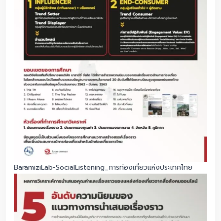
BaramiziLab-SocialListening_การท่องเที่ยวแห่งประเทศไทย