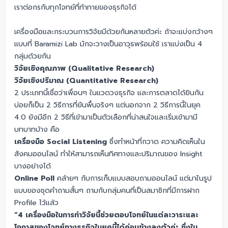
เราต่อกรกับทุกโจทย์ที่ท้าทายของธุรกิจได้
เครื่องมือและกระบวนการวิจัยมีด้วยกันหลายตัวค่ะ ถ้าจะแบ่งกว้างๆ
แบบที่ Baramizi Lab มักจะวางเป็นอาวุธพร้อมใช้ เราแบ่งเป็น 4
กลุ่มด้วยกัน
วิจัยเชิงคุณภาพ (Qualitative Research)
วิจัยเชิงปริมาณ (Quantitative Research)
2 ประเภทนี้เชื่อว่าเพื่อนๆ ในแวดวงธุรกิจ และการตลาดได้ยินกัน
บ่อยก็เป็น 2 วิธีการที่ยันพื้นจริงๆ แต่นอกจาก 2 วิธีการนี้ในยุค
4.0 ยังมีอีก 2 วิธีที่เข้ามาเป็นตัวเลือกที่น่าสนใจและเริ่มเข้ามามี
บทบาทบ้าง คือ
เครื่องมือ Social Listening
ซึ่งทำหน้าที่กวาด ความคิดเห็นใน
สังคมออนไลน์ ทำให้สามารถเห็นทิศทางและปริมาณของ Insight
บางอย่างได้
Online Poll
คล้ายๆ กับการเก็บแบบสอบถามออนไลน์ แต่มาในรูป
แบบของชุดคำถามสั้นๆ ถามกับกลุ่มคนที่เป็นสมาชิกที่มีการฝาก
Profile ไว้แล้ว
“4 เครื่องมือในการทำวิจัยนี้ช่วยตอบโจทย์ในแต่ละวาระและ
โอกาสของโจทย์ทางธุรกิจในยุคนี้ได้ค่อนข้างลงตัวค่ะ ซึ่งใน