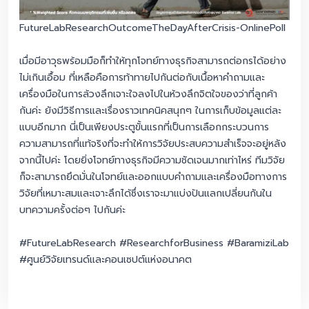
FutureLabResearchOutcomeTheDayAfterCrisis-OnlinePoll
เมื่อมีอาวุธพร้อมมือก็ทำให้ทุกโจทย์ทางธุรกิจสามารถต่อกรได้อย่าง
ไม่เกินเอื้อม ที่เหลือคือการท้าทายไปกันต่อกับเนื้อหาคำถามและ
เครื่องมือในการล้วงลึกเจาะใจลงไปในห้วงลึกจิตใจของว่าที่ลูกค้า
กันค่ะ ยังมีวิธีการและเรื่องราวเทคนิคสนุกๆ ในการเก็บข้อมูลแต่ละ
แบบอีกมาก นี่เป็นเพียงประตูขั้นแรกที่เป็นการเลือกกระบวนการ
ความสามารถที่แท้จริงที่จะทำให้การวิจัยประสบความสำเร็จจะอยู่หลัง
จากนี้ไปค่ะ โดยยิ่งโจทย์ทางธุรกิจมีความชัดเจนมากเท่าไหร่ ทีมวิจัย
ก็จะสามารถยึดมั่นในโจทย์และออกแบบคำถามและเครื่องมือทางการ
วิจัยที่เหมาะสมและเจาะลึกได้ซึ่งเราจะมาแบ่งปันแลกเปลี่ยนกันใน
บทความครั้งต่อๆ ไปกันค่ะ
#FutureLabResearch #ResearchforBusiness #BaramiziLab
#ศูนย์วิจัยเทรนด์และคอนเซปต์แห่งอนาคต