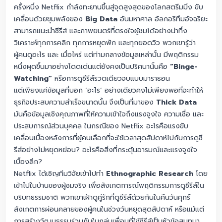
ครั้งหนึ่ง Netflix กำลังทะยานขึ้นสู่จุดสูงสุดของโลกสตรีมมิ่ง ขับ
เคลื่อนด้วยขุมพลังของ
Big Data
อันมหาศาล อัลกอริทึมอัจฉริยะ
สามารถแนะนำซีรีส์ และภาพยนตร์ที่ตรงใจผู้ชมได้อย่างน่าทึ่ง
วิเคราะห์ทุกการคลิก ทุกการหยุดพัก และทุกยอดวิว พวกเขารู้ว่า
ผู้คนดูอะไร และ เมื่อไหร่ แต่ท่ามกลางข้อมูลเหล่านั้น มีพฤติกรรม
หนึ่งผุดขึ้นมาอย่างโดดเด่นแต่ยังคงเป็นปริศนานั้นคือ
“Binge-
Watching”
หรือการดูซีรีส์รวดเดียวจบแบบมาราธอน
เเต่เพียงเเค่ข้อมูลที่บอก ‘อะไร’ อย่างเดียวคงไม่เพียงพอที่จะทำให้
ธุรกิจประสบความสำเร็จขนาดนั้น จึงเป็นที่มาของ
Thick Data
มันคือข้อมูลเชิงคุณภาพที่ให้ความเข้าใจถึงแรงจูงใจ ความเชื่อ และ
ประสบการณ์ส่วนบุคคล ในกรณีของ Netflix อะไรคือแรงขับ
เคลื่อนเบื้องหลังการที่ผู้คนเลือกที่จะใช้เวลาสุดสัปดาห์ไปกับการดูซี
รีส์อย่างไม่หยุดหย่อน? อะไรคือสิ่งที่กระตุ้นอารมณ์และแรงจูงใจ
เบื้องลึก?
Netflix ได้เชิญทีมวิจัยเข้าไปทำ
Ethnographic Research
โดย
เข้าไปในบ้านของผู้ชมจริง เพื่อสังเกตการณ์พฤติกรรมการดูซีรีส์ใน
บริบทธรรมชาติ พวกเขาเฝ้าดูคู่รักที่ดูซีรีส์ด้วยกันในคืนวันศุกร์
สังเกตการผ่อนคลายของผู้คนในช่วงวันหยุดสุดสัปดาห์ หรือแม้แต่
การสร้างวัฒนธรรมร่วมกันในกลุ่มเพื่อนที่ใช้ซีรีส์เป็นหัวข้อสนทนา