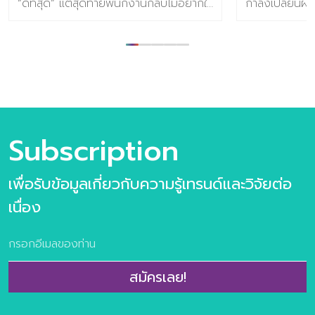
“ดีที่สุด” แต่สุดท้ายพนักงานกลับไม่อยากใช้
กำลังเปลี่ยนผ่
เพราะมันยุ่งยาก ซับซ้อน และเพิ่มภาระ
สร้างความกดด
มากกว่าจะช่วยลดงาน? วันนี้ตลาด
สมดุลและการฟื
ซอฟต์แวร์ทั่วโลกกำลังก้าวผ่านจุดเปลี่ยน
ทำความเข้าใจIns
ครั้งใหญ่ เรากำลังโบกมือลาซอฟต์แวร์ที่
และMega Tren
เป็นแค่ “เครื่องมือรับคำสั่ง” และกำลังก้าว
ตลาดกันครับ 
เข้าสู่ยุคของ “ผู้ช่วยอัจฉริยะ” ที่คิดแทนและ
ยุคใหม่ 1. He
ทำงานล่วงหน้าให้เราได้ คอลัมน์ สาระ
(สุขภาพคือการล
Subscription
Trend ย่อยง่าย วันนี้ จะพาคุณไปเจาะลึก
เปลี่ยนมุมมองจ
ว่า อนาคตของเทคโนโลยีนี้จะเดินไปทางไหน
เป็นการลงทุนก
และซอฟต์แวร์แบบไหนที่จะสูญพันธุ์ไปจาก
ของผู้บริโภคตั้
เพื่อรับข้อมูลเกี่ยวกับความรู้เทรนด์และวิจัยต่อ
ตลาดในเร็วๆ ภาพรวม: ตลาด Software
1,000–3,000 
เนื่อง
ในอีกไม่กี่ปีข้างหน้า ทิศทางของเทคโนโลยี
ความสำคัญกับ
ต่อจากนี้ จะไม่ได้แข่งกันที่ว่าใครมีฟีเจอร์
ความงามภายนอก
เยอะกว่ากัน แต่แข่งกันที่ “ความฉลาดและ
คือ การควบคุมน
เข้าถึงง่าย” โดยมี 3 เทรนด์หลักที่จะเข้ามา
การนอนหลับ สุ
เปลี่ยนเกม: AI-First Software: ต่อจากนี้
2. Value-Dri
สมัครเลย!
AI จะไม่ใช่แค่ปุ่มกดหรือ “ลูกเล่นเสริม” อีก
(เน้นความคุ้มค
ต่อไป แต่มันจะกลายเป็นแกนกลางของ
เศรษฐกิจจะตึง