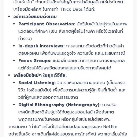
เป็นเช่นนั้น” ทักษะเป็นสิ่งสำคัญในการนำข้อมูลนี้มาใช้ประโยชน์
เครื่องมือหลักๆ ในการทำ Thick Data ได้แก่:
วิธีการวิจัยแบบดั้งเดิม
Participant Observation:
นักวิจัยเข้าไปอยู่ร่วมในสภาพ
แวดล้อมที่ศึกษา (เช่น สังเกตผู้ซื้อในร้านค้า หรือใช้เวลาในที่
ทำงาน)
In-depth Interviews:
การสนทนาตัวต่อตัวที่ก้าวข้ามคำ
ตอบผิวเผิน เพื่อค้นพบแรงจูงใจ ความเชื่อ และประสบการณ์
Focus Groups:
แม้จะลึกน้อยกว่าการสัมภาษณ์รายบุคคล
แต่ก็ช่วยให้จับพลวัตของกลุ่มและบริบททางสังคมได้
เครื่องมือใหม่ๆ ในยุคดิจิทัล:
Social Listening:
วิเคราะห์บทสนทนาออนไลน์ (เว็บบอร์ด
รีวิว โซเชียลมีเดีย) เพื่อจับอารมณ์ความรู้สึก ธีมที่เกิดซ้ำ และ
วิธีที่ผู้คนแสดงออกตามธรรมชาติ
Digital Ethnography (Netnography):
การปรับ
เทคนิคเชิงชาติพันธุ์มาใช้กับชุมชนออนไลน์ เพื่อสังเกต
พฤติกรรมภายในฟอรัม หรือกลุ่มโซเชียลมีเดียเฉพาะ
การค้นพบ “ทำไม” ครั้งนี้ได้เปลี่ยนแปลงกลยุทธ์ของ Netflix
อย่างสิ้นเชิง จากเดิมที่แค่ส่งมอบรายการโทรทัศน์ พวกเขาเริ่มเข้าใจ