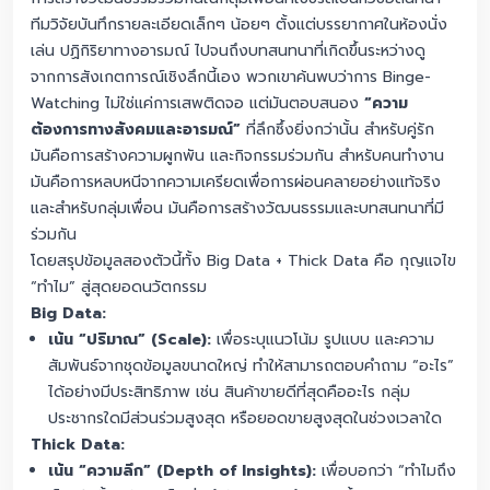
ทีมวิจัยบันทึกรายละเอียดเล็กๆ น้อยๆ ตั้งแต่บรรยากาศในห้องนั่ง
เล่น ปฏิกิริยาทางอารมณ์ ไปจนถึงบทสนทนาที่เกิดขึ้นระหว่างดู
จากการสังเกตการณ์เชิงลึกนี้เอง พวกเขาค้นพบว่าการ Binge-
Watching ไม่ใช่แค่การเสพติดจอ แต่มันตอบสนอง
“ความ
ต้องการทางสังคมและอารมณ์”
ที่ลึกซึ้งยิ่งกว่านั้น สำหรับคู่รัก
มันคือการสร้างความผูกพัน และกิจกรรมร่วมกัน สำหรับคนทำงาน
มันคือการหลบหนีจากความเครียดเพื่อการผ่อนคลายอย่างแท้จริง
และสำหรับกลุ่มเพื่อน มันคือการสร้างวัฒนธรรมและบทสนทนาที่มี
ร่วมกัน
โดยสรุปข้อมูลสองตัวนี้ทั้ง Big Data + Thick Data คือ กุญแจไข
“ทำไม” สู่สุดยอดนวัตกรรม
Big Data:
เน้น “ปริมาณ” (Scale):
เพื่อระบุแนวโน้ม รูปแบบ และความ
สัมพันธ์จากชุดข้อมูลขนาดใหญ่ ทำให้สามารถตอบคำถาม “อะไร”
ได้อย่างมีประสิทธิภาพ เช่น สินค้าขายดีที่สุดคืออะไร กลุ่ม
ประชากรใดมีส่วนร่วมสูงสุด หรือยอดขายสูงสุดในช่วงเวลาใด
Thick Data:
เน้น “ความลึก” (Depth of Insights):
เพื่อบอกว่า “ทำไมถึง