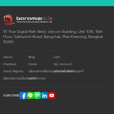
ระบบ ซอฟต์แวร์จะสามารถเดาใจเราได้ว่าเรา
สเปกเรื่องคว
ต้องการข้อมูลอะไร และจัดการสรุปมาให้
สินค้าสุขภาพ ผู
ก่อนที่เราจะเอ่ยปากถามเสียอีก ยุคของ
Hackers” ที่ไม่
Citizen Dev […]
ที่ส่วนผสมโปร่
พิสูจน์ผลลัพธ์ไ
111 True Digital Park West, Unicorn Building, Unit 1016, 10th
การโฆษณาเกินจ
Floor, Sukhumvit Road, Bangchak, Phra Khanong, Bangkok
หลักฐานทางวิ
10260
About
Blog
Cart
Checkout
Home
My Account
Trend Reports
นโยบายการคืนเงินและการคืนสินค้า
นโยบายการใช้งานคุกกี้
นโยบายความเป็นส่วนตัว
แจ้งชำระเงิน
SUBSCRIBE