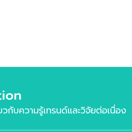
างมีคุณค่า Wellness &
uty Trend พฤติกรรมผู้
ภคที่ธุรกิจที่น่าจับตามอง
 Case Study กรณีศึกษาที่
นใจ
lness_Beauty_Trend_2025-
6 หากท่านมีข้อสงสัยเกี่ยว
เล่มวิจัย สามารถสอบถา […]
tion
ี่ยวกับความรู้เทรนด์และวิจัยต่อเนื่อง