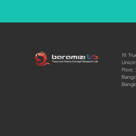
111 Tr
Unicor
Floor,
Bangc
Bangk