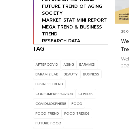
FUTURE TREND OF AGING
SOCIETY
MARKET STAT MINI REPORT
MEGA TREND & BUSINESS
28.0
TREND
We
RESEARCH DATA
TAG
Tr
Wel
AFTERCOVID
AGING
BARAMIZI
2025
รูป
BARAMIZILAB
BEAUTY
BUSINESS
ผู้
BUSINESSTREND
ประ
Beau
CONSUMERBEHAVIOR
COVID19
แล้ว
COVIDMOSPHERE
FOOD
พลิ
ด้า
FOOD TREND
FOOD TRENDS
ของ
FUTURE FOOD
ก้าว