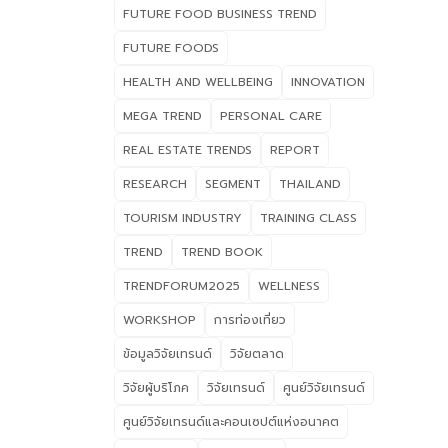
FUTURE FOOD BUSINESS TREND
โอก
ทุก
FUTURE FOODS
สุข
HEALTH AND WELLBEING
INNOVATION
26 
ที่
MEGA TREND
PERSONAL CARE
สุข
REAL ESTATE TRENDS
REPORT
& B
RESEARCH
SEGMENT
THAILAND
บริโ
54 
TOURISM INDUSTRY
TRAINING CLASS
บาท 
TREND
TREND BOOK
แนว
Long
TRENDFORUM2025
WELLNESS
แค่ค
WORKSHOP
การท่องเที่ยว
(Fu
ดูแ
ข้อมูลวิจัยเทรนด์
วิจัยตลาด
เชิ
วิจัยผู้บริโภค
วิจัยเทรนด์
ศูนย์วิจัยเทรนด์
Val
ศูนย์วิจัยเทรนด์และคอนเซปต์แห่งอนาคต
ตนเอ