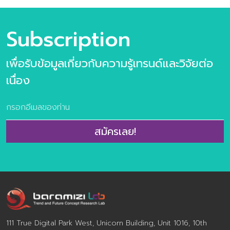
แค่กระแสที่มาแล้วไป แต่คือ “โอกาส” ที่สามารถพลิกโฉมธุรกิจ
และตอบโจทย์ทั้งในด้านคุณค่าของผู้คนและผลลัพธของ
องค์กร ถ้าคุณพร้อมที่จะก้าวไปพร้อมกับเทรนดนี้ ประตูสู่
Subscription
โอกาสได้เปิดรอนักพัฒนาธุรกิจทุกท่าน Content ภาพรวม
ของสุขภาพและความงามในปี 2025-26 Mega Trends เมกะ
เพื่อรับข้อมูลเกี่ยวกับความรู้เทรนด์และวิจัยต่อ
เทรนด์ที่กำหนดทิศทางของวงการสุขภาพและความงาม
Wellness & Beauty Trend พฤติกรรมผู้บริโภคที่ธุรกิจต้อง
เนื่อง
จับตา จำนวน 54 หน้า (รวมปก) ราคา 390 บาท ตัวอย่าง
เนื้อหาภายในเล่ม แนวคิด “Proudly and Live Long” – ที่
ไม่ใช่การมองเพี ยงแค่คุณค่าเชิงประโยชน์ (Functional
Value) ของการดูแลตนเอง เเต่มองลึกถึงคุณเชิงจิต
สมัครเลย!
วิญญาณ (Spiritual Value) ของความภาคภูมิในตนเองและ
การมีชีวิตที่ยืนยาวอย่างมีคุณค่า Wellness & Beauty
Trend พฤติกรรมผู้บริโภคที่ธุรกิจที่น่าจับตามอง และ Case
Study กรณีศึกษาที่น่าสนใจ
Wellness_Beauty_Trend_2025-2026 หากท่านมีข้อสงสัย
เกี่ยวกับเล่มวิจัย สามารถสอบถา […]
111 True Digital Park West, Unicorn Building, Unit 1016, 10th