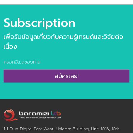
แค่กระแสที่มาแล้วไป แต่คือ “โอกาส” ที่สามารถพลิกโฉมธุรกิจ
และตอบโจทย์ทั้งในด้านคุณค่าของผู้คนและผลลัพธของ
องค์กร ถ้าคุณพร้อมที่จะก้าวไปพร้อมกับเทรนดนี้ ประตูสู่
Subscription
โอกาสได้เปิดรอนักพัฒนาธุรกิจทุกท่าน Content ภาพรวม
ของสุขภาพและความงามในปี 2025-26 Mega Trends เมกะ
เพื่อรับข้อมูลเกี่ยวกับความรู้เทรนด์และวิจัยต่อ
เทรนด์ที่กำหนดทิศทางของวงการสุขภาพและความงาม
Wellness & Beauty Trend พฤติกรรมผู้บริโภคที่ธุรกิจต้อง
เนื่อง
จับตา จำนวน 54 หน้า (รวมปก) ราคา 390 บาท ตัวอย่าง
เนื้อหาภายในเล่ม แนวคิด “Proudly and Live Long” – ที่
ไม่ใช่การมองเพี ยงแค่คุณค่าเชิงประโยชน์ (Functional
Value) ของการดูแลตนเอง เเต่มองลึกถึงคุณเชิงจิต
สมัครเลย!
วิญญาณ (Spiritual Value) ของความภาคภูมิในตนเองและ
การมีชีวิตที่ยืนยาวอย่างมีคุณค่า Wellness & Beauty
Trend พฤติกรรมผู้บริโภคที่ธุรกิจที่น่าจับตามอง และ Case
Study กรณีศึกษาที่น่าสนใจ
Wellness_Beauty_Trend_2025-2026 หากท่านมีข้อสงสัย
เกี่ยวกับเล่มวิจัย สามารถสอบถา […]
111 True Digital Park West, Unicorn Building, Unit 1016, 10th