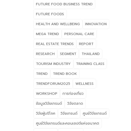
FUTURE FOOD BUSINESS TREND
โอก
ทุก
FUTURE FOODS
สุข
HEALTH AND WELLBEING
INNOVATION
26 
ที่
MEGA TREND
PERSONAL CARE
สุข
REAL ESTATE TRENDS
REPORT
& B
RESEARCH
SEGMENT
THAILAND
บริโ
54 
TOURISM INDUSTRY
TRAINING CLASS
บาท 
TREND
TREND BOOK
แนว
Long
TRENDFORUM2025
WELLNESS
แค่ค
WORKSHOP
การท่องเที่ยว
(Fu
ดูแ
ข้อมูลวิจัยเทรนด์
วิจัยตลาด
เชิ
วิจัยผู้บริโภค
วิจัยเทรนด์
ศูนย์วิจัยเทรนด์
Val
ศูนย์วิจัยเทรนด์และคอนเซปต์แห่งอนาคต
ตนเอ