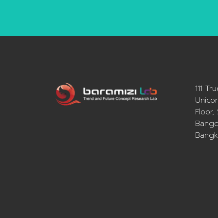
111 Tr
Unicor
Floor,
Bangc
Bangk