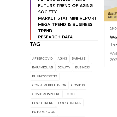
FUTURE TREND OF AGING
SOCIETY
MARKET STAT MINI REPORT
MEGA TREND & BUSINESS
28.0
TREND
We
RESEARCH DATA
TAG
Tr
Wel
AFTERCOVID
AGING
BARAMIZI
2025
รูป
BARAMIZILAB
BEAUTY
BUSINESS
ผู้
BUSINESSTREND
ประ
Beau
CONSUMERBEHAVIOR
COVID19
แล้ว
COVIDMOSPHERE
FOOD
พลิ
ด้า
FOOD TREND
FOOD TRENDS
ของ
FUTURE FOOD
ก้าว