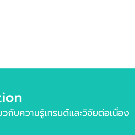
างมีคุณค่า Wellness &
uty Trend พฤติกรรมผู้
ภคที่ธุรกิจที่น่าจับตามอง
 Case Study กรณีศึกษาที่
นใจ
lness_Beauty_Trend_2025-
6 หากท่านมีข้อสงสัยเกี่ยว
เล่มวิจัย สามารถสอบถา […]
tion
ี่ยวกับความรู้เทรนด์และวิจัยต่อเนื่อง