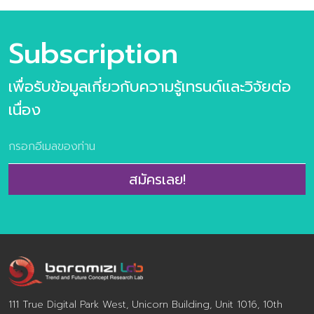
แค่กระแสที่มาแล้วไป แต่คือ “โอกาส” ที่สามารถพลิกโฉมธุรกิจ
และตอบโจทย์ทั้งในด้านคุณค่าของผู้คนและผลลัพธของ
องค์กร ถ้าคุณพร้อมที่จะก้าวไปพร้อมกับเทรนดนี้ ประตูสู่
Subscription
โอกาสได้เปิดรอนักพัฒนาธุรกิจทุกท่าน Content ภาพรวม
ของสุขภาพและความงามในปี 2025-26 Mega Trends เมกะ
เพื่อรับข้อมูลเกี่ยวกับความรู้เทรนด์และวิจัยต่อ
เทรนด์ที่กำหนดทิศทางของวงการสุขภาพและความงาม
Wellness & Beauty Trend พฤติกรรมผู้บริโภคที่ธุรกิจต้อง
เนื่อง
จับตา จำนวน 54 หน้า (รวมปก) ราคา 390 บาท ตัวอย่าง
เนื้อหาภายในเล่ม แนวคิด “Proudly and Live Long” – ที่
ไม่ใช่การมองเพี ยงแค่คุณค่าเชิงประโยชน์ (Functional
Value) ของการดูแลตนเอง เเต่มองลึกถึงคุณเชิงจิต
สมัครเลย!
วิญญาณ (Spiritual Value) ของความภาคภูมิในตนเองและ
การมีชีวิตที่ยืนยาวอย่างมีคุณค่า Wellness & Beauty
Trend พฤติกรรมผู้บริโภคที่ธุรกิจที่น่าจับตามอง และ Case
Study กรณีศึกษาที่น่าสนใจ
Wellness_Beauty_Trend_2025-2026 หากท่านมีข้อสงสัย
เกี่ยวกับเล่มวิจัย สามารถสอบถา […]
111 True Digital Park West, Unicorn Building, Unit 1016, 10th