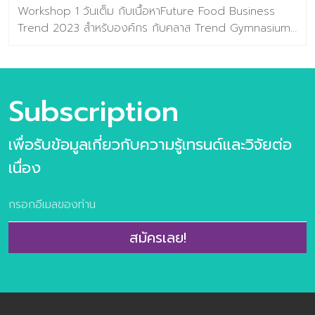
Workshop 1 วันเต็ม กับเนื้อหาFuture Food Business
Trend 2023 สำหรับองค์กร กับคลาส Trend Gymnasium
Workshop เปิดมุมมองโอกาสการต่อยอดธุรกิจ เพื่อ
ออกแบบฉากทัศน์แห่งอนาคต (Future Scenario Idea) รับ
ส่วนลดทันที! คลิ๊กที่นี่ >> https://lin.ee/1JZO7Nc . เนื้อหาใน
Workshop สำหรับองค์กร ประกอบไปด้วย การบรรยายแบบ
Subscription
จัดเต็ม Future Food Trend ทั้ง 10 เทรนด์ FoodTrend
Selection การเลือเทรนด์ที่เป็นโจทย์ของธุรกิจ Trend
เพื่อรับข้อมูลเกี่ยวกับความรู้เทรนด์และวิจัยต่อ
Gymnasium workshop การประยุกต์เทรนด์สู่ไอเดียแห่ง
นวัตกรรม —————————————— ติดต่อสอบถามเพิ่ม
เนื่อง
เติมได้ที่ ช่องทางด้านล่างนี้ : FACEBOOK : ศูนย์วิจัยเทรนด์
และคอนเซปต์แห่งอนาคต Baramizi Lab LINE OA :
Baramizi_lab Email :
contact@baramizi.co.th
———————– ศูนย์วิจัยเทรนด์และคอนเซปต์แห่งอนาคต
สมัครเลย!
Baramizi Lab – องค์กรที่ทำหน้าที่จับตามองเทรนด์ที่น่าสนใจ
เพื่อภาคธุรกิจและจัดทำวิจัยเพื่อดูว่าผู้บริโภคคนไทยยอมรับเท
รนด์ไหนมากที่สุด เพื่อให้ธุรกิจของท่านสามารถใช้ข้อมูลเหล่า
[…]