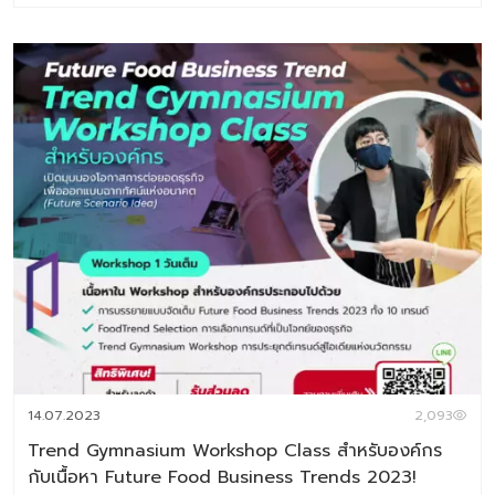
2027 Digital Tips Academy ร่วมกับ Baramizi Labจัดทำ
ชุดข้อมูลอินไซต์ผู้บริโภคยุคใหม่เพื่อช่วยตอบโจทย์สำคัญของ
ธุรกิจอาหาร ทั้งในวันนี้และอนาคต ในเซ็ตประกอบด้วยหนังสือ
2 เล่ม 1.Thai Consumer Future Insight in Food
Industry หนังสือที่เจาะลึกทุกอินไซต์สำคัญของผู้บริโภคไทยใน
โลกอาหารปี 2025–2026 2.Future Food Business
Trend 2026-2027 หนังสือสรุปเทรนด์ด้านอาหารแห่ง
อนาคต ประจำปี 2026 (ชุดข้อมูลเทรนด์อยู่ในรูปแบบ E-
Book สามารถดาวน์โหลดอ่านได้ทันที) พิเศษราคา
6,384 บาท จากราคาเต็ม 7,980 บาท ชุดข้อมูลที่ 1 Thai
Consumer Future Insight in Food Industry เจาะลึก
ความในใจของผู้บริโภคยุดใหม่กับแวดวงอาหาร เพราะเรื่องกิน
เรื่องใหญ่ เนื้อหาภายเล่ม ประกอบด้วย Introduction แนวคิด
ทฤษฎีและสมมติฐานงานวิจัย บทที่ 1 Respondents’ Profile
กลุ่มตัวอย่างงานวิจัย บทที่ 2 Food in Thais’ Life –
Occasion อาหารกับโอกาสในชีวิตประจำวัน บทที่ 3 Update
14.07.2023
2,093
Eating & Buying Behavior รูปแบบการกินและการตัดสินใจซ
Trend Gymnasium Workshop Class สำหรับองค์กร
[…]
กับเนื้อหา Future Food Business Trends 2023!